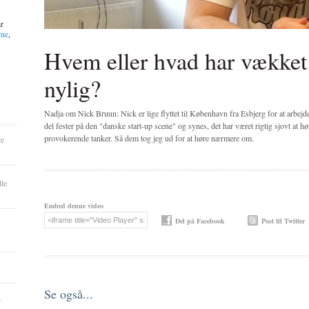
ar
mme
,
Hvem eller hvad har vækket 
nylig?
Nadja om Nick Bruun: Nick er lige flyttet til København fra Esbjerg for at arbejd
del fester på den "danske start-up scene" og synes, det har været rigtig sjovt at hør
provokerende tanker. Så dem tog jeg ud for at høre nærmere om.
re
lle
Embed denne video
Del på Facebook
Post til Twitter
Se også...
r