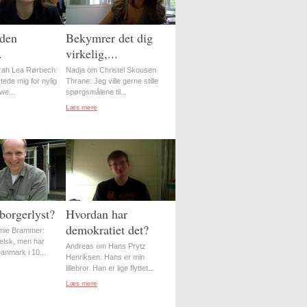
 den
Bekymrer det dig
.
virkelig,...
rah Lea Rørbech:
Nadja om Christel Skousen
ede mig for nylig
Thrane: Jeg ville gerne stille
ewe...
spørgsmålene til...
Læs mere
borgerlyst?
Hvordan har
demokratiet det?
mie Brammer:
elsk, men har
Andreas om Hans Prytz
Danmark i 10...
Henriksen: Hans er min
lillebror. Han er lige flyttet...
Læs mere