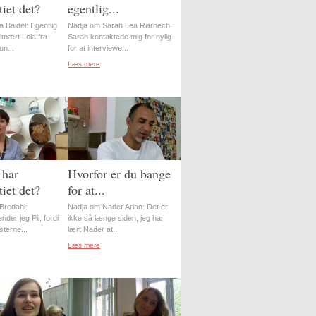
iet det?
egentlig...
 Baidel: Egentlig
Nadja om Sarah Lea Rørbech:
imært Lola fra
Sarah kontaktede mig for nylig
n...
for at interviewe...
Læs mere
 har
Hvorfor er du bange
iet det?
for at...
Bredahl:
Nadja om Nader Arian: Det er
nder jeg Pil, fordi
ikke så længe siden, jeg har
sterne...
lært Nader at...
Læs mere