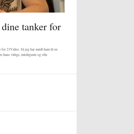
dine tanker for
e for 23Video. Så jeg har mødt ham til en
e hans vittige, intelligente og ofte