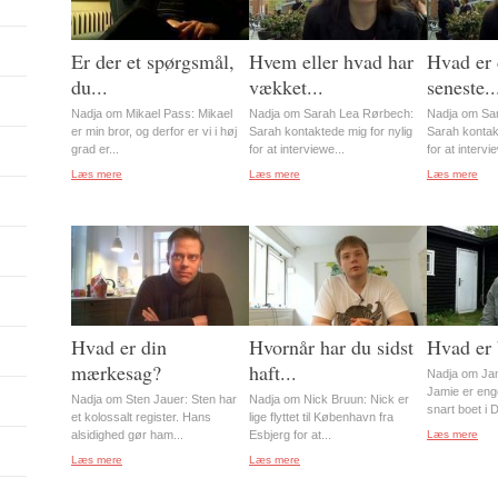
Er der et spørgsmål,
Hvem eller hvad har
Hvad er
du...
vækket...
seneste..
Nadja om Mikael Pass: Mikael
Nadja om Sarah Lea Rørbech:
Nadja om Sa
er min bror, og derfor er vi i høj
Sarah kontaktede mig for nylig
Sarah kontakt
grad er...
for at interviewe...
for at intervi
Læs mere
Læs mere
Læs mere
Hvad er din
Hvornår har du sidst
Hvad er 
mærkesag?
haft...
Nadja om Ja
Jamie er eng
Nadja om Sten Jauer: Sten har
Nadja om Nick Bruun: Nick er
snart boet i 
et kolossalt register. Hans
lige flyttet til København fra
alsidighed gør ham...
Esbjerg for at...
Læs mere
Læs mere
Læs mere