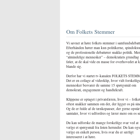
Om Folkets Stemmer
Vi savner at høre folkets stemmer i samfundsdebatt
Efterhånden hører man kun politikerne, spindokto
og de professionelle debattører snakke politik. Me
“almindelige mennesker” – demokratiets grundlag
føler, at de skal vide en masse for overhovedet at 
blande sig.
Derfor har vi startet tv-kanalen FOLKETS STEM
Det er en collage af videoklip, hvor vidt forskellig
mennesker besvarer de samme 15 spørgsmål om
demokrati, engagement og handlekraft.
Klippene er optaget i privatsfæren, hvor vi – folke
oftest snakker sammen om det, der ligger os på sin
Og de er fulde af de tænkepauser, der gerne opstår
samtaler, hvor vi udfordres og lærer mere om os se
Du kan udforske de mange forskellige svar ved at
vælge et spørgsmål fra listen herunder. Du kan ogs
vælge en enkelt person, hvis svar du er særligt
interesseret i at høre.