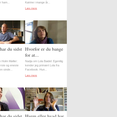
r ham...
Katrine i mange år...
Læs mere
har du sidst
Hvorfor er du bange
for at...
 Holm Møller:
Nadja om Lola Baidel: Egentlig
ørste og eneste
kender jeg primært Lola fra
en sinde...
Facebook. Hun...
Læs mere
har du sidst
Hvem eller hvad har