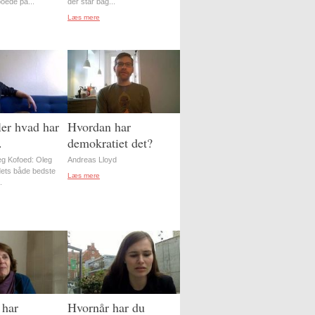
oede på...
der står bag...
Læs mere
er hvad har
Hvordan har
.
demokratiet det?
g Kofoed: Oleg
Andreas Lloyd
ordets både bedste
Læs mere
.
 har
Hvornår har du