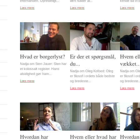
efterhånden. Oprindeligt...
lært Nader at...
kende da vi b
Læs mere
Læs mere
Læs mere
Hvad er borgerlyst?
Er der et spørgsmål,
Hvem ell
du...
vækket..
Nadja om Sten Jauer: Sten har
et kolossalt register. Hans
Nadja om Oleg Kofoed: Oleg
Nadja om Ole
alsidighed gør ham...
er filosof i ordets både bedste
er filosof i 
Læs mere
og bredeste...
og bredeste..
Læs mere
Læs mere
Hvordan har
Hvem eller hvad har
Hvordan