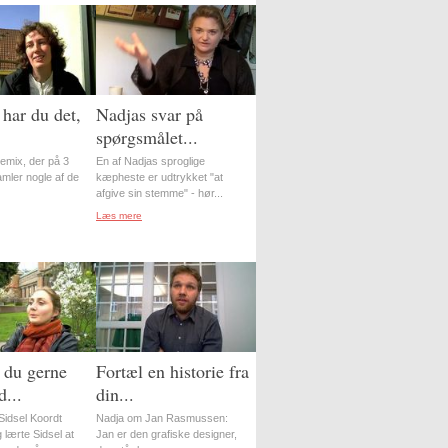
har du det,
Nadjas svar på
spørgsmålet...
-remix, der på 3
En af Nadjas sproglige
amler nogle af de
kæpheste er udtrykket "at
afgive sin stemme" - hør...
Læs mere
 du gerne
Fortæl en historie fra
...
din...
idsel Koordt
Nadja om Jan Rasmussen:
 lærte Sidsel at
Jan er den grafiske designer,