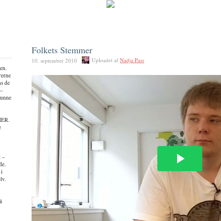
Folkets Stemmer
Uploadet af
Nadja Pass
10. september 2010
en.
rerne
ns de
 –
kunne
MER.
e
t –
de.
 i
lv.
å