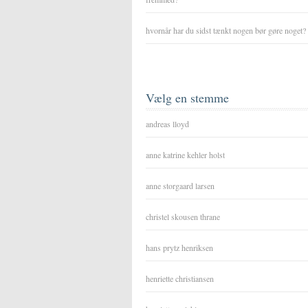
hvornår har du sidst tænkt nogen bør gøre noget?
Vælg en stemme
andreas lloyd
anne katrine kehler holst
anne storgaard larsen
christel skousen thrane
hans prytz henriksen
henriette christiansen