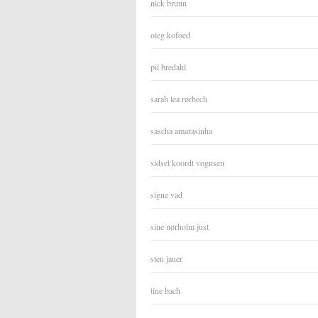
nick bruun
oleg kofoed
pil bredahl
sarah lea rørbech
sascha amarasinha
sidsel koordt vognsen
signe vad
sine nørholm just
sten jauer
tine bach