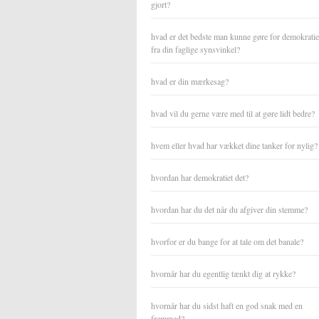
gjort?
hvad er det bedste man kunne gøre for demokratiet
fra din faglige synsvinkel?
hvad er din mærkesag?
hvad vil du gerne være med til at gøre lidt bedre?
hvem eller hvad har vækket dine tanker for nylig?
hvordan har demokratiet det?
hvordan har du det når du afgiver din stemme?
hvorfor er du bange for at tale om det banale?
hvornår har du egentlig tænkt dig at rykke?
hvornår har du sidst haft en god snak med en
fremmed?