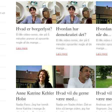
 set
Hvad er borgerlyst?
Hvordan har
Hvordan 
demokratiet det?
når du...
Et lille video-remix, der på 5
minutter prøver at opsamle
Et lille video-remix, der på 5
Et lille video
nogle af de mange...
minutter opsamler nogle af de
minutter ops
Læs mere
mange...
mange...
Læs mere
Læs mere
Anne Katrine Kehler
Hvad vil du gerne
Hvad vil
Holst
være med...
være med
Nadja Pass: Jeg har kendt
Nadja om Nader Arian: Det er
Andreas om S
Anne Katrine i mange år
ikke så længe siden, jeg har
Vognsen: Jeg