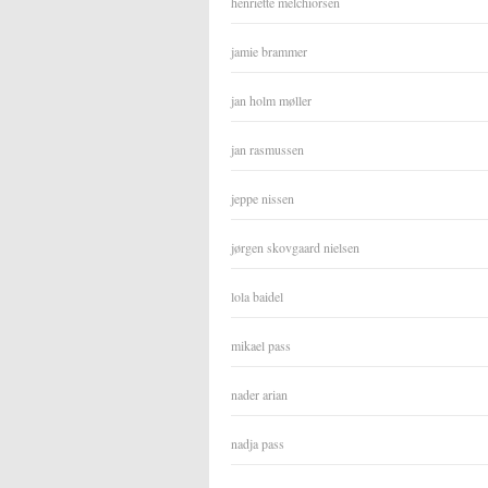
henriette melchiorsen
jamie brammer
jan holm møller
jan rasmussen
jeppe nissen
jørgen skovgaard nielsen
lola baidel
mikael pass
nader arian
nadja pass