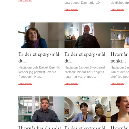
snart boet i Danmark i 10...
alsidighed gø
Læs mere
Læs mere
Er der et spørgsmål,
Er der et spørgsmål,
Hvornår 
du...
du...
tænkt...
Nadja om Lola Baidel: Egentlig
Nadja om Jørgen Skovgaard
Nadja om Jan
kender jeg primært Lola fra
Nielsen: Min far har i sagens
Jan er den f
Facebook. Hun...
natur har været med...
chef, jeg nog
Læs mere
Læs mere
Læs mere
Hvornår har du sidst
Er der et spørgsmål,
Hvornår 