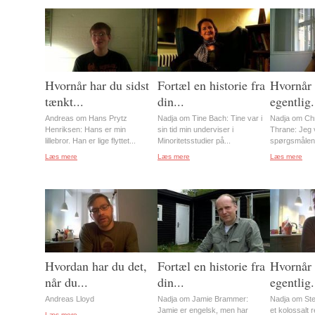
Hvornår har du sidst
Fortæl en historie fra
Hvornår 
tænkt...
din...
egentlig.
Andreas om Hans Prytz
Nadja om Tine Bach: Tine var i
Nadja om Chr
Henriksen: Hans er min
sin tid min underviser i
Thrane: Jeg vi
lillebror. Han er lige flyttet...
Minoritetsstudier på...
spørgsmålene 
Læs mere
Læs mere
Læs mere
Hvordan har du det,
Fortæl en historie fra
Hvornår 
når du...
din...
egentlig.
Andreas Lloyd
Nadja om Jamie Brammer:
Nadja om Ste
Jamie er engelsk, men har
et kolossalt 
Læs mere