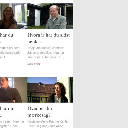
har du
Hvornår har du sidst
..
tænkt...
istel Skousen
Nadja om Jamie Brammer:
lle gerne stille
Jamie er engelsk, men har
til...
snart boet i Danmark i 10...
Læs mere
har du
Hvad er din
..
mærkesag?
n Jauer: Sten har
Nadja om Anne Katrine Kehler
register. Hans
Holst: Jeg har kendt Anne