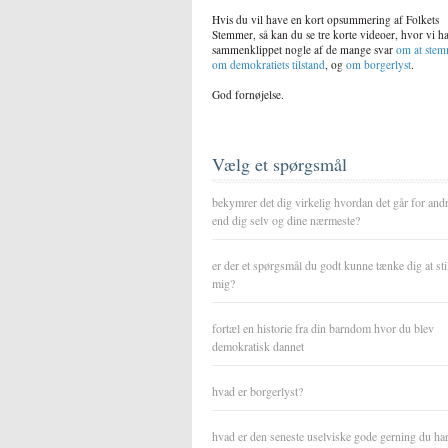
Hvis du vil have en kort opsummering af Folkets
Stemmer, så kan du se tre korte videoer, hvor vi h
sammenklippet nogle af de mange svar
om at ste
om demokratiets tilstand
, og
om borgerlyst
.
God fornøjelse.
Vælg et spørgsmål
bekymrer det dig virkelig hvordan det går for and
end dig selv og dine nærmeste?
er der et spørgsmål du godt kunne tænke dig at sti
mig?
fortæl en historie fra din barndom hvor du blev
demokratisk dannet
hvad er borgerlyst?
hvad er den seneste uselviske gode gerning du ha