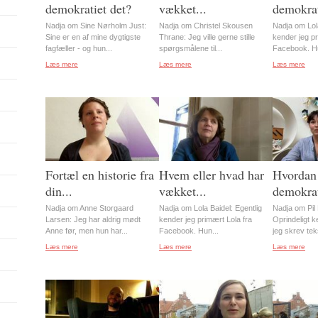
demokratiet det?
vækket...
demokrat
Nadja om Sine Nørholm Just:
Nadja om Christel Skousen
Nadja om Lola
Sine er en af mine dygtigste
Thrane: Jeg ville gerne stille
kender jeg pr
fagfæller - og hun...
spørgsmålene til...
Facebook. Hu
Læs mere
Læs mere
Læs mere
Fortæl en historie fra
Hvem eller hvad har
Hvordan
din...
vækket...
demokrat
Nadja om Anne Storgaard
Nadja om Lola Baidel: Egentlig
Nadja om Pil 
Larsen: Jeg har aldrig mødt
kender jeg primært Lola fra
Oprindeligt ke
Anne før, men hun har...
Facebook. Hun...
jeg skrev tek
Læs mere
Læs mere
Læs mere