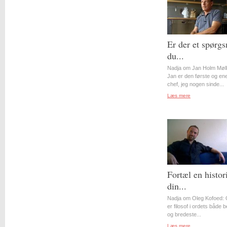
Er der et spørgs
du...
Nadja om Jan Holm Møll
Jan er den første og en
chef, jeg nogen sinde...
Læs mere
Fortæl en histor
din...
Nadja om Oleg Kofoed: 
er filosof i ordets både 
og bredeste...
Læs mere