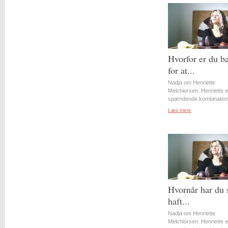
Hvorfor er du b
for at...
Nadja om Henriette
Melchiorsen: Henriette e
spændende kombination 
Læs mere
Hvornår har du 
haft...
Nadja om Henriette
Melchiorsen: Henriette e