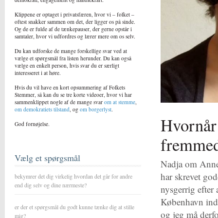
Klippene er optaget i privatsfæren, hvor vi – folket –
oftest snakker sammen om det, der ligger os på sinde.
Og de er fulde af de tænkepauser, der gerne opstår i
samtaler, hvor vi udfordres og lærer mere om os selv.
Du kan udforske de mange forskellige svar ved at
vælge et spørgsmål fra listen herunder. Du kan også
vælge en enkelt person, hvis svar du er særligt
interesseret i at høre.
Hvis du vil have en kort opsummering af Folkets
Stemmer, så kan du se tre korte videoer, hvor vi har
sammenklippet nogle af de mange svar
om at stemme
,
om demokratiets tilstand
, og
om borgerlyst
.
Hvornår 
God fornøjelse.
fremme
Vælg et spørgsmål
Nadja om Anne 
har skrevet god
bekymrer det dig virkelig hvordan det går for andre
end dig selv og dine nærmeste?
nysgerrig efter
København inde
er der et spørgsmål du godt kunne tænke dig at stille
og jeg må derfo
mig?