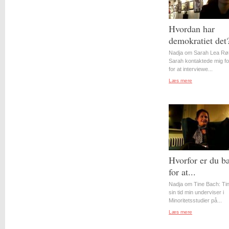
Hvordan har
demokratiet det
Nadja om Sarah Lea Rø
Sarah kontaktede mig for
for at interviewe...
Læs mere
Hvorfor er du b
for at...
Nadja om Tine Bach: Tin
sin tid min underviser i
Minoritetsstudier på...
Læs mere