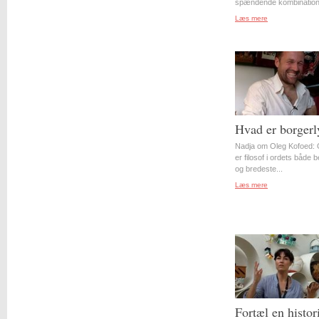
spændende kombination 
Læs mere
Hvad er borgerl
Nadja om Oleg Kofoed: 
er filosof i ordets både 
og bredeste...
Læs mere
Fortæl en histor