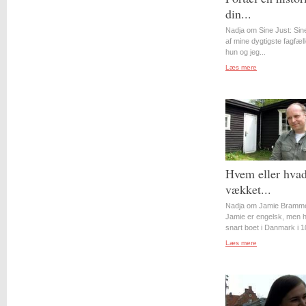
din...
Nadja om Sine Just: Sin
af mine dygtigste fagfæll
hun og jeg...
Læs mere
Hvem eller hvad
vækket...
Nadja om Jamie Bramme
Jamie er engelsk, men 
snart boet i Danmark i 10
Læs mere