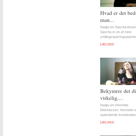
Hvad er det bed
man...
Nadja om Sascha Amara
Sascha er en af mine
yndlingssparringspartner
Læs mere
Bekymrer det d
virkelig,...
Nadja om Henriette
Melchiorsen: Henriette e
spændende kombination 
Læs mere