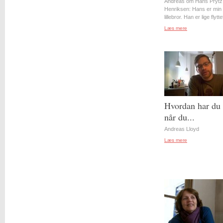
Andreas om Hans Prytz
Henriksen: Hans er min
lillebror. Han er lige flyttet
Læs mere
Hvordan har du 
når du...
Andreas Lloyd
Læs mere