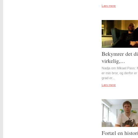
Læs mere
Bekymrer det d
virkelig,...
Nadja om Mikael Pass: 
er min bror, og derfor er 
grad er...
Læs mere
Fortæl en histor