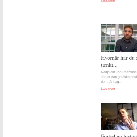
Læs mere
Hvornår har du 
tænkt...
Nadja om Jan Rasmuss
Jan er den grafiske desi
der står bag...
Læs mere
Fortæl en histor