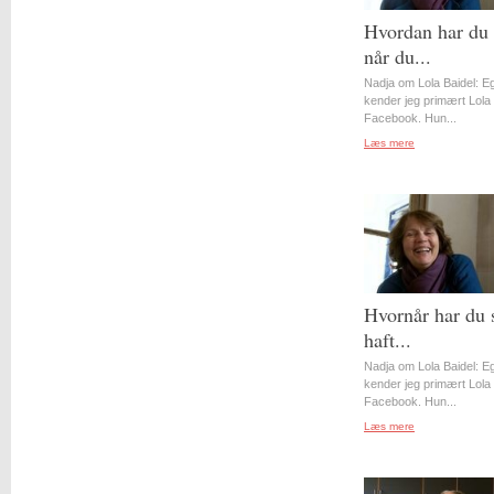
Hvordan har du 
når du...
Nadja om Lola Baidel: Eg
kender jeg primært Lola 
Facebook. Hun...
Læs mere
Hvornår har du 
haft...
Nadja om Lola Baidel: Eg
kender jeg primært Lola 
Facebook. Hun...
Læs mere