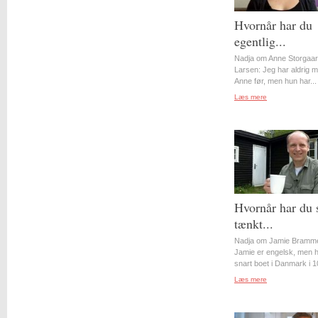
Hvornår har du
egentlig...
Nadja om Anne Storgaa
Larsen: Jeg har aldrig 
Anne før, men hun har...
Læs mere
Hvornår har du 
tænkt...
Nadja om Jamie Bramme
Jamie er engelsk, men 
snart boet i Danmark i 10
Læs mere