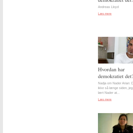
Andreas Lloyd
Læs mere
Hvordan har
demokratiet det
Nadja om Nader Arian: D
ikke så længe siden, jeg
lært Nader at...
Læs mere