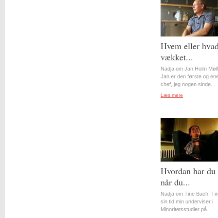
Hvem eller hvad
vækket...
Nadja om Jan Holm Møll
Jan er den første og en
chef, jeg nogen sinde...
Læs mere
Hvordan har du 
når du...
Nadja om Tine Bach: Tin
sin tid min underviser i
Minoritetsstudier på...