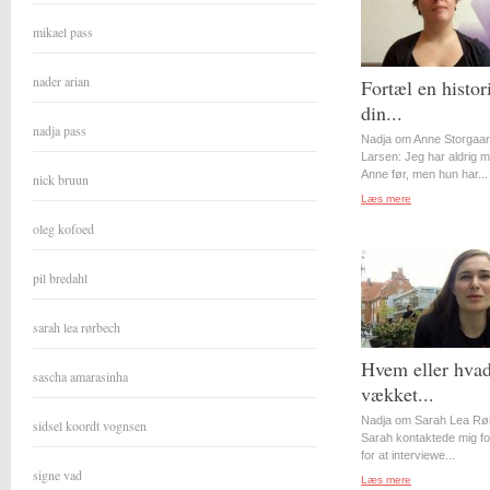
mikael pass
nader arian
Fortæl en histor
din...
nadja pass
Nadja om Anne Storgaa
Larsen: Jeg har aldrig 
Anne før, men hun har...
nick bruun
Læs mere
oleg kofoed
pil bredahl
sarah lea rørbech
Hvem eller hvad
sascha amarasinha
vækket...
Nadja om Sarah Lea Rø
sidsel koordt vognsen
Sarah kontaktede mig for
for at interviewe...
signe vad
Læs mere