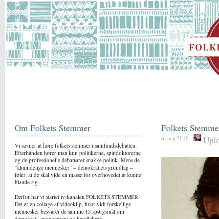
Om Folkets Stemmer
Folkets Stemme
Uplo
6. maj 2010
Vi savner at høre folkets stemmer i samfundsdebatten.
Efterhånden hører man kun politikerne, spindoktorerne
og de professionelle debattører snakke politik. Mens de
“almindelige mennesker” – demokratiets grundlag –
føler, at de skal vide en masse for overhovedet at kunne
blande sig.
Derfor har vi startet tv-kanalen FOLKETS STEMMER.
Det er en collage af videoklip, hvor vidt forskellige
mennesker besvarer de samme 15 spørgsmål om
demokrati, engagement og handlekraft.