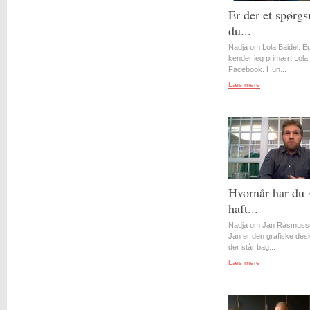
Er der et spørgs
du...
Nadja om Lola Baidel: Eg
kender jeg primært Lola 
Facebook. Hun...
Læs mere
Hvornår har du 
haft...
Nadja om Jan Rasmuss
Jan er den grafiske desi
der står bag...
Læs mere