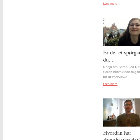
Læs mere
Er det et spørgs
du...
Nadja om Sarah Lea Rø
Sarah kontaktede mig for
for at interviewe...
Læs mere
Hvordan har
demokratiet det