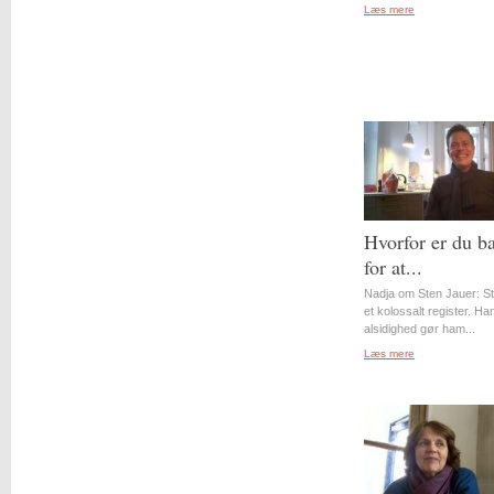
Læs mere
Hvorfor er du b
for at...
Nadja om Sten Jauer: S
et kolossalt register. Ha
alsidighed gør ham...
Læs mere