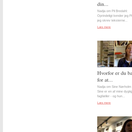
din...
Nadja om Pil Bredahl:
Oprindeligt kender jeg Pil
jeg skrev teksterne...
Læs mere
Hvorfor er du b
for at...
Nadja om Sine Nørholm 
Sine er en af mine dygti
fagfæller - og hun...
Læs mere