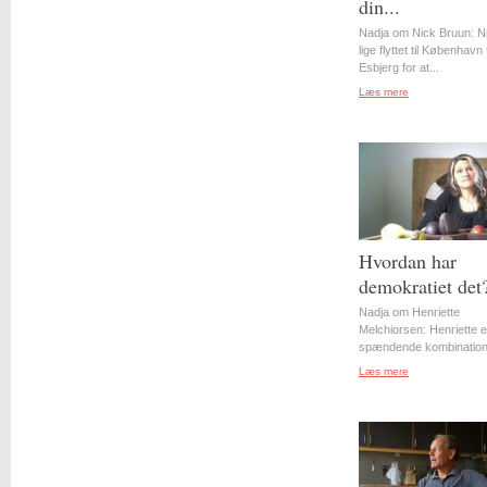
din...
Nadja om Nick Bruun: N
lige flyttet til København 
Esbjerg for at...
Læs mere
Hvordan har
demokratiet det
Nadja om Henriette
Melchiorsen: Henriette e
spændende kombination 
Læs mere