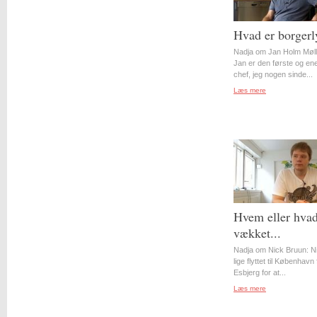
Hvad er borgerl
Nadja om Jan Holm Møll
Jan er den første og en
chef, jeg nogen sinde...
Læs mere
Hvem eller hvad
vækket...
Nadja om Nick Bruun: N
lige flyttet til København 
Esbjerg for at...
Læs mere