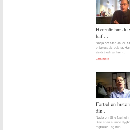
Hvornår har du 
haft...
Nadja om Sten Jauer: S
et kolossalt register. Ha
alsidighed gør ham...
Læs mere
Fortæl en histor
din...
Nadja om Sine Nørholm 
Sine er en af mine dygti
fagfæller - og hun...