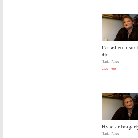
Fortæl en histor
din...
Nadja Pass
Læs mere
Hvad er borgerl
Nadja Pass