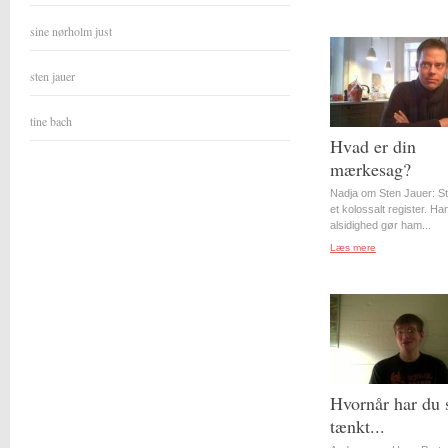
sine nørholm just
sten jauer
tine bach
Hvad er din
mærkesag?
Nadja om Sten Jauer: S
et kolossalt register. Ha
alsidighed gør ham...
Læs mere
Hvornår har du 
tænkt...