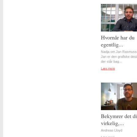
Hvornår har du
egentlig...
Nadja om Jan Rasmuss
Jan er den grafiske desi
der står bag...
Læs mere
Bekymrer det d
virkelig,...
Andreas Lloyd