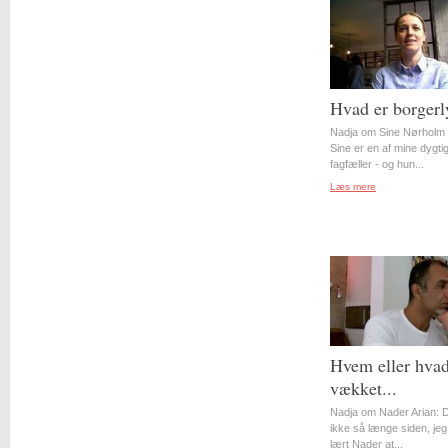
Hvad er borgerl
Nadja om Sine Nørholm 
Sine er en af mine dygti
fagfæller - og hun...
Læs mere
Hvem eller hvad
vækket...
Nadja om Nader Arian: D
ikke så længe siden, jeg
lært Nader at...