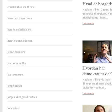
Hvad er borgerl
christel skousen thrane
Nadja om Sten Jauer: S
et kolossalt register. Ha
hans prytz henriksen
alsidighed gør ham...
Læs mere
henriette christiansen
henriette melchiorsen
jamie brammer
jan holm møller
Hvordan har
demokratiet det
jan rasmussen
Nadja om Sine Nørholm 
Sine er en af mine dygti
jeppe nissen
fagfæller - og hun...
Læs mere
jørgen skovgaard nielsen
lola baidel