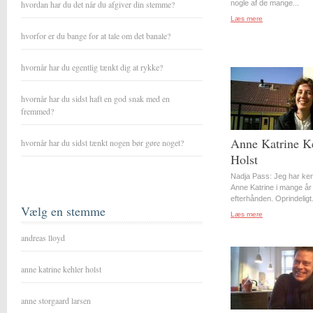
hvordan har du det når du afgiver din stemme?
nogle af de mange...
Læs mere
hvorfor er du bange for at tale om det banale?
hvornår har du egentlig tænkt dig at rykke?
hvornår har du sidst haft en god snak med en
fremmed?
Anne Katrine K
hvornår har du sidst tænkt nogen bør gøre noget?
Holst
Nadja Pass: Jeg har ke
Anne Katrine i mange år
efterhånden. Oprindeligt.
Vælg en stemme
Læs mere
andreas lloyd
anne katrine kehler holst
anne storgaard larsen