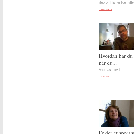
lillebror. Han er lige flyttet
Læs mere
Hvordan har du 
når du...
Andreas Lloyd
Læs mere
Er der et spørgs