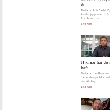
du...
Nadja om Lola Baidel: Eg
kender jeg primært Lola 
Facebook. Hun...
Læs mere
Hvornår har du 
haft...
Nadja om Jan Rasmuss
Jan er den grafiske desi
der står bag...
Læs mere