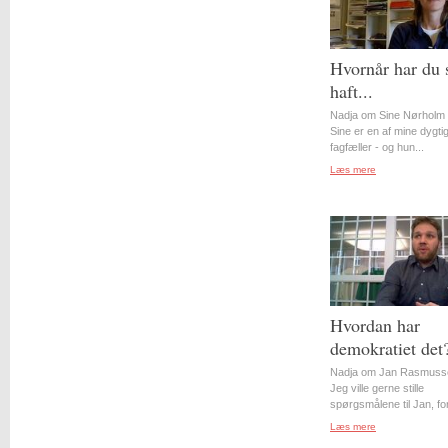
Hvornår har du 
haft...
Nadja om Sine Nørholm 
Sine er en af mine dygti
fagfæller - og hun...
Læs mere
Hvordan har
demokratiet det
Nadja om Jan Rasmuss
Jeg ville gerne stille
spørgsmålene til Jan, for
Læs mere