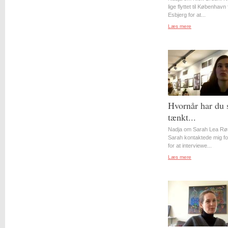
lige flyttet til København 
Esbjerg for at...
Læs mere
Hvornår har du 
tænkt...
Nadja om Sarah Lea Rø
Sarah kontaktede mig for
for at interviewe...
Læs mere