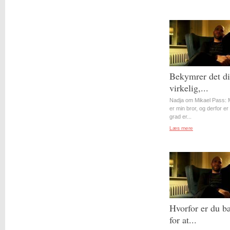
Bekymrer det d
virkelig,...
Nadja om Mikael Pass: 
er min bror, og derfor er 
grad er...
Læs mere
Hvorfor er du b
for at...