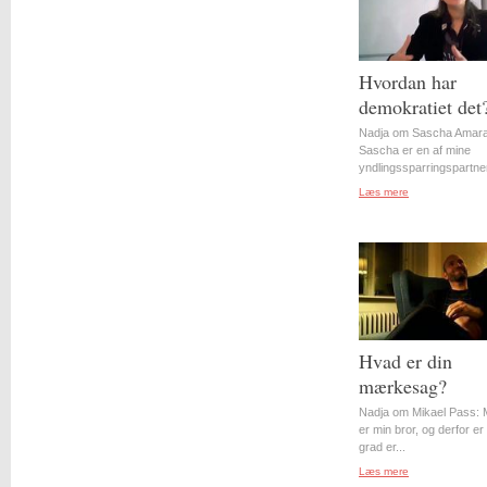
Hvordan har
demokratiet det
Nadja om Sascha Amara
Sascha er en af mine
yndlingssparringspartner
Læs mere
Hvad er din
mærkesag?
Nadja om Mikael Pass: 
er min bror, og derfor er 
grad er...
Læs mere