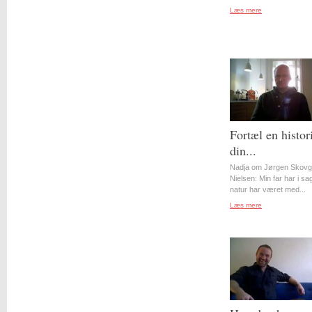
Læs mere
Fortæl en histor
din...
Nadja om Jørgen Skovg
Nielsen: Min far har i s
natur har været med...
Læs mere