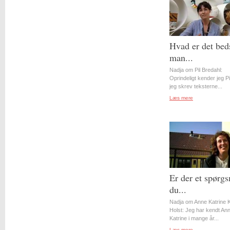
Hvad er det bed
man...
Nadja om Pil Bredahl:
Oprindeligt kender jeg Pil
jeg skrev teksterne...
Læs mere
Er der et spørgs
du...
Nadja om Anne Katrine 
Holst: Jeg har kendt An
Katrine i mange år...
Læs mere