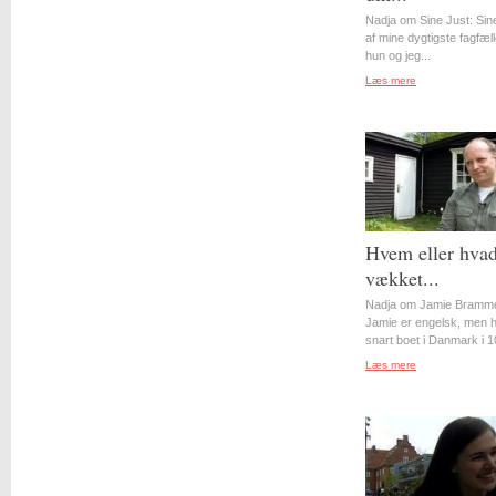
Nadja om Sine Just: Sin
af mine dygtigste fagfæll
hun og jeg...
Læs mere
Hvem eller hvad
vækket...
Nadja om Jamie Bramme
Jamie er engelsk, men 
snart boet i Danmark i 10
Læs mere