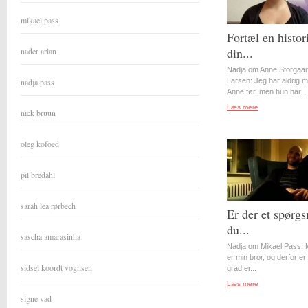
mikael pass
Fortæl en histor
din...
nader arian
Nadja om Anne Storgaa
nadja pass
Larsen: Jeg har aldrig 
Anne før, men hun har...
Læs mere
nick bruun
oleg kofoed
pil bredahl
sarah lea rørbech
Er der et spørgs
du...
sascha amarasinha
Nadja om Mikael Pass: 
er min bror, og derfor er 
sidsel koordt vognsen
grad er...
Læs mere
signe vad