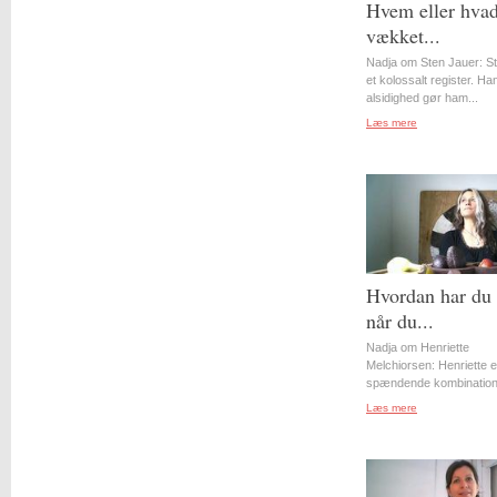
Hvem eller hvad
vækket...
Nadja om Sten Jauer: S
et kolossalt register. Ha
alsidighed gør ham...
Læs mere
Hvordan har du 
når du...
Nadja om Henriette
Melchiorsen: Henriette e
spændende kombination 
Læs mere