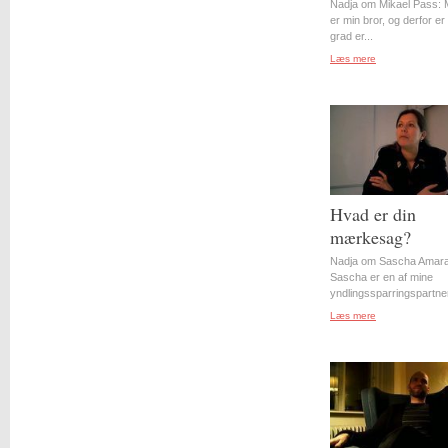
Nadja om Mikael Pass: 
er min bror, og derfor er 
grad er...
Læs mere
Hvad er din
mærkesag?
Nadja om Sascha Amara
Sascha er en af mine
yndlingssparringspartner
Læs mere