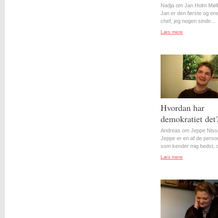
Nadja om Jan Holm Møll
Jan er den første og en
chef, jeg nogen sinde...
Læs mere
Hvordan har
demokratiet det
Andreas om Jeppe Niss
Jeppe er en af de perso
som kender mig bedst, o
Læs mere