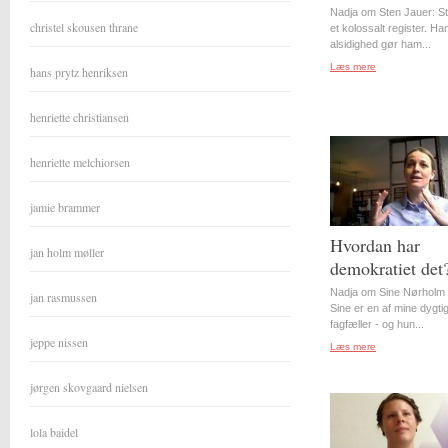
Nadja om Sten Jauer: S
christel skousen thrane
et kolossalt register. Ha
alsidighed gør ham...
Læs mere
hans prytz henriksen
henriette christiansen
henriette melchiorsen
jamie brammer
Hvordan har
jan holm møller
demokratiet det
Nadja om Sine Nørholm 
jan rasmussen
Sine er en af mine dygti
fagfæller - og hun...
jeppe nissen
Læs mere
jørgen skovgaard nielsen
lola baidel