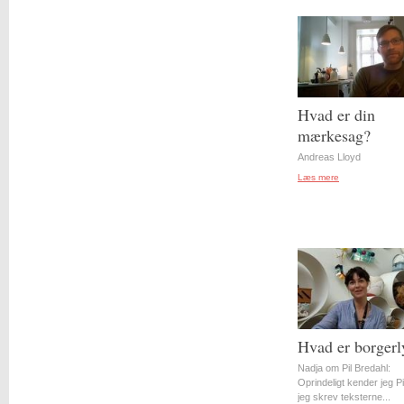
Hvad er din
mærkesag?
Andreas Lloyd
Læs mere
Hvad er borgerl
Nadja om Pil Bredahl:
Oprindeligt kender jeg Pil
jeg skrev teksterne...