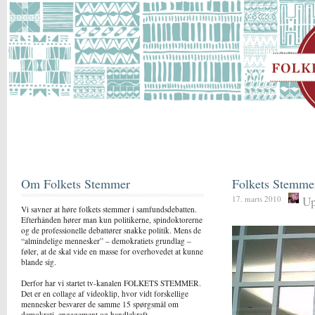
Om Folkets Stemmer
Folkets Stemme
Up
17. marts 2010
Vi savner at høre folkets stemmer i samfundsdebatten.
Efterhånden hører man kun politikerne, spindoktorerne
og de professionelle debattører snakke politik. Mens de
“almindelige mennesker” – demokratiets grundlag –
føler, at de skal vide en masse for overhovedet at kunne
blande sig.
Derfor har vi startet tv-kanalen FOLKETS STEMMER.
Det er en collage af videoklip, hvor vidt forskellige
mennesker besvarer de samme 15 spørgsmål om
demokrati, engagement og handlekraft.