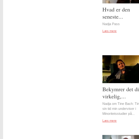
Hvad er den
seneste...
Nadja Pass
Læs mere
Bekymrer det d
virkelig,...
Nadja om Tine Bach: Tin
sin tid min underviser i
Minoritetsstudier på...
Læs mere