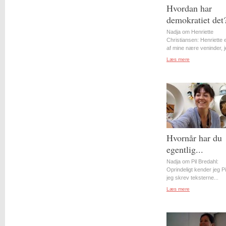
Hvordan har
demokratiet det
Nadja om Henriette
Christiansen: Henriette 
af mine nære veninder, j
Læs mere
Hvornår har du
egentlig...
Nadja om Pil Bredahl:
Oprindeligt kender jeg Pil
jeg skrev teksterne...
Læs mere