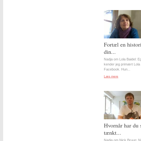
Fortæl en histor
din...
Nadja om Lola Baidel: Eg
kender jeg primært Lola 
Facebook. Hun...
Læs mere
Hvornår har du 
tænkt...
Nadja om Nick Bruun: N