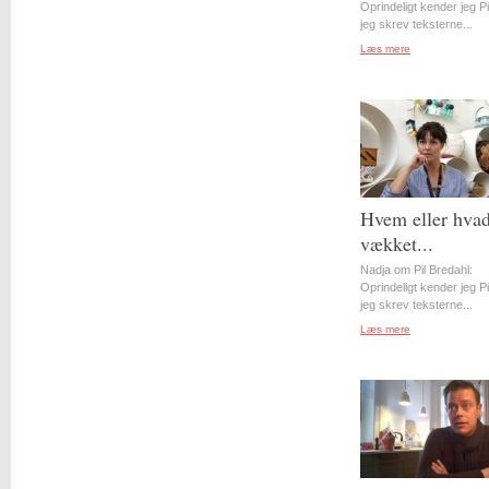
Oprindeligt kender jeg Pil
jeg skrev teksterne...
Læs mere
Hvem eller hvad
vækket...
Nadja om Pil Bredahl:
Oprindeligt kender jeg Pil
jeg skrev teksterne...
Læs mere