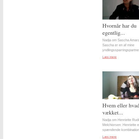
Hvornår har du
egentlig...
Nadja om Sascha Amara
Sascha er en af mine
yndlingssparringspartner
Læs mere
Hvem eller hvad
vækket...
Nadja om Henriette Rudi
Melchiorsen: Henriette e
spændende kombination 
Læs mere