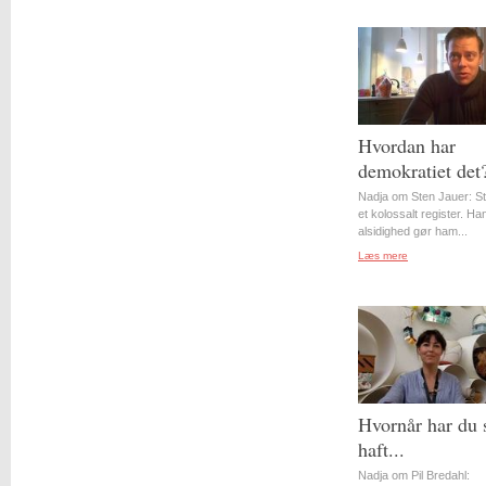
Hvordan har
demokratiet det
Nadja om Sten Jauer: S
et kolossalt register. Ha
alsidighed gør ham...
Læs mere
Hvornår har du 
haft...
Nadja om Pil Bredahl: