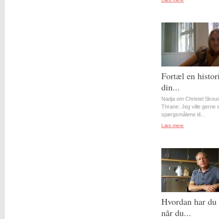
Fortæl en histor
din...
Nadja om Christel Skou
Thrane: Jeg ville gerne st
spørgsmålene til...
Læs mere
Hvordan har du 
når du...