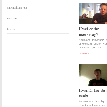
sine nørholm just
sten jauer
Hvad er din
tine bach
mærkesag?
Nadja om Sten Jauer: S
et kolossalt register. Ha
alsidighed gør ham...
Læs mere
Hvornår har du 
tænkt...
Andreas om Hans Prytz
Henriksen: Hans er min