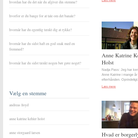
Læs mere
hvordan har du det når du afgiver din stemme?
hvorfor er du bange for at tale om det banale?
hvornår har du egentlig tænkt dig at rykke?
hvornår har du sidst haft en god snak med en
fremmed?
Anne Katrine K
Holst
hvornår har du sidst tænkt nogen bør gøre noget?
Nadja Pass: Jeg har ke
Anne Katrine i mange år
efterhånden. Oprindeligt.
Læs mere
Vælg en stemme
andreas lloyd
anne katrine kehler holst
anne storgaard larsen
Hvad er borgerl