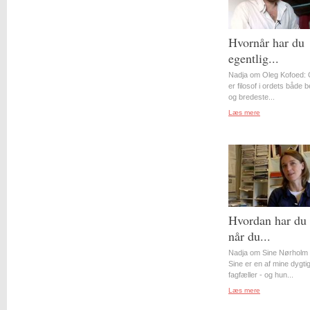
Hvornår har du
egentlig...
Nadja om Oleg Kofoed: 
er filosof i ordets både 
og bredeste...
Læs mere
Hvordan har du 
når du...
Nadja om Sine Nørholm 
Sine er en af mine dygti
fagfæller - og hun...
Læs mere