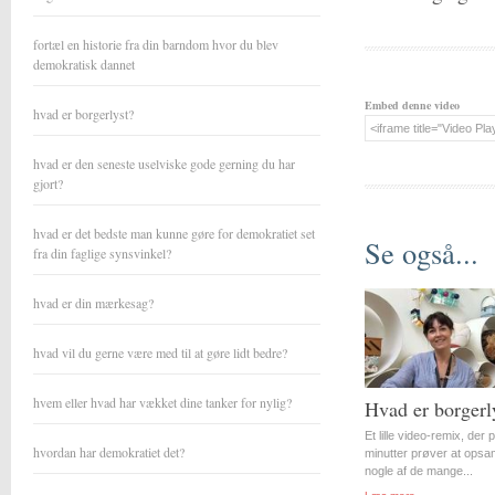
fortæl en historie fra din barndom hvor du blev
demokratisk dannet
Embed denne video
hvad er borgerlyst?
hvad er den seneste uselviske gode gerning du har
gjort?
hvad er det bedste man kunne gøre for demokratiet set
Se også...
fra din faglige synsvinkel?
hvad er din mærkesag?
hvad vil du gerne være med til at gøre lidt bedre?
hvem eller hvad har vækket dine tanker for nylig?
Hvad er borgerl
Et lille video-remix, der 
hvordan har demokratiet det?
minutter prøver at opsa
nogle af de mange...