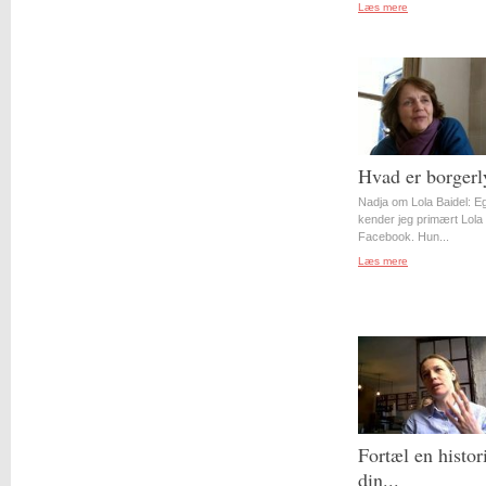
Læs mere
Hvad er borgerl
Nadja om Lola Baidel: Eg
kender jeg primært Lola 
Facebook. Hun...
Læs mere
Fortæl en histor
din...