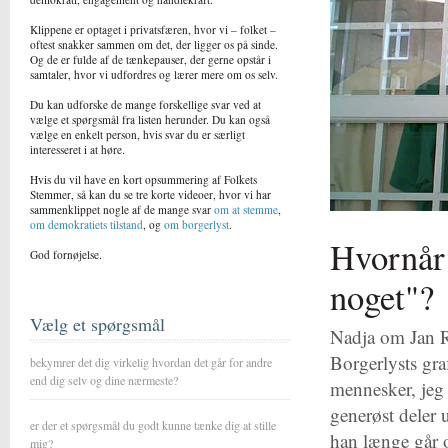
Klippene er optaget i privatsfæren, hvor vi – folket –
oftest snakker sammen om det, der ligger os på sinde.
Og de er fulde af de tænkepauser, der gerne opstår i
samtaler, hvor vi udfordres og lærer mere om os selv.
Du kan udforske de mange forskellige svar ved at
vælge et spørgsmål fra listen herunder. Du kan også
vælge en enkelt person, hvis svar du er særligt
interesseret i at høre.
Hvis du vil have en kort opsummering af Folkets
Stemmer, så kan du se tre korte videoer, hvor vi har
sammenklippet nogle af de mange svar
om at stemme
,
om demokratiets tilstand
, og
om borgerlyst
.
Hvornår 
God fornøjelse.
noget"?
Vælg et spørgsmål
Nadja om Jan Ra
Borgerlysts gra
bekymrer det dig virkelig hvordan det går for andre
end dig selv og dine nærmeste?
mennesker, jeg
generøst deler 
er der et spørgsmål du godt kunne tænke dig at stille
han længe går 
mig?