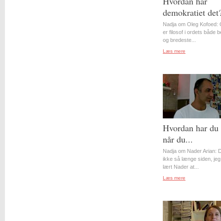
Hvordan har
demokratiet det
Nadja om Oleg Kofoed: 
er filosof i ordets både 
og bredeste...
Læs mere
Hvordan har du 
når du...
Nadja om Nader Arian: D
ikke så længe siden, jeg
lært Nader at...
Læs mere