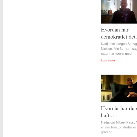
Hvordan har
demokratiet det
Nadja om Jørgen Skovg
Nielsen: Min far har i s
natur har været med...
Læs mere
Hvornår har du 
haft...
Nadja om Mikael Pass: 
er min bror, og derfor er 
grad er...