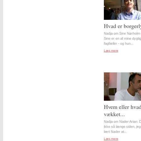
Hvad er borgerl
Nadja om Sine Nørholm 
Sine er en af mine dygti
fagfæller - og hun...
Læs mere
Hvem eller hvad
vækket...
Nadja om Nader Arian: D
ikke så længe siden, jeg
lært Nader at...
Læs mere