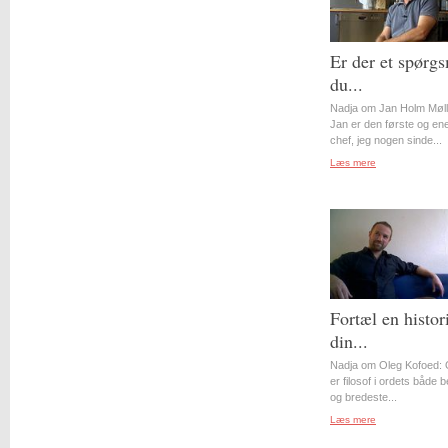
Er der et spørgs
du...
Nadja om Jan Holm Møll
Jan er den første og en
chef, jeg nogen sinde...
Læs mere
Fortæl en histor
din...
Nadja om Oleg Kofoed: 
er filosof i ordets både 
og bredeste...
Læs mere