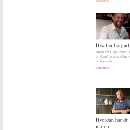
Hvad er borgerl
Nadja om Oleg Kofoed: 
er filosof i ordets både 
og bredeste...
Læs mere
Hvordan har du 
når du...