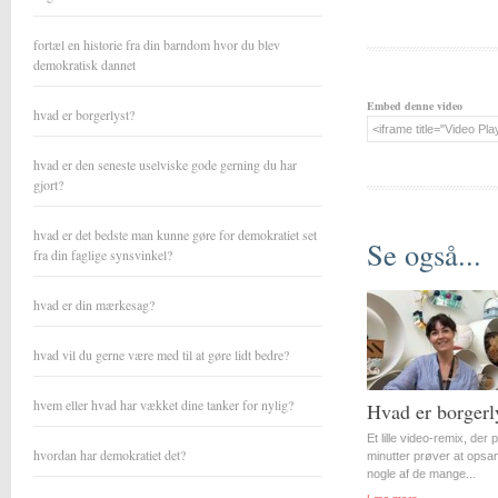
fortæl en historie fra din barndom hvor du blev
demokratisk dannet
Embed denne video
hvad er borgerlyst?
hvad er den seneste uselviske gode gerning du har
gjort?
hvad er det bedste man kunne gøre for demokratiet set
Se også...
fra din faglige synsvinkel?
hvad er din mærkesag?
hvad vil du gerne være med til at gøre lidt bedre?
hvem eller hvad har vækket dine tanker for nylig?
Hvad er borgerl
Et lille video-remix, der 
hvordan har demokratiet det?
minutter prøver at opsa
nogle af de mange...