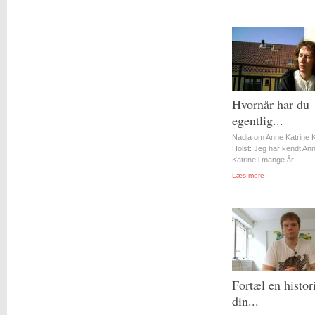
Hvornår har du
egentlig...
Nadja om Anne Katrine 
Holst: Jeg har kendt An
Katrine i mange år...
Læs mere
Fortæl en histor
din...