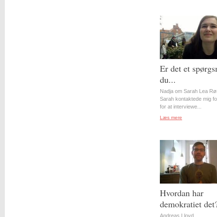
Er det et spørgs
du...
Nadja om Sarah Lea Rø
Sarah kontaktede mig for
for at interviewe...
Læs mere
Hvordan har
demokratiet det
Andreas Lloyd