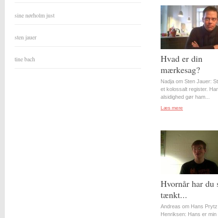
sine nørholm just
sten jauer
Hvad er din
tine bach
mærkesag?
Nadja om Sten Jauer: S
et kolossalt register. Ha
alsidighed gør ham...
Læs mere
Hvornår har du 
tænkt...
Andreas om Hans Prytz
Henriksen: Hans er min