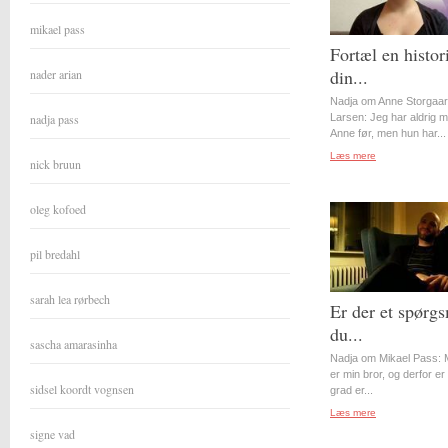
mikael pass
Fortæl en histor
din...
nader arian
Nadja om Anne Storgaa
nadja pass
Larsen: Jeg har aldrig 
Anne før, men hun har...
Læs mere
nick bruun
oleg kofoed
pil bredahl
sarah lea rørbech
Er der et spørgs
du...
sascha amarasinha
Nadja om Mikael Pass: 
er min bror, og derfor er 
sidsel koordt vognsen
grad er...
Læs mere
signe vad