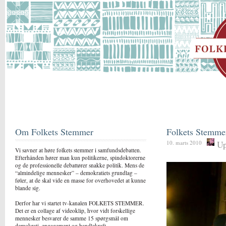
Om Folkets Stemmer
Folkets Stemme
Up
10. marts 2010
Vi savner at høre folkets stemmer i samfundsdebatten.
Efterhånden hører man kun politikerne, spindoktorerne
og de professionelle debattører snakke politik. Mens de
“almindelige mennesker” – demokratiets grundlag –
føler, at de skal vide en masse for overhovedet at kunne
blande sig.
Derfor har vi startet tv-kanalen FOLKETS STEMMER.
Det er en collage af videoklip, hvor vidt forskellige
mennesker besvarer de samme 15 spørgsmål om
demokrati, engagement og handlekraft.