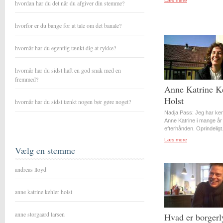
Læs mere
hvordan har du det når du afgiver din stemme?
hvorfor er du bange for at tale om det banale?
hvornår har du egentlig tænkt dig at rykke?
hvornår har du sidst haft en god snak med en
fremmed?
Anne Katrine K
Holst
hvornår har du sidst tænkt nogen bør gøre noget?
Nadja Pass: Jeg har ke
Anne Katrine i mange år
efterhånden. Oprindeligt.
Læs mere
Vælg en stemme
andreas lloyd
anne katrine kehler holst
anne storgaard larsen
Hvad er borgerl