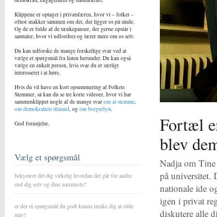
Klippene er optaget i privatsfæren, hvor vi – folket –
oftest snakker sammen om det, der ligger os på sinde.
Og de er fulde af de tænkepauser, der gerne opstår i
samtaler, hvor vi udfordres og lærer mere om os selv.
Du kan udforske de mange forskellige svar ved at
vælge et spørgsmål fra listen herunder. Du kan også
vælge en enkelt person, hvis svar du er særligt
interesseret i at høre.
Hvis du vil have en kort opsummering af Folkets
Stemmer, så kan du se tre korte videoer, hvor vi har
sammenklippet nogle af de mange svar
om at stemme
,
om demokratiets tilstand
, og
om borgerlyst
.
Fortæl e
God fornøjelse.
blev dem
Vælg et spørgsmål
Nadja om Tine B
på universitet.
bekymrer det dig virkelig hvordan det går for andre
end dig selv og dine nærmeste?
nationale ide og
igen i privat re
er der et spørgsmål du godt kunne tænke dig at stille
diskutere alle 
mig?