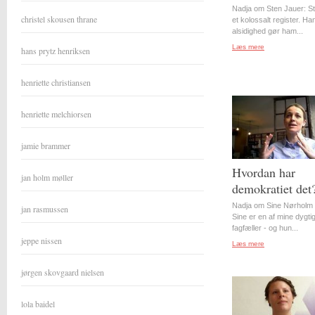
Nadja om Sten Jauer: S
christel skousen thrane
et kolossalt register. Ha
alsidighed gør ham...
Læs mere
hans prytz henriksen
henriette christiansen
henriette melchiorsen
jamie brammer
Hvordan har
jan holm møller
demokratiet det
Nadja om Sine Nørholm 
jan rasmussen
Sine er en af mine dygti
fagfæller - og hun...
jeppe nissen
Læs mere
jørgen skovgaard nielsen
lola baidel