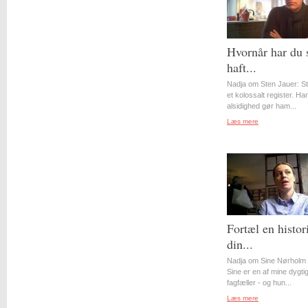
Hvornår har du 
haft...
Nadja om Sten Jauer: S
et kolossalt register. Ha
alsidighed gør ham...
Læs mere
Fortæl en histor
din...
Nadja om Sine Nørholm 
Sine er en af mine dygti
fagfæller - og hun...
Læs mere