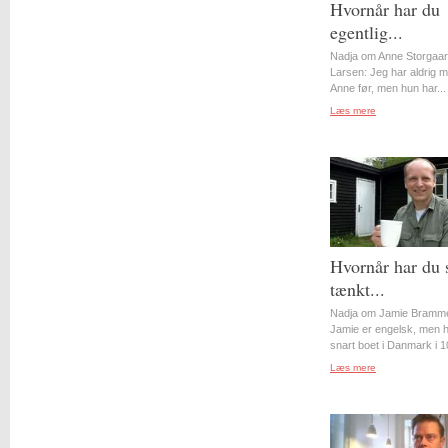
Hvornår har du
egentlig...
Nadja om Anne Storgaa
Larsen: Jeg har aldrig 
Anne før, men hun har...
Læs mere
Hvornår har du 
tænkt...
Nadja om Jamie Bramme
Jamie er engelsk, men 
snart boet i Danmark i 10
Læs mere