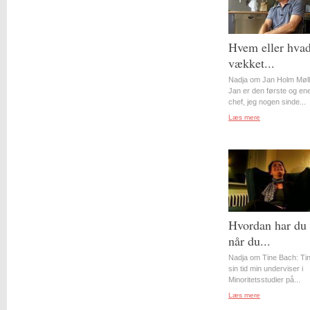
Hvem eller hvad
vækket...
Nadja om Jan Holm Møll
Jan er den første og en
chef, jeg nogen sinde...
Læs mere
Hvordan har du 
når du...
Nadja om Tine Bach: Tin
sin tid min underviser i
Minoritetsstudier på...
Læs mere