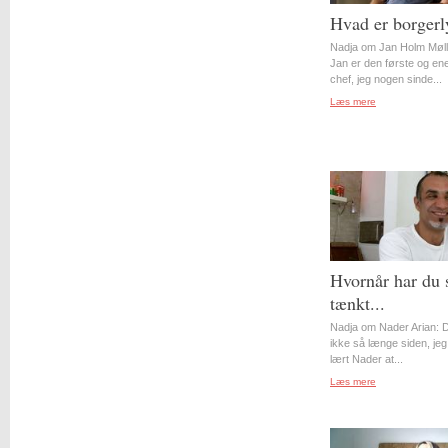
Hvad er borgerl
Nadja om Jan Holm Møll
Jan er den første og en
chef, jeg nogen sinde...
Læs mere
Hvornår har du 
tænkt...
Nadja om Nader Arian: D
ikke så længe siden, jeg
lært Nader at...
Læs mere