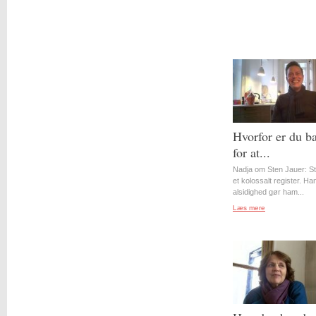
Hvorfor er du b
for at...
Nadja om Sten Jauer: S
et kolossalt register. Ha
alsidighed gør ham...
Læs mere