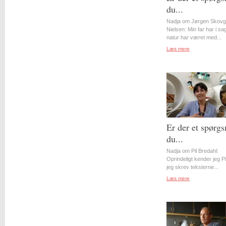
du...
Nadja om Jørgen Skovg
Nielsen: Min far har i s
natur har været med...
Læs mere
Er der et spørgs
du...
Nadja om Pil Bredahl:
Oprindeligt kender jeg Pil
jeg skrev teksterne...
Læs mere