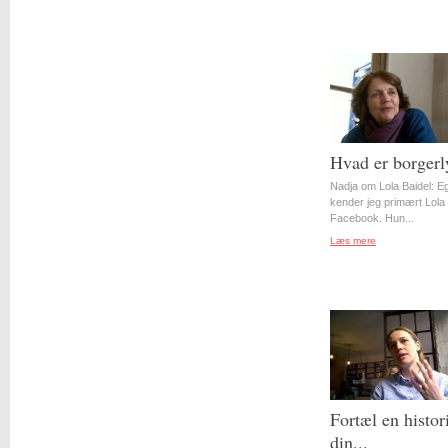
Hvad er borgerl
Nadja om Lola Baidel: Eg
kender jeg primært Lola 
Facebook. Hun...
Læs mere
Fortæl en histor
din...