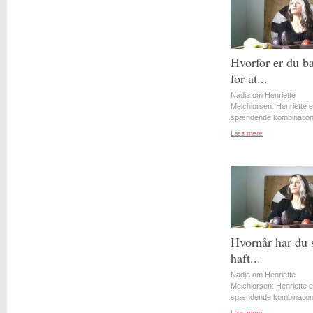
Hvorfor er du b
for at...
Nadja om Henriette
Melchiorsen: Henriette e
spændende kombination 
Læs mere
Hvornår har du 
haft...
Nadja om Henriette
Melchiorsen: Henriette e
spændende kombination 
Læs mere