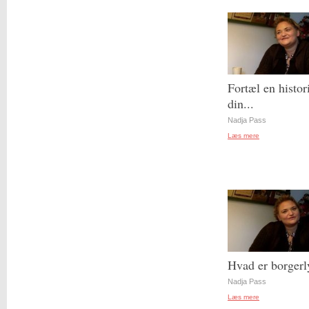
Fortæl en histor
din...
Nadja Pass
Læs mere
Hvad er borgerl
Nadja Pass
Læs mere