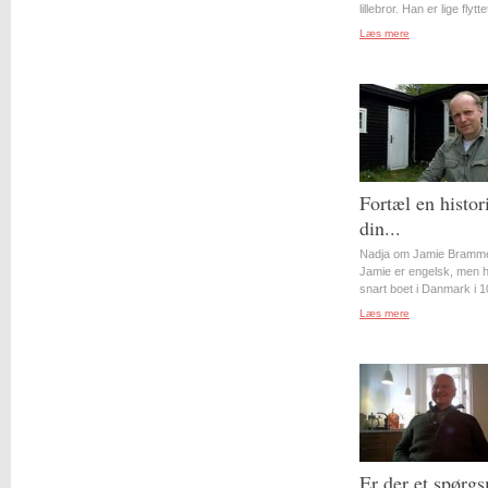
lillebror. Han er lige flyttet
Læs mere
Fortæl en histor
din...
Nadja om Jamie Bramme
Jamie er engelsk, men 
snart boet i Danmark i 10
Læs mere
Er der et spørgs