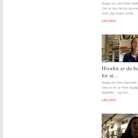
Nadja om Jan Holm Møll
Jan er den første og en
chef, jeg nogen sinde...
Læs mere
Hvorfor er du b
for at...
Nadja om Sine Nørholm 
Sine er en af mine dygti
fagfæller - og hun...
Læs mere