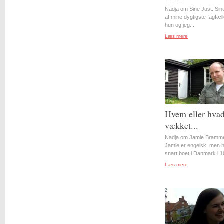
Nadja om Sine Just: Sin
af mine dygtigste fagfæll
hun og jeg...
Læs mere
Hvem eller hvad
vækket...
Nadja om Jamie Bramme
Jamie er engelsk, men 
snart boet i Danmark i 10
Læs mere