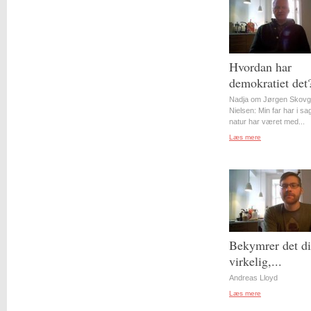
Hvordan har
demokratiet det
Nadja om Jørgen Skovg
Nielsen: Min far har i s
natur har været med...
Læs mere
Bekymrer det d
virkelig,...
Andreas Lloyd
Læs mere