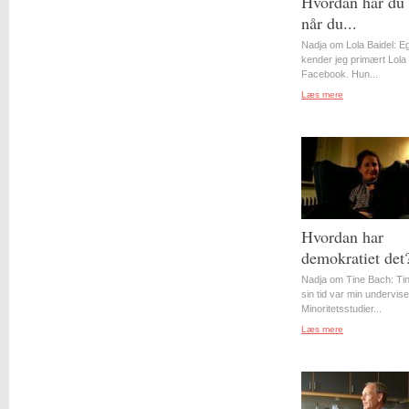
Hvordan har du 
når du...
Nadja om Lola Baidel: Eg
kender jeg primært Lola 
Facebook. Hun...
Læs mere
Hvordan har
demokratiet det
Nadja om Tine Bach: Tin
sin tid var min underviser
Minoritetsstudier...
Læs mere