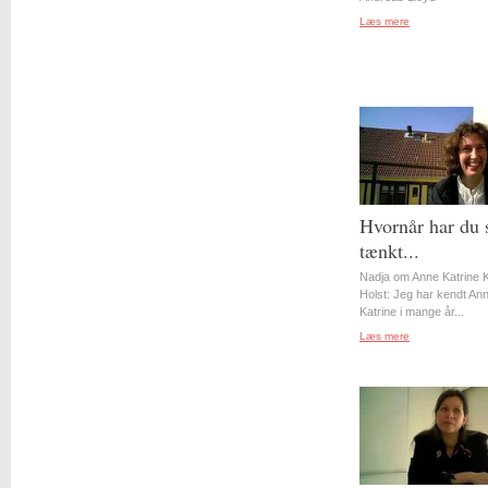
Læs mere
Hvornår har du 
tænkt...
Nadja om Anne Katrine 
Holst: Jeg har kendt An
Katrine i mange år...
Læs mere