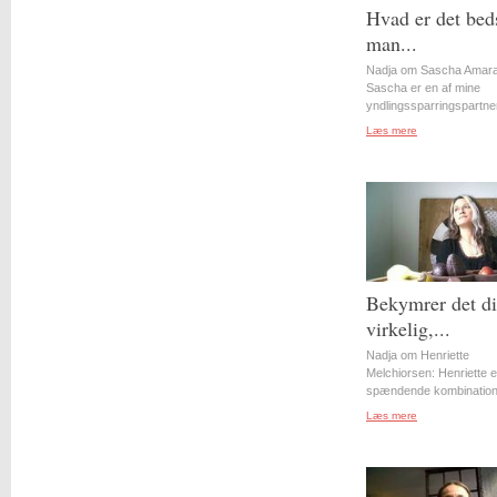
Hvad er det bed
man...
Nadja om Sascha Amara
Sascha er en af mine
yndlingssparringspartner
Læs mere
Bekymrer det d
virkelig,...
Nadja om Henriette
Melchiorsen: Henriette e
spændende kombination 
Læs mere