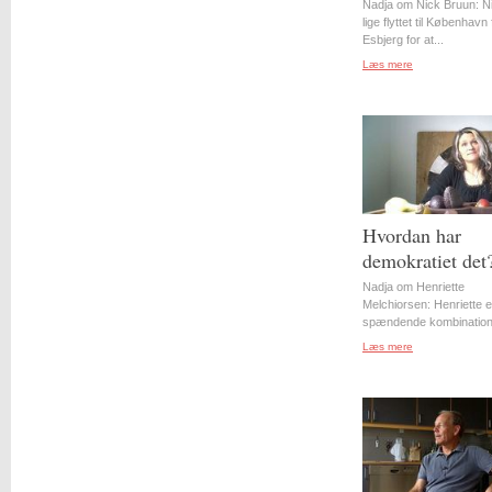
Nadja om Nick Bruun: N
lige flyttet til København 
Esbjerg for at...
Læs mere
Hvordan har
demokratiet det
Nadja om Henriette
Melchiorsen: Henriette e
spændende kombination 
Læs mere