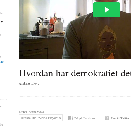
t –
de.
 i
lv.
å
ar
mme
,
Hvordan har demokratiet de
Andreas Lloyd
re
Embed denne video
Del på Facebook
Post til Twitter
lle