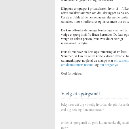
Klippene er optaget i privatsfæren, hvor vi – folke
oftest snakker sammen om det, der ligger os på sin
Og de er fulde af de tænkepauser, der gerne opstår
samtaler, hvor vi udfordres og lærer mere om os se
Du kan udforske de mange forskellige svar ved at
vælge et spørgsmål fra listen herunder. Du kan ogs
vælge en enkelt person, hvis svar du er særligt
interesseret i at høre.
Hvis du vil have en kort opsummering af Folkets
Stemmer, så kan du se tre korte videoer, hvor vi h
sammenklippet nogle af de mange svar
om at ste
om demokratiets tilstand
, og
om borgerlyst
.
God fornøjelse.
Vælg et spørgsmål
bekymrer det dig virkelig hvordan det går for and
end dig selv og dine nærmeste?
er der et spørgsmål du godt kunne tænke dig at sti
mig?