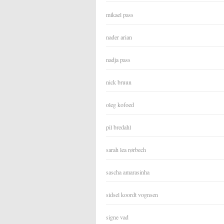
mikael pass
nader arian
nadja pass
nick bruun
oleg kofoed
pil bredahl
sarah lea rørbech
sascha amarasinha
sidsel koordt vognsen
signe vad