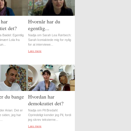
 har
Hvornår har du
iet det?
egentlig...
 Baidel: Egentlig
Nadja om Sarah Lea Rørbech:
imært Lola fra
Sarah kontaktede mig for nylig
n...
for at interviewe...
Læs mere
er du bange
Hvordan har
demokratiet det?
er Arian: Det er
Nadja om Pil Bredahl:
 siden, jeg har
Oprindeligt kender jeg Pil, fordi
..
jeg skrev teksterne...
Læs mere