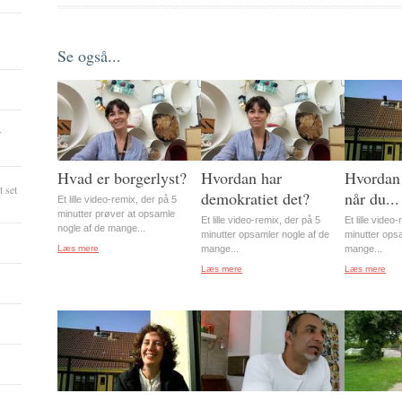
Se også...
r
Hvad er borgerlyst?
Hvordan har
Hvordan 
 set
demokratiet det?
når du...
Et lille video-remix, der på 5
minutter prøver at opsamle
Et lille video-remix, der på 5
Et lille video
nogle af de mange...
minutter opsamler nogle af de
minutter ops
Læs mere
mange...
mange...
Læs mere
Læs mere