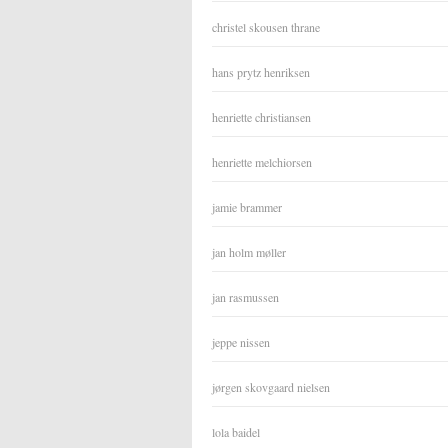
christel skousen thrane
hans prytz henriksen
henriette christiansen
henriette melchiorsen
jamie brammer
jan holm møller
jan rasmussen
jeppe nissen
jørgen skovgaard nielsen
lola baidel