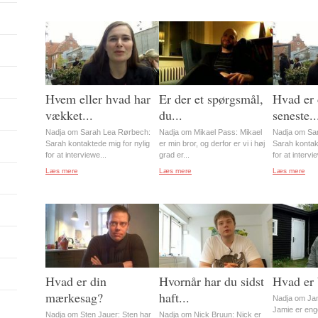
Hvem eller hvad har
Er der et spørgsmål,
Hvad er
vækket...
du...
seneste..
Nadja om Sarah Lea Rørbech:
Nadja om Mikael Pass: Mikael
Nadja om Sa
Sarah kontaktede mig for nylig
er min bror, og derfor er vi i høj
Sarah kontakt
for at interviewe...
grad er...
for at intervi
Læs mere
Læs mere
Læs mere
Hvad er din
Hvornår har du sidst
Hvad er 
mærkesag?
haft...
Nadja om Ja
Jamie er eng
Nadja om Sten Jauer: Sten har
Nadja om Nick Bruun: Nick er