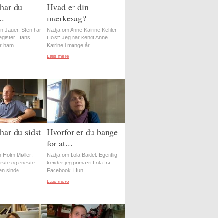
har du
Hvad er din
..
mærkesag?
n Jauer: Sten har
Nadja om Anne Katrine Kehler
register. Hans
Holst: Jeg har kendt Anne
r ham...
Katrine i mange år...
Læs mere
har du sidst
Hvorfor er du bange
for at...
 Holm Møller:
Nadja om Lola Baidel: Egentlig
ørste og eneste
kender jeg primært Lola fra
en sinde...
Facebook. Hun...
Læs mere