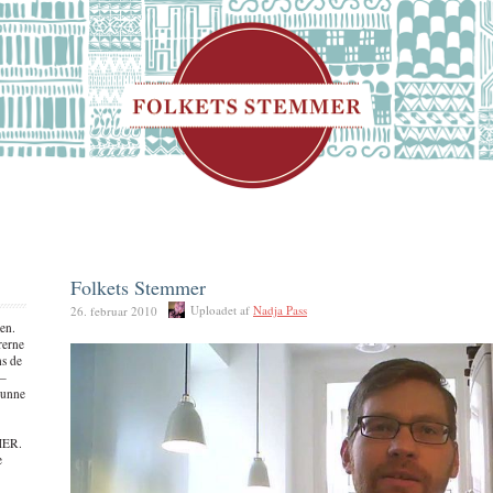
Folkets Stemmer
Uploadet af
Nadja Pass
26. februar 2010
en.
rerne
ns de
 –
kunne
MER.
e