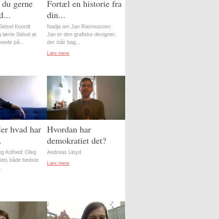
 du gerne
Fortæl en historie fra
...
din...
idsel Koordt
Nadja om Jan Rasmussen:
 lærte Sidsel at
Jan er den grafiske designer,
oede på...
der står bag...
Læs mere
er hvad har
Hvordan har
.
demokratiet det?
g Kofoed: Oleg
Andreas Lloyd
ordets både bedste
Læs mere
.