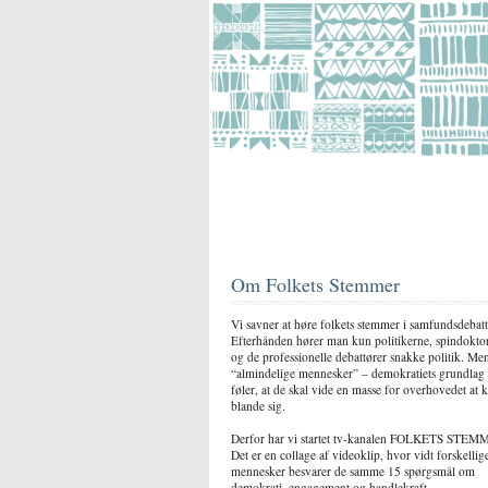
Om Folkets Stemmer
Vi savner at høre folkets stemmer i samfundsdebatt
Efterhånden hører man kun politikerne, spindokto
og de professionelle debattører snakke politik. Me
“almindelige mennesker” – demokratiets grundlag
føler, at de skal vide en masse for overhovedet at 
blande sig.
Derfor har vi startet tv-kanalen FOLKETS STEM
Det er en collage af videoklip, hvor vidt forskellig
mennesker besvarer de samme 15 spørgsmål om
demokrati, engagement og handlekraft.