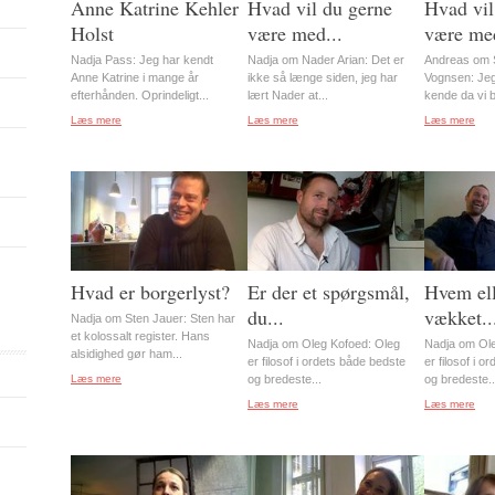
Anne Katrine Kehler
Hvad vil du gerne
Hvad vil
Holst
være med...
være med
Nadja Pass: Jeg har kendt
Nadja om Nader Arian: Det er
Andreas om S
Anne Katrine i mange år
ikke så længe siden, jeg har
Vognsen: Jeg
efterhånden. Oprindeligt...
lært Nader at...
kende da vi b
Læs mere
Læs mere
Læs mere
Hvad er borgerlyst?
Er der et spørgsmål,
Hvem ell
du...
vækket..
Nadja om Sten Jauer: Sten har
et kolossalt register. Hans
Nadja om Oleg Kofoed: Oleg
Nadja om Ole
alsidighed gør ham...
er filosof i ordets både bedste
er filosof i 
Læs mere
og bredeste...
og bredeste..
Læs mere
Læs mere