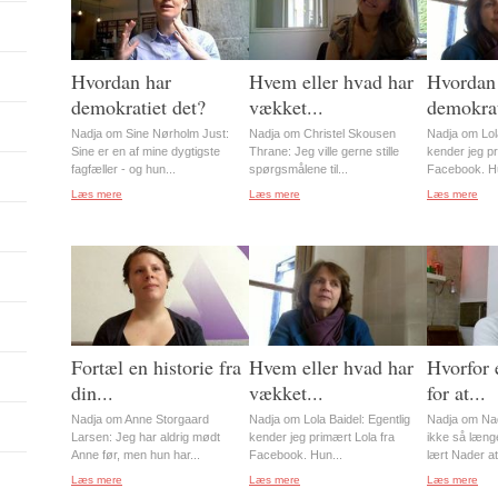
Hvordan har
Hvem eller hvad har
Hvordan
demokratiet det?
vækket...
demokrat
Nadja om Sine Nørholm Just:
Nadja om Christel Skousen
Nadja om Lola
Sine er en af mine dygtigste
Thrane: Jeg ville gerne stille
kender jeg pr
fagfæller - og hun...
spørgsmålene til...
Facebook. Hu
Læs mere
Læs mere
Læs mere
Fortæl en historie fra
Hvem eller hvad har
Hvorfor 
din...
vækket...
for at...
Nadja om Anne Storgaard
Nadja om Lola Baidel: Egentlig
Nadja om Nad
Larsen: Jeg har aldrig mødt
kender jeg primært Lola fra
ikke så længe
Anne før, men hun har...
Facebook. Hun...
lært Nader at.
Læs mere
Læs mere
Læs mere