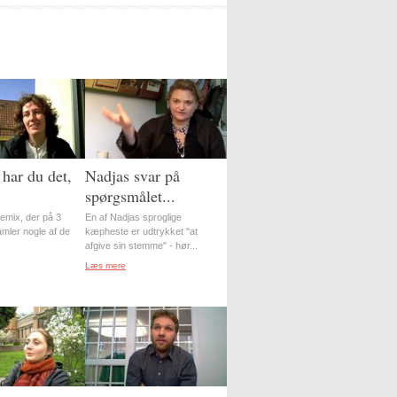
har du det,
Nadjas svar på
spørgsmålet...
-remix, der på 3
En af Nadjas sproglige
amler nogle af de
kæpheste er udtrykket "at
afgive sin stemme" - hør...
Læs mere