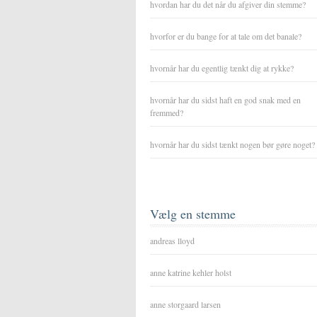
hvordan har du det når du afgiver din stemme?
hvorfor er du bange for at tale om det banale?
hvornår har du egentlig tænkt dig at rykke?
hvornår har du sidst haft en god snak med en
fremmed?
hvornår har du sidst tænkt nogen bør gøre noget?
Vælg en stemme
andreas lloyd
anne katrine kehler holst
anne storgaard larsen