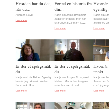
Hvordan har du det,
Fortæl en historie fra
Hvornår 
når du...
din...
egentlig.
Andreas Lloyd
Nadja om Jamie Brammer:
Nadja om Ste
Jamie er engelsk, men har
et kolossalt 
Læs mere
snart boet i Danmark i 10...
alsidighed gø
Læs mere
Læs mere
Er der et spørgsmål,
Er der et spørgsmål,
Hvornår 
du...
du...
tænkt...
Nadja om Lola Baidel: Egentlig
Nadja om Jørgen Skovgaard
Nadja om Jan
kender jeg primært Lola fra
Nielsen: Min far har i sagens
Jan er den f
Facebook. Hun...
natur har været med...
chef, jeg nog
Læs mere
Læs mere
Læs mere