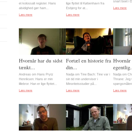
snart boet i 
et kolossalt register. Hans
lige flyttet til København fra
alsidighed gør ham...
Esbjerg for at...
Læs mere
Læs mere
Læs mere
Hvornår har du sidst
Fortæl en historie fra
Hvornår 
tænkt...
din...
egentlig.
Andreas om Hans Prytz
Nadja om Tine Bach: Tine var i
Nadja om Chr
Henriksen: Hans er min
sin tid min underviser i
Thrane: Jeg vi
lillebror. Han er lige flyttet...
Minoritetsstudier på...
spørgsmålene 
Læs mere
Læs mere
Læs mere