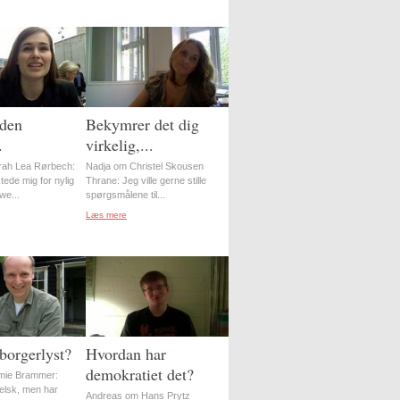
 den
Bekymrer det dig
.
virkelig,...
rah Lea Rørbech:
Nadja om Christel Skousen
ede mig for nylig
Thrane: Jeg ville gerne stille
ewe...
spørgsmålene til...
Læs mere
borgerlyst?
Hvordan har
demokratiet det?
mie Brammer:
elsk, men har
Andreas om Hans Prytz