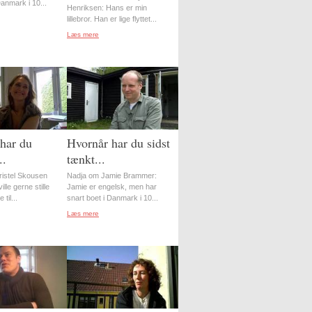
Danmark i 10...
Henriksen: Hans er min
lillebror. Han er lige flyttet...
Læs mere
har du
Hvornår har du sidst
..
tænkt...
istel Skousen
Nadja om Jamie Brammer:
lle gerne stille
Jamie er engelsk, men har
til...
snart boet i Danmark i 10...
Læs mere