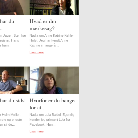
har du
Hvad er din
..
mærkesag?
n Jauer: Sten har
Nadja om Anne Katrine Kehler
register. Hans
Holst: Jeg har kendt Anne
r ham...
Katrine i mange år...
Læs mere
har du sidst
Hvorfor er du bange
for at...
 Holm Møller:
Nadja om Lola Baidel: Egentlig
ørste og eneste
kender jeg primært Lola fra
en sinde...
Facebook. Hun...
Læs mere