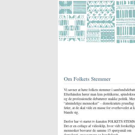
Om Folkets Stemmer
Vi savner at høre folkets stemmer i samfundsdebatt
Efterhånden hører man kun politikerne, spindokto
og de professionelle debattører snakke politik. Me
“almindelige mennesker” – demokratiets grundlag
føler, at de skal vide en masse for overhovedet at 
blande sig.
Derfor har vi startet tv-kanalen FOLKETS STEM
Det er en collage af videoklip, hvor vidt forskellig
mennesker besvarer de samme 15 spørgsmål om
demokrati, engagement og handlekraft.