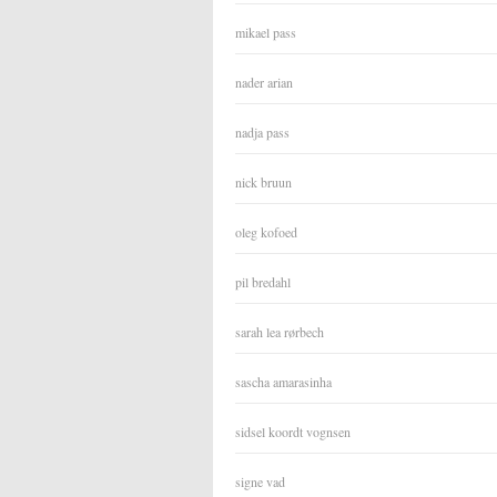
mikael pass
nader arian
nadja pass
nick bruun
oleg kofoed
pil bredahl
sarah lea rørbech
sascha amarasinha
sidsel koordt vognsen
signe vad