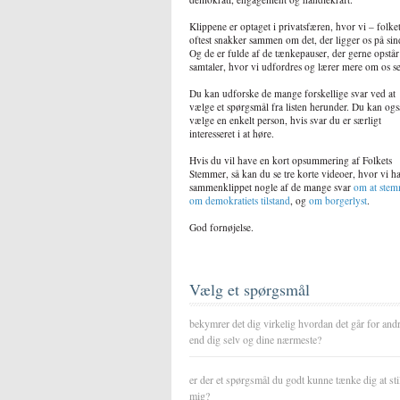
Klippene er optaget i privatsfæren, hvor vi – folke
oftest snakker sammen om det, der ligger os på sin
Og de er fulde af de tænkepauser, der gerne opstår
samtaler, hvor vi udfordres og lærer mere om os se
Du kan udforske de mange forskellige svar ved at
vælge et spørgsmål fra listen herunder. Du kan ogs
vælge en enkelt person, hvis svar du er særligt
interesseret i at høre.
Hvis du vil have en kort opsummering af Folkets
Stemmer, så kan du se tre korte videoer, hvor vi h
sammenklippet nogle af de mange svar
om at ste
om demokratiets tilstand
, og
om borgerlyst
.
God fornøjelse.
Vælg et spørgsmål
bekymrer det dig virkelig hvordan det går for and
end dig selv og dine nærmeste?
er der et spørgsmål du godt kunne tænke dig at sti
mig?