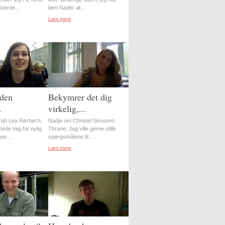
sterne...
lært Nader at...
Læs mere
 den
Bekymrer det dig
.
virkelig,...
rah Lea Rørbech:
Nadja om Christel Skousen
ede mig for nylig
Thrane: Jeg ville gerne stille
ewe...
spørgsmålene til...
Læs mere