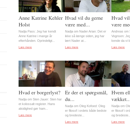
Anne Katrine Kehler
Hvad vil du gerne
Hvad vil
Holst
være med...
være med
Nadja Pass: Jeg har kendt
Nadja om Nader Arian: Det er
Andreas om S
Anne Katrine i mange år
ikke så længe siden, jeg har
Vognsen: Jeg
efterhånden. Oprindeligt...
lært Nader at...
kende da vi b
Læs mere
Læs mere
Læs mere
Hvad er borgerlyst?
Er der et spørgsmål,
Hvem ell
du...
vækket..
Nadja om Sten Jauer: Sten har
et kolossalt register. Hans
Nadja om Oleg Kofoed: Oleg
Nadja om Ole
alsidighed gør ham...
er filosof i ordets både bedste
er filosof i 
Læs mere
og bredeste...
og bredeste..
Læs mere
Læs mere