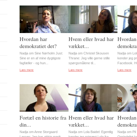
Hvordan har
Hvem eller hvad har
Hvordan
demokratiet det?
vækket...
demokrat
Nadja om Sine Nørholm Just:
Nadja om Christel Skousen
Nadja om Lola
Sine er en af mine dygtigste
Thrane: Jeg ville gerne stille
kender jeg pr
fagfæller - og hun...
spørgsmålene til...
Facebook. Hu
Læs mere
Læs mere
Læs mere
Fortæl en historie fra
Hvem eller hvad har
Hvordan
din...
vækket...
demokrat
Nadja om Anne Storgaard
Nadja om Lola Baidel: Egentlig
Nadja om Pil 
Larsen: Jeg har aldrig mødt
kender jeg primært Lola fra
Oprindeligt ke