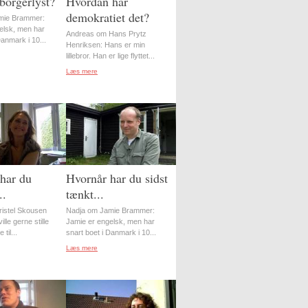
borgerlyst?
Hvordan har
demokratiet det?
mie Brammer:
elsk, men har
Andreas om Hans Prytz
Danmark i 10...
Henriksen: Hans er min
lillebror. Han er lige flyttet...
Læs mere
har du
Hvornår har du sidst
..
tænkt...
istel Skousen
Nadja om Jamie Brammer:
lle gerne stille
Jamie er engelsk, men har
til...
snart boet i Danmark i 10...
Læs mere