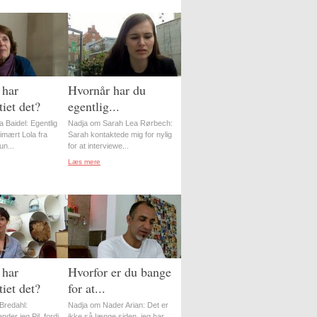
 har
Hvornår har du
iet det?
egentlig...
 Baidel: Egentlig
Nadja om Sarah Lea Rørbech:
imært Lola fra
Sarah kontaktede mig for nylig
n...
for at interviewe...
Læs mere
 har
Hvorfor er du bange
iet det?
for at...
Bredahl:
Nadja om Nader Arian: Det er
nder jeg Pil, fordi
ikke så længe siden, jeg har