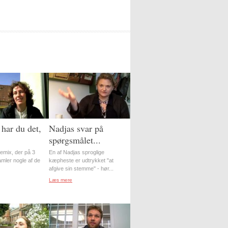
har du det,
Nadjas svar på
spørgsmålet...
-remix, der på 3
En af Nadjas sproglige
amler nogle af de
kæpheste er udtrykket "at
afgive sin stemme" - hør...
Læs mere