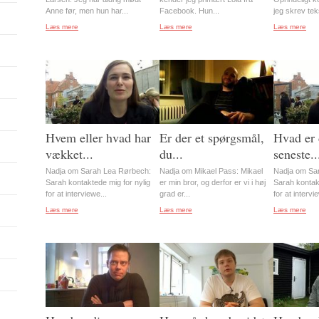
Anne før, men hun har...
Facebook. Hun...
jeg skrev tek
Læs mere
Læs mere
Læs mere
Hvem eller hvad har
Er der et spørgsmål,
Hvad er
vækket...
du...
seneste..
Nadja om Sarah Lea Rørbech:
Nadja om Mikael Pass: Mikael
Nadja om Sa
Sarah kontaktede mig for nylig
er min bror, og derfor er vi i høj
Sarah kontakt
for at interviewe...
grad er...
for at intervi
Læs mere
Læs mere
Læs mere