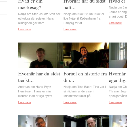
Hvad er din
Hvornår har du sidst
Hvad er 
mærkesag?
haft...
Nadja om Ja
Jamie er eng
Nadja om Sten Jauer: Sten har
Nadja om Nick Bruun: Nick er
snart boet i 
et kolossalt register. Hans
lige flyttet til København fra
alsidighed gør ham...
Esbjerg for at...
Læs mere
Læs mere
Læs mere
Hvornår har du sidst
Fortæl en historie fra
Hvornår 
tænkt...
din...
egentlig.
Andreas om Hans Prytz
Nadja om Tine Bach: Tine var i
Nadja om Chr
Henriksen: Hans er min
sin tid min underviser i
Thrane: Jeg vi
lillebror. Han er lige flyttet...
Minoritetsstudier på...
spørgsmålene 
Læs mere
Læs mere
Læs mere