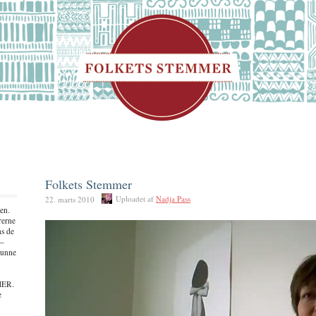
Folkets Stemmer
Uploadet af
Nadja Pass
22. marts 2010
en.
rerne
ns de
 –
kunne
MER.
e