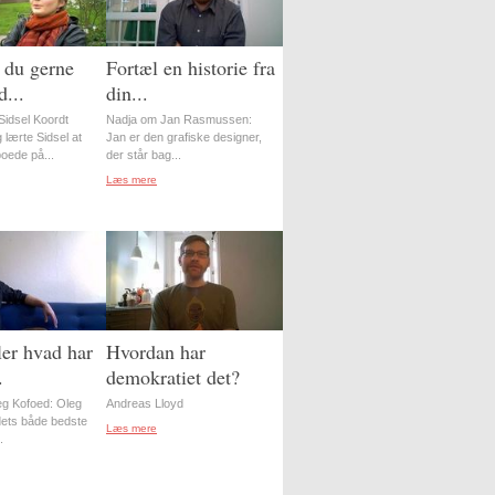
 du gerne
Fortæl en historie fra
...
din...
idsel Koordt
Nadja om Jan Rasmussen:
 lærte Sidsel at
Jan er den grafiske designer,
oede på...
der står bag...
Læs mere
er hvad har
Hvordan har
.
demokratiet det?
g Kofoed: Oleg
Andreas Lloyd
ordets både bedste
Læs mere
.