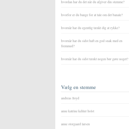
hvordan har du det når du afgiver din stemme?
hvorfor er du bange for at tale om det banale?
hvornår har du egentlig tænkt dig at rykke?
hvornår har du sidst haft en god snak med en
fremmed?
hvornår har du sidst tænkt nogen bør gøre noget?
Vælg en stemme
andreas lloyd
anne katrine kehler holst
anne storgaard larsen