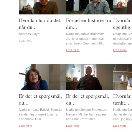
Hvordan har du det,
Fortæl en historie fra
Hvornår 
når du...
din...
egentlig.
Andreas Lloyd
Nadja om Jamie Brammer:
Nadja om Ste
Jamie er engelsk, men har
et kolossalt 
Læs mere
snart boet i Danmark i 10...
alsidighed gø
Læs mere
Læs mere
Er der et spørgsmål,
Er der et spørgsmål,
Hvornår 
du...
du...
tænkt...
Nadja om Lola Baidel: Egentlig
Nadja om Jørgen Skovgaard
Nadja om Jan
kender jeg primært Lola fra
Nielsen: Min far har i sagens
Jan er den f
Facebook. Hun...
natur har været med...
chef, jeg nog
Læs mere
Læs mere
Læs mere