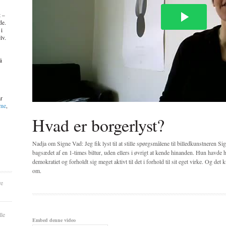
t –
de.
 i
lv.
å
ar
mme
,
Hvad er borgerlyst?
Nadja om Signe Vad: Jeg fik lyst til at stille spørgsmålene til billedkunstneren Si
bagsædet af en 1-times biltur, uden ellers i øvrigt at kende hinanden. Hun havde h
demokratiet og forholdt sig meget aktivt til det i forhold til sit eget virke. Og d
om.
re
lle
Embed denne video