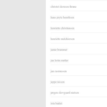
christel skousen thrane
hans prytz henriksen
henriette christiansen
henriette melchiorsen
jamie brammer
jan holm møller
jan rasmussen
jeppe nissen
jørgen skovgaard nielsen
lola baidel