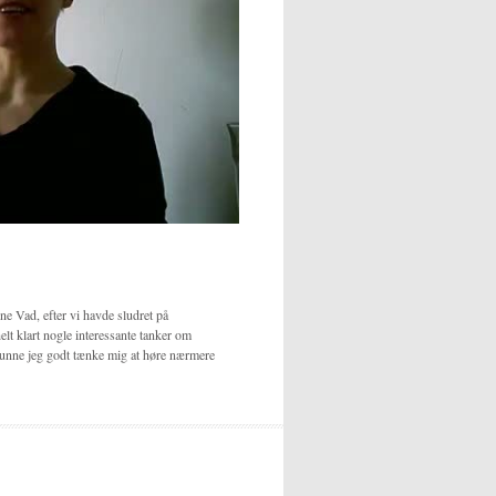
gne Vad, efter vi havde sludret på
elt klart nogle interessante tanker om
et kunne jeg godt tænke mig at høre nærmere