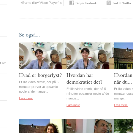
Del på Facebook
Post til Twitter
Se også...
r
 set
Hvad er borgerlyst?
Hvordan har
Hvordan 
demokratiet det?
når du...
Et lille video-remix, der på 5
minutter prøver at opsamle
Et lille video-remix, der på 5
Et lille video
nogle af de mange...
minutter opsamler nogle af de
minutter ops
Læs mere
mange...
mange...
Læs mere
Læs mere