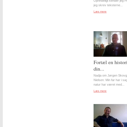
Oprindeligt kender jeg Pil
jeg skrev teksterne...
Læs mere
Fortæl en histor
din...
Nadja om Jørgen Skovg
Nielsen: Min far har i s
natur har været med...
Læs mere