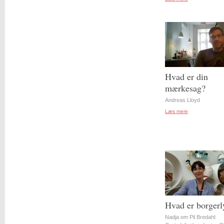
Hvad er din
mærkesag?
Andreas Lloyd
Læs mere
Hvad er borgerl
Nadja om Pil Bredahl: