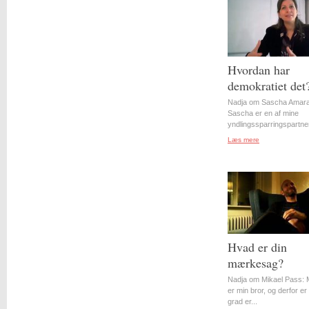
Hvordan har
demokratiet det
Nadja om Sascha Amara
Sascha er en af mine
yndlingssparringspartner
Læs mere
Hvad er din
mærkesag?
Nadja om Mikael Pass: 
er min bror, og derfor er 
grad er...