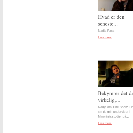
Hvad er den
seneste...
Nadja Pass
Læs mere
Bekymrer det d
virkelig,...
Nadja om Tine Bach: Tin
sin tid min underviser i
Minoritetsstudier på...
Læs mere