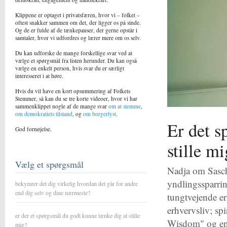
Klippene er optaget i privatsfæren, hvor vi – folket –
oftest snakker sammen om det, der ligger os på sinde.
Og de er fulde af de tænkepauser, der gerne opstår i
samtaler, hvor vi udfordres og lærer mere om os selv.
Du kan udforske de mange forskellige svar ved at
vælge et spørgsmål fra listen herunder. Du kan også
vælge en enkelt person, hvis svar du er særligt
interesseret i at høre.
Hvis du vil have en kort opsummering af Folkets
Stemmer, så kan du se tre korte videoer, hvor vi har
sammenklippet nogle af de mange svar
om at stemme
,
om demokratiets tilstand
, og
om borgerlyst
.
Er det s
God fornøjelse.
stille m
Vælg et spørgsmål
Nadja om Sasch
yndlingssparri
bekymrer det dig virkelig hvordan det går for andre
end dig selv og dine nærmeste?
tungtvejende e
erhvervsliv; spi
er der et spørgsmål du godt kunne tænke dig at stille
Wisdom" og en 
mig?