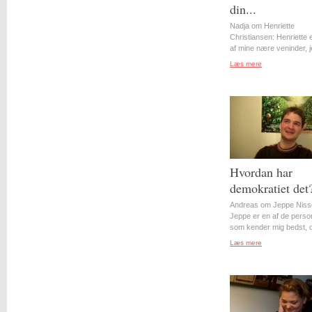
din...
Nadja om Henriette
Christiansen: Henriette 
af mine nære veninder, j
Læs mere
Hvordan har
demokratiet det
Andreas om Jeppe Niss
Jeppe er en af de perso
som kender mig bedst, o
Læs mere