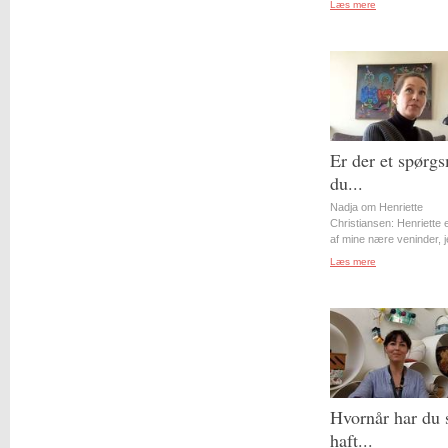
Læs mere
Er der et spørgs
du...
Nadja om Henriette
Christiansen: Henriette 
af mine nære veninder, j
Læs mere
Hvornår har du 
haft...