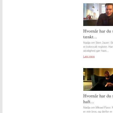
Hvornår har du 
tænkt...
Nadja om Sten Jauer: S
et kolossalt register. Ha
alsidighed gør ham...
Læs mere
Hvornår har du 
haft...
Nadja om Mikael Pass: 
er min bror, og derfor er 