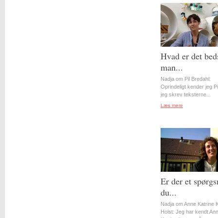
Hvad er det bed
man...
Nadja om Pil Bredahl:
Oprindeligt kender jeg Pil
jeg skrev teksterne...
Læs mere
Er der et spørgs
du...
Nadja om Anne Katrine 
Holst: Jeg har kendt An