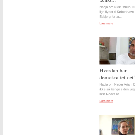
Nadja om Nick Bruun: N
lige flyttet til København 
Esbjerg for at...
Læs mere
Hvordan har
demokratiet det
Nadja om Nader Arian: D
ikke så længe siden, jeg
lært Nader at...
Læs mere