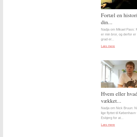
Fortæl en histor
din...
Nadja om Mikael Pass: 
er min bror, og derfor er 
grad er...
Læs mere
Hvem eller hvad
vækket...
Nadja om Nick Bruun: N
lige flyttet til København 
Esbjerg for at...
Læs mere