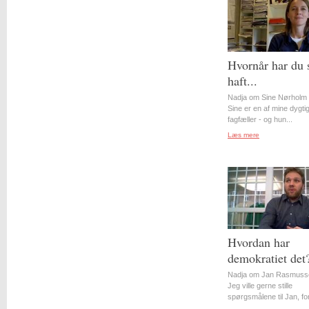
Hvornår har du 
haft...
Nadja om Sine Nørholm 
Sine er en af mine dygti
fagfæller - og hun...
Læs mere
Hvordan har
demokratiet det
Nadja om Jan Rasmuss
Jeg ville gerne stille
spørgsmålene til Jan, for