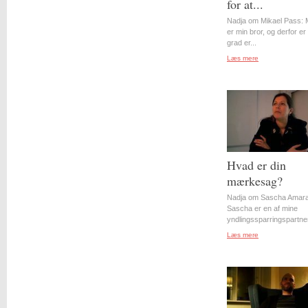
for at...
Nadja om Mikael Pass: 
er min bror, og derfor er 
grad er...
Læs mere
Hvad er din
mærkesag?
Nadja om Sascha Amara
Sascha er en af mine
yndlingssparringspartner
Læs mere