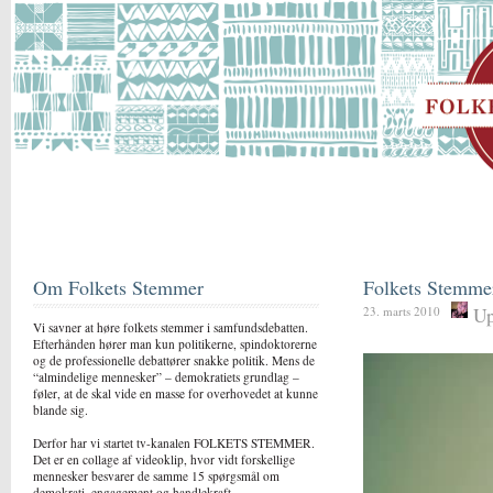
Om Folkets Stemmer
Folkets Stemme
Up
23. marts 2010
Vi savner at høre folkets stemmer i samfundsdebatten.
Efterhånden hører man kun politikerne, spindoktorerne
og de professionelle debattører snakke politik. Mens de
“almindelige mennesker” – demokratiets grundlag –
føler, at de skal vide en masse for overhovedet at kunne
blande sig.
Derfor har vi startet tv-kanalen FOLKETS STEMMER.
Det er en collage af videoklip, hvor vidt forskellige
mennesker besvarer de samme 15 spørgsmål om
demokrati, engagement og handlekraft.