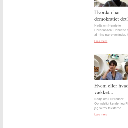
Hvordan har
demokratiet det
Nadja om Henriette
Christiansen: Henriette 
af mine nære veninder, j
Læs mere
Hvem eller hvad
vækket...
Nadja om Pil Bredahl:
Oprindeligt kender jeg Pil
jeg skrev teksterne...
Læs mere