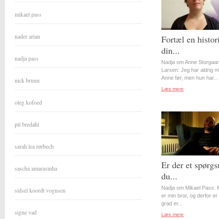
mikael pass
nader arian
Fortæl en histor
din...
nadja pass
Nadja om Anne Storgaa
Larsen: Jeg har aldrig 
Anne før, men hun har...
nick bruun
Læs mere
oleg kofoed
pil bredahl
sarah lea rørbech
Er der et spørgs
sascha amarasinha
du...
Nadja om Mikael Pass: 
sidsel koordt vognsen
er min bror, og derfor er 
grad er...
signe vad
Læs mere