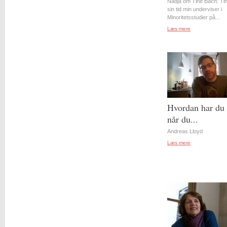
Nadja om Tine Bach: Tin
sin tid min underviser i
Minoritetsstudier på...
Læs mere
Hvordan har du 
når du...
Andreas Lloyd
Læs mere