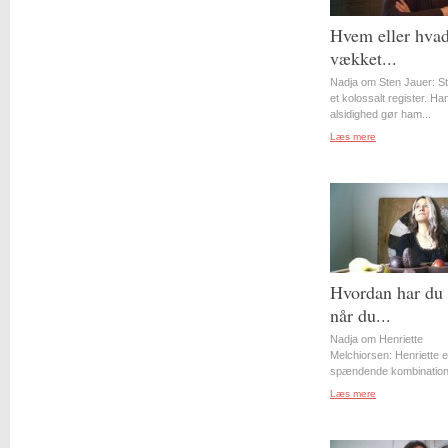
Hvem eller hvad
vækket...
Nadja om Sten Jauer: S
et kolossalt register. Ha
alsidighed gør ham...
Læs mere
Hvordan har du 
når du...
Nadja om Henriette
Melchiorsen: Henriette e
spændende kombination 
Læs mere