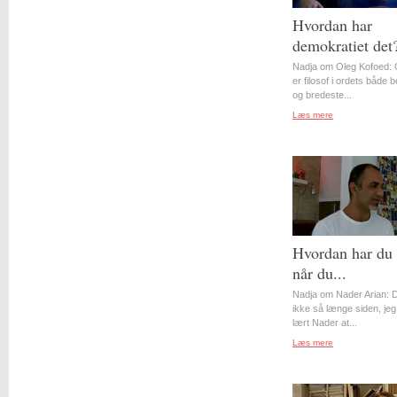
Hvordan har
demokratiet det
Nadja om Oleg Kofoed: 
er filosof i ordets både 
og bredeste...
Læs mere
Hvordan har du 
når du...
Nadja om Nader Arian: D
ikke så længe siden, jeg
lært Nader at...
Læs mere