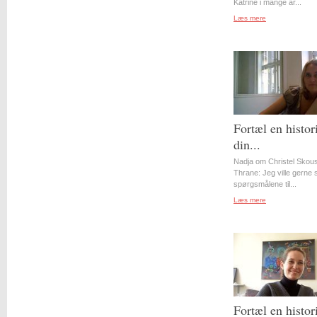
Katrine i mange år...
Læs mere
Fortæl en histor
din...
Nadja om Christel Skou
Thrane: Jeg ville gerne st
spørgsmålene til...
Læs mere
Fortæl en histor