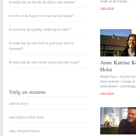
hvordan har du det når du afgiver din stemme?
nogle af de mange...
Læs mere
hvorfor er du bange for at tale om det banale?
hvornår har du egentlig tænkt dig at rykke?
hvornår har du sidst haft en god snak med en
fremmed?
Anne Katrine K
hvornår har du sidst tænkt nogen bør gøre noget?
Holst
Nadja Pass: Jeg har ke
Anne Katrine i mange år
efterhånden. Oprindeligt.
Vælg en stemme
Læs mere
andreas lloyd
anne katrine kehler holst
anne storgaard larsen