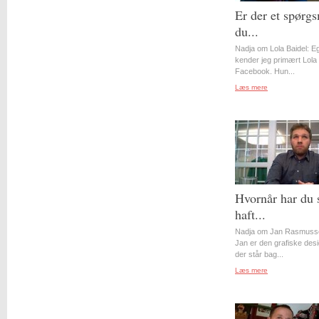
Er der et spørgs
du...
Nadja om Lola Baidel: Eg
kender jeg primært Lola 
Facebook. Hun...
Læs mere
Hvornår har du 
haft...
Nadja om Jan Rasmuss
Jan er den grafiske desi
der står bag...
Læs mere