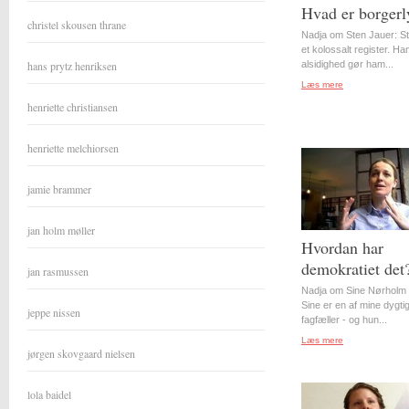
Hvad er borgerl
christel skousen thrane
Nadja om Sten Jauer: S
et kolossalt register. Ha
hans prytz henriksen
alsidighed gør ham...
Læs mere
henriette christiansen
henriette melchiorsen
jamie brammer
jan holm møller
Hvordan har
demokratiet det
jan rasmussen
Nadja om Sine Nørholm 
Sine er en af mine dygti
jeppe nissen
fagfæller - og hun...
Læs mere
jørgen skovgaard nielsen
lola baidel