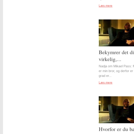
Læs mere
Bekymrer det d
virkelig,...
Nadja om Mikael Pass: 
er min bror, og derfor er 
grad er...
Læs mere
Hvorfor er du b