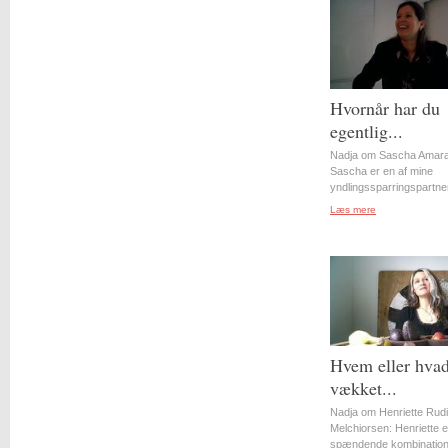
Hvornår har du
egentlig...
Nadja om Sascha Amara
Sascha er en af mine
yndlingssparringspartner
Læs mere
Hvem eller hvad
vækket...
Nadja om Henriette Rudi
Melchiorsen: Henriette e
spændende kombination 