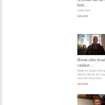
haft...
Nadja Pass
Læs mere
Hvem eller hvad
vækket...
Nadja om Jørgen Skovg
Nielsen: Min far har i s
natur har været med...
Læs mere