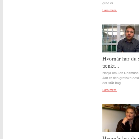
grad er...
Læs mere
Hvornår har du 
tænkt...
Nadja om Jan Rasmuss
Jan er den grafiske desi
der står bag...
Læs mere
Hvornår har du 