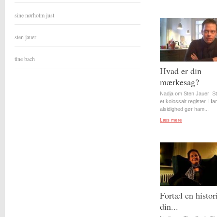
sine nørholm just
sten jauer
tine bach
Hvad er din
mærkesag?
Nadja om Sten Jauer: S
et kolossalt register. Ha
alsidighed gør ham...
Læs mere
Fortæl en histor
din...