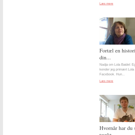
Læs mere
Fortæl en histor
din...
Nadja om Lola Baidel: Eg
kender jeg primært Lola 
Facebook. Hun...
Læs mere
Hvornår har du 
tænkt...