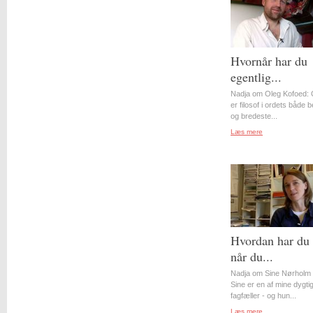
Hvornår har du
egentlig...
Nadja om Oleg Kofoed: 
er filosof i ordets både 
og bredeste...
Læs mere
Hvordan har du 
når du...
Nadja om Sine Nørholm 
Sine er en af mine dygti
fagfæller - og hun...
Læs mere