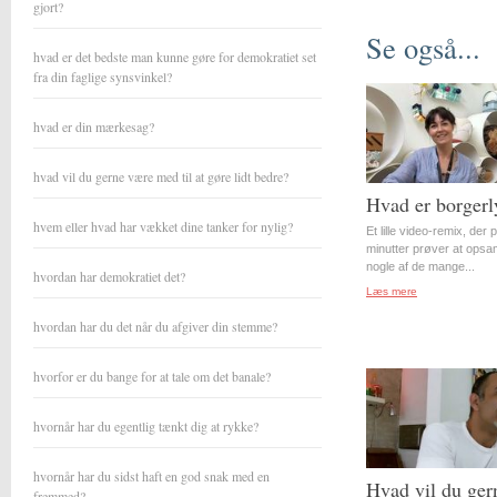
gjort?
Se også...
hvad er det bedste man kunne gøre for demokratiet set
fra din faglige synsvinkel?
hvad er din mærkesag?
hvad vil du gerne være med til at gøre lidt bedre?
Hvad er borgerl
hvem eller hvad har vækket dine tanker for nylig?
Et lille video-remix, der 
minutter prøver at opsa
nogle af de mange...
hvordan har demokratiet det?
Læs mere
hvordan har du det når du afgiver din stemme?
hvorfor er du bange for at tale om det banale?
hvornår har du egentlig tænkt dig at rykke?
hvornår har du sidst haft en god snak med en
Hvad vil du ger
fremmed?