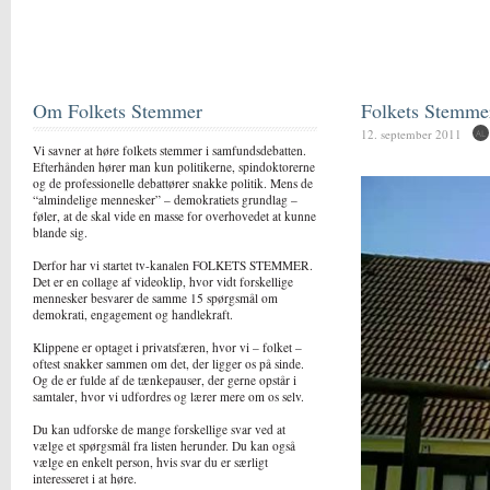
Om Folkets Stemmer
Folkets Stemme
12. september 2011
Vi savner at høre folkets stemmer i samfundsdebatten.
Efterhånden hører man kun politikerne, spindoktorerne
og de professionelle debattører snakke politik. Mens de
“almindelige mennesker” – demokratiets grundlag –
føler, at de skal vide en masse for overhovedet at kunne
blande sig.
Derfor har vi startet tv-kanalen FOLKETS STEMMER.
Det er en collage af videoklip, hvor vidt forskellige
mennesker besvarer de samme 15 spørgsmål om
demokrati, engagement og handlekraft.
Klippene er optaget i privatsfæren, hvor vi – folket –
oftest snakker sammen om det, der ligger os på sinde.
Og de er fulde af de tænkepauser, der gerne opstår i
samtaler, hvor vi udfordres og lærer mere om os selv.
Du kan udforske de mange forskellige svar ved at
vælge et spørgsmål fra listen herunder. Du kan også
vælge en enkelt person, hvis svar du er særligt
interesseret i at høre.