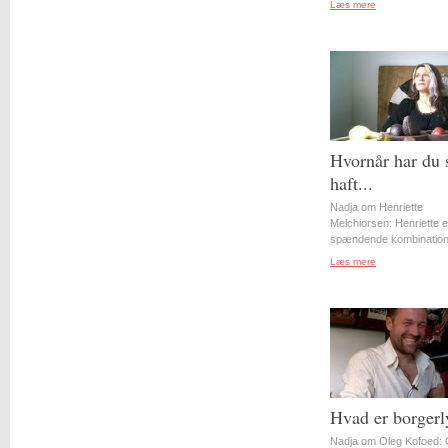
Læs mere
Hvornår har du 
haft...
Nadja om Henriette
Melchiorsen: Henriette e
spændende kombination 
Læs mere
Hvad er borgerl
Nadja om Oleg Kofoed: 