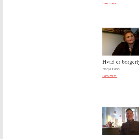
Læs mere
Hvad er borgerl
Nadja Pass
Læs mere