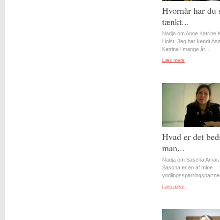
Hvornår har du 
tænkt...
Nadja om Anne Katrine 
Holst: Jeg har kendt An
Katrine i mange år...
Læs mere
Hvad er det bed
man...
Nadja om Sascha Amara
Sascha er en af mine
yndlingssparringspartner
Læs mere