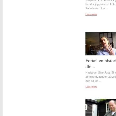
Nadja om Lola Baidel: Eg
kender jeg primært Lola 
Facebook. Hun...
Læs mere
Fortæl en histor
din...
Nadja om Sine Just: Sin
af mine dygtigste fagfæll
hun og jeg...
Læs mere