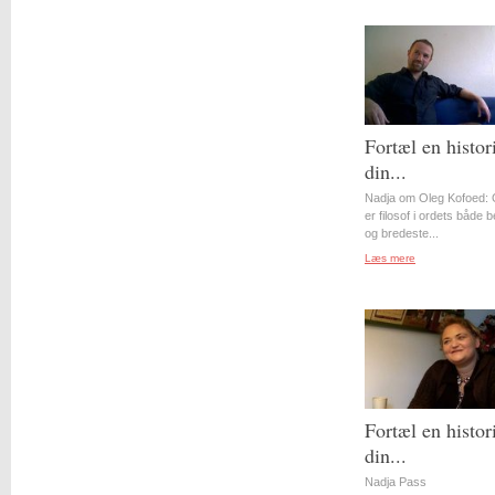
Fortæl en histor
din...
Nadja om Oleg Kofoed: 
er filosof i ordets både 
og bredeste...
Læs mere
Fortæl en histor
din...
Nadja Pass