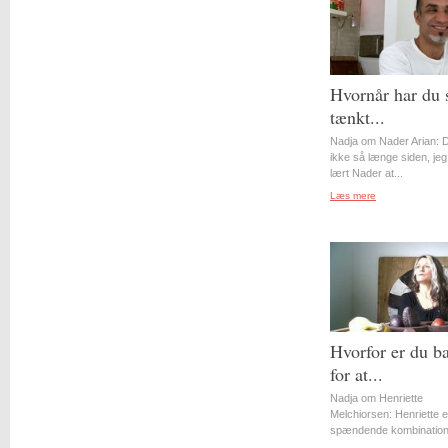
Hvornår har du 
tænkt...
Nadja om Nader Arian: D
ikke så længe siden, jeg
lært Nader at...
Læs mere
Hvorfor er du b
for at...
Nadja om Henriette
Melchiorsen: Henriette e
spændende kombination 