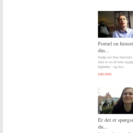
Fortæl en histor
din...
Nadja om Sine Nørholm 
Sine er en af mine dygti
fagfæller - og hun...
Læs mere
Er det et spørgs
du...