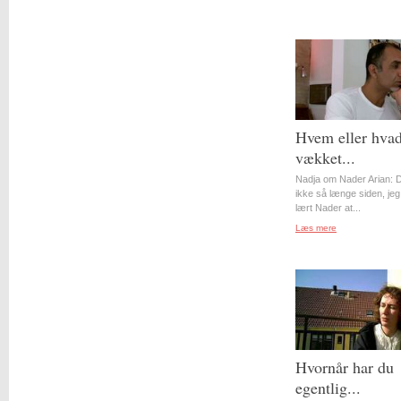
Hvem eller hvad
vækket...
Nadja om Nader Arian: D
ikke så længe siden, jeg
lært Nader at...
Læs mere
Hvornår har du
egentlig...