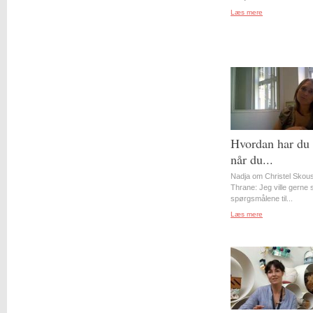
Læs mere
Hvordan har du 
når du...
Nadja om Christel Skou
Thrane: Jeg ville gerne st
spørgsmålene til...
Læs mere