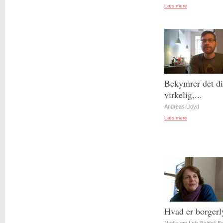
Læs mere
Bekymrer det d
virkelig,...
Andreas Lloyd
Læs mere
Hvad er borgerl