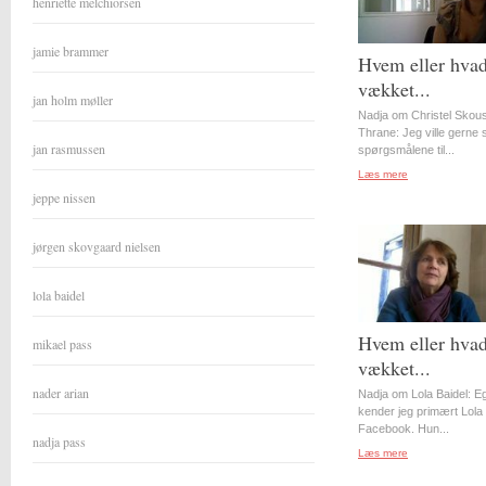
henriette melchiorsen
jamie brammer
Hvem eller hvad
vækket...
jan holm møller
Nadja om Christel Skou
Thrane: Jeg ville gerne st
jan rasmussen
spørgsmålene til...
Læs mere
jeppe nissen
jørgen skovgaard nielsen
lola baidel
Hvem eller hvad
mikael pass
vækket...
nader arian
Nadja om Lola Baidel: Eg
kender jeg primært Lola 
Facebook. Hun...
nadja pass
Læs mere