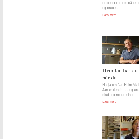
er filosof i ordets både 
og bredeste...
Læs mere
Hvordan har du 
når du...
Nadja om Jan Holm Møll
Jan er den første og en
chef, jeg nogen sinde...
Læs mere