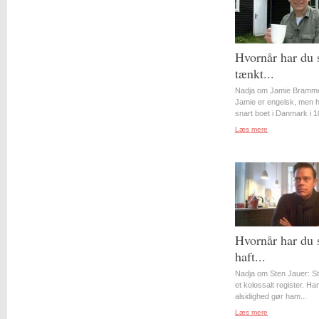
Hvornår har du 
tænkt...
Nadja om Jamie Bramme
Jamie er engelsk, men 
snart boet i Danmark i 10
Læs mere
Hvornår har du 
haft...
Nadja om Sten Jauer: S
et kolossalt register. Ha
alsidighed gør ham...
Læs mere