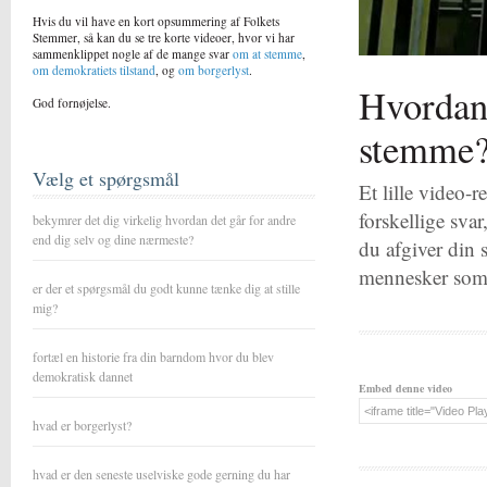
Hvis du vil have en kort opsummering af Folkets
Stemmer, så kan du se tre korte videoer, hvor vi har
sammenklippet nogle af de mange svar
om at stemme
,
om demokratiets tilstand
, og
om borgerlyst
.
Hvordan 
God fornøjelse.
stemme
Vælg et spørgsmål
Et lille video-
forskellige sva
bekymrer det dig virkelig hvordan det går for andre
end dig selv og dine nærmeste?
du afgiver din 
mennesker som 
er der et spørgsmål du godt kunne tænke dig at stille
mig?
fortæl en historie fra din barndom hvor du blev
demokratisk dannet
Embed denne video
hvad er borgerlyst?
hvad er den seneste uselviske gode gerning du har