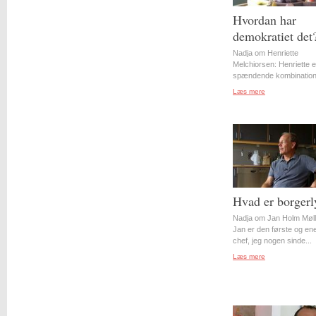
Hvordan har
demokratiet det
Nadja om Henriette
Melchiorsen: Henriette e
spændende kombination 
Læs mere
Hvad er borgerl
Nadja om Jan Holm Møll
Jan er den første og en
chef, jeg nogen sinde...
Læs mere