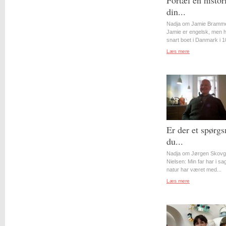
Fortæl en histor
din...
Nadja om Jamie Bramme
Jamie er engelsk, men 
snart boet i Danmark i 10
Læs mere
Er der et spørgs
du...
Nadja om Jørgen Skovg
Nielsen: Min far har i s
natur har været med...
Læs mere