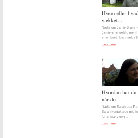
Hvem eller hvad
vækket...
Nadja om Jamie Bramme
Jamie er engelsk, men 
snart boet i Danmark i 10
Læs mere
Hvordan har du 
når du...
Nadja om Sarah Lea Rø
Sarah kontaktede mig for
for at interviewe...
Læs mere