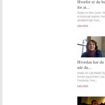
Hvorfor er du b
for at...
Nadja om Sten Jauer: S
et kolossalt register. Ha
alsidighed gør ham...
Læs mere
Hvordan har du 
når du...
Nadja om Lola Baidel: Eg
kender jeg primært Lola 
Facebook. Hun...
Læs mere