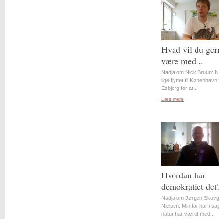
Hvad vil du ger
være med...
Nadja om Nick Bruun: N
lige flyttet til København 
Esbjerg for at...
Læs mere
Hvordan har
demokratiet det
Nadja om Jørgen Skovg
Nielsen: Min far har i s
natur har været med...