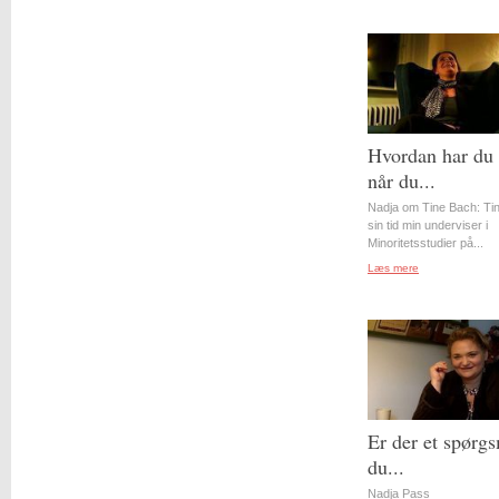
Hvordan har du 
når du...
Nadja om Tine Bach: Tin
sin tid min underviser i
Minoritetsstudier på...
Læs mere
Er der et spørgs
du...
Nadja Pass