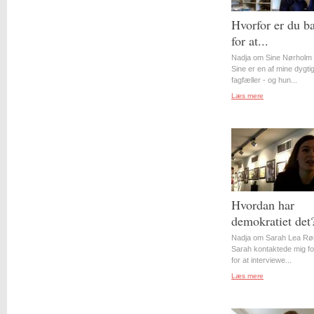
Hvorfor er du b
for at...
Nadja om Sine Nørholm 
Sine er en af mine dygti
fagfæller - og hun...
Læs mere
Hvordan har
demokratiet det
Nadja om Sarah Lea Rø
Sarah kontaktede mig for
for at interviewe...
Læs mere