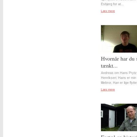
Esbjerg for at...
Læs mere
Hvornår har du 
tænkt...
Andreas om Hans Prytz
Henriksen: Hans er min
lillebror. Han er lige flyttet
Læs mere