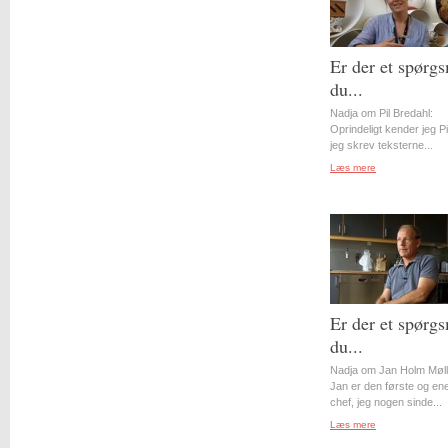
Er der et spørgs
du...
Nadja om Pil Bredahl:
Oprindeligt kender jeg Pil
jeg skrev teksterne...
Læs mere
Er der et spørgs
du...
Nadja om Jan Holm Møll
Jan er den første og en
chef, jeg nogen sinde...
Læs mere