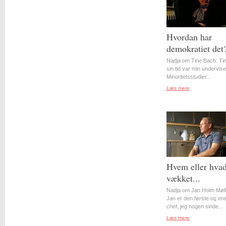
Hvordan har
demokratiet det
Nadja om Tine Bach: Tin
sin tid var min underviser
Minoritetsstudier...
Læs mere
Hvem eller hvad
vækket...
Nadja om Jan Holm Møll
Jan er den første og en
chef, jeg nogen sinde...
Læs mere