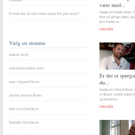
være med...
Nadja om Nader Arian: D
hvornår har du sidst tænkt nogen bør gøre noget?
ikke så længe siden, jeg
lært Nader at...
Læs mere
Vælg en stemme
andreas lloyd
anne katrine kehler holst
Er der et spørgs
du...
anne storgaard larsen
Nadja om Oleg Kofoed: 
christel skousen thrane
er filosof i ordets både 
og bredeste...
Læs mere
hans prytz henriksen
henriette christiansen