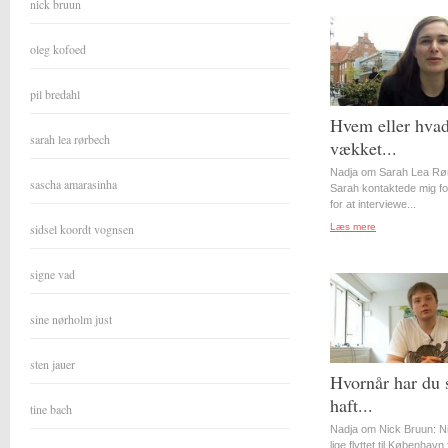
nick bruun
oleg kofoed
pil bredahl
Hvem eller hvad
sarah lea rørbech
vækket...
Nadja om Sarah Lea Rø
sascha amarasinha
Sarah kontaktede mig for
for at interviewe...
sidsel koordt vognsen
Læs mere
signe vad
sine nørholm just
sten jauer
Hvornår har du 
haft...
tine bach
Nadja om Nick Bruun: N
lige flyttet til København 