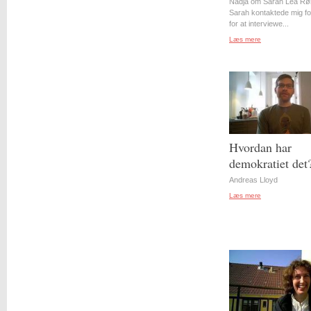
Nadja om Sarah Lea Rø
Sarah kontaktede mig for
for at interviewe...
Læs mere
Hvordan har
demokratiet det
Andreas Lloyd
Læs mere