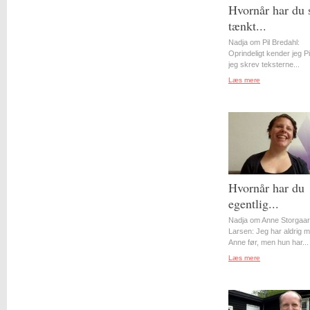
Hvornår har du 
tænkt...
Nadja om Pil Bredahl:
Oprindeligt kender jeg Pil
jeg skrev teksterne...
Læs mere
Hvornår har du
egentlig...
Nadja om Anne Storgaa
Larsen: Jeg har aldrig 
Anne før, men hun har...
Læs mere