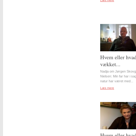
Læs mere
Hvem eller hvad
vækket...
Nadja om Jørgen Skovg
Nielsen: Min far har i s
natur har været med...
Læs mere
Hvem eller hvad