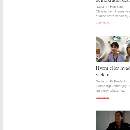
Nadja om Henriette
Christiansen: Henriette 
af mine nære veninder, j
Læs mere
Hvem eller hvad
vækket...
Nadja om Pil Bredahl:
Oprindeligt kender jeg Pil
jeg skrev teksterne...
Læs mere