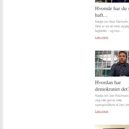
Hvornår har du 
haft...
Nadja om Sine Nørholm 
Sine er en af mine dygti
fagfæller - og hun...
Læs mere
Hvordan har
demokratiet det
Nadja om Jan Rasmuss
Jeg ville gerne stille
spørgsmålene til Jan, for
Læs mere