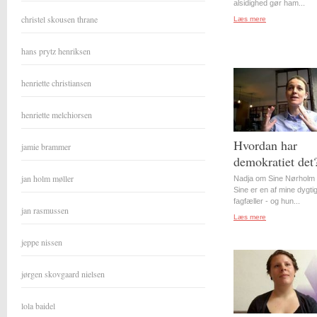
alsidighed gør ham...
christel skousen thrane
Læs mere
hans prytz henriksen
henriette christiansen
henriette melchiorsen
Hvordan har
jamie brammer
demokratiet det
jan holm møller
Nadja om Sine Nørholm 
Sine er en af mine dygti
fagfæller - og hun...
jan rasmussen
Læs mere
jeppe nissen
jørgen skovgaard nielsen
lola baidel