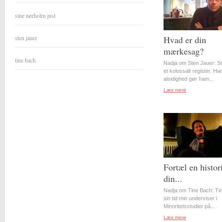
sine nørholm just
sten jauer
Hvad er din
mærkesag?
tine bach
Nadja om Sten Jauer: S
et kolossalt register. Ha
alsidighed gør ham...
Læs mere
Fortæl en histor
din...
Nadja om Tine Bach: Tin
sin tid min underviser i
Minoritetsstudier på...
Læs mere