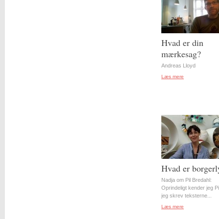
Hvad er din
mærkesag?
Andreas Lloyd
Læs mere
Hvad er borgerl
Nadja om Pil Bredahl:
Oprindeligt kender jeg Pil
jeg skrev teksterne...
Læs mere