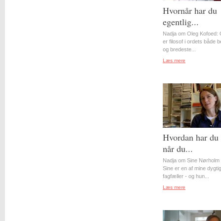
Hvornår har du
egentlig...
Nadja om Oleg Kofoed: 
er filosof i ordets både 
og bredeste...
Læs mere
Hvordan har du 
når du...
Nadja om Sine Nørholm 
Sine er en af mine dygti
fagfæller - og hun...
Læs mere