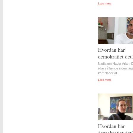
Læs mere
Hvordan har
demokratiet det
Nadja om Nader Arian: D
ikke så længe siden, jeg
lært Nader at...
Læs mere
Hvordan har
demokratiet det