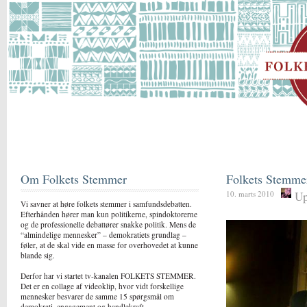
Om Folkets Stemmer
Folkets Stemme
Up
10. marts 2010
Vi savner at høre folkets stemmer i samfundsdebatten.
Efterhånden hører man kun politikerne, spindoktorerne
og de professionelle debattører snakke politik. Mens de
“almindelige mennesker” – demokratiets grundlag –
føler, at de skal vide en masse for overhovedet at kunne
blande sig.
Derfor har vi startet tv-kanalen FOLKETS STEMMER.
Det er en collage af videoklip, hvor vidt forskellige
mennesker besvarer de samme 15 spørgsmål om
demokrati, engagement og handlekraft.