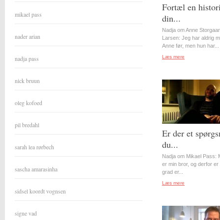
Fortæl en histor
mikael pass
din...
Nadja om Anne Storgaa
nader arian
Larsen: Jeg har aldrig 
Anne før, men hun har...
Læs mere
nadja pass
nick bruun
oleg kofoed
pil bredahl
Er der et spørgs
du...
sarah lea rørbech
Nadja om Mikael Pass: 
er min bror, og derfor er 
sascha amarasinha
grad er...
Læs mere
sidsel koordt vognsen
signe vad