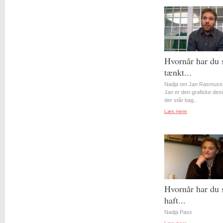
Hvornår har du 
tænkt...
Nadja om Jan Rasmuss
Jan er den grafiske desi
der står bag...
Læs mere
Hvornår har du 
haft...
Nadja Pass