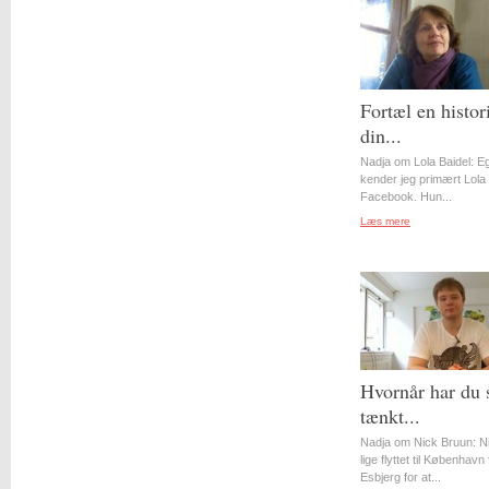
Fortæl en histor
din...
Nadja om Lola Baidel: Eg
kender jeg primært Lola 
Facebook. Hun...
Læs mere
Hvornår har du 
tænkt...
Nadja om Nick Bruun: N
lige flyttet til København 
Esbjerg for at...