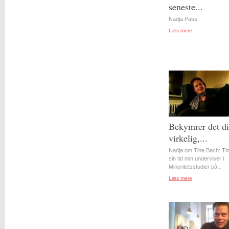
seneste...
Nadja Pass
Læs mere
Bekymrer det d
virkelig,...
Nadja om Tine Bach: Tin
sin tid min underviser i
Minoritetsstudier på...
Læs mere