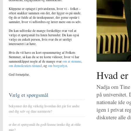
Klippene er optaget i privatsfæren, hvor vi – folket –
oftest snakker sammen om det, der ligger os på sinde.
Og de er fulde af de tænkepauser, der gerne opstår i
samtaler, hvor vi udfordres og lærer mere om os selv.
Du kan udforske de mange forskellige svar ved at
vælge et spørgsmål fra listen herunder. Du kan også
vælge en enkelt person, hvis svar du er særligt
interesseret i at høre.
Hvis du vil have en kort opsummering af Folkets
Stemmer, så kan du se tre korte videoer, hvor vi har
sammenklippet nogle af de mange svar
om at stemme
,
om demokratiets tilstand
, og
om borgerlyst
.
Hvad er 
God fornøjelse.
Nadja om Tine B
på universitet.
Vælg et spørgsmål
nationale ide og
bekymrer det dig virkelig hvordan det går for andre
igen i privat re
end dig selv og dine nærmeste?
diskutere alle 
er der et spørgsmål du godt kunne tænke dig at stille
mig?