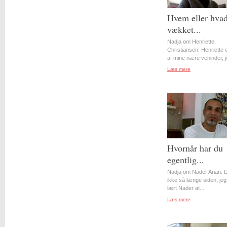
Hvem eller hvad
vækket...
Nadja om Henriette
Christiansen: Henriette 
af mine nære veninder, j
Læs mere
Hvornår har du
egentlig...
Nadja om Nader Arian: D
ikke så længe siden, jeg
lært Nader at...
Læs mere