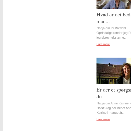
Hvad er det bed
man...
Nadja om Pil Bredahl:
Oprindeligt kender jeg Pil
jeg skrev teksterne...
Læs mere
Er der et spørgs
du...
Nadja om Anne Katrine 
Holst: Jeg har kendt An
Katrine i mange år...
Læs mere