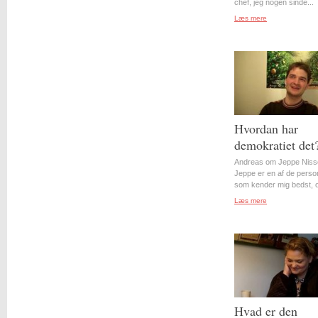
chef, jeg nogen sinde...
Læs mere
Hvordan har
demokratiet det
Andreas om Jeppe Niss
Jeppe er en af de perso
som kender mig bedst, o
Læs mere
Hvad er den