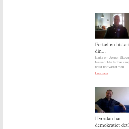
Fortæl en histor
din...
Nadja om Jørgen Skovg
Nielsen: Min far har i s
natur har været med...
Læs mere
Hvordan har
demokratiet det