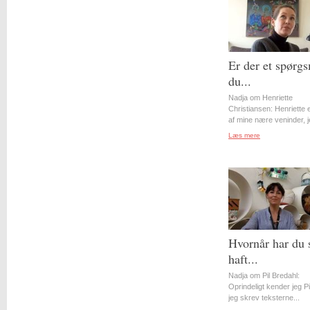
Er der et spørgs
du...
Nadja om Henriette
Christiansen: Henriette 
af mine nære veninder, j
Læs mere
Hvornår har du 
haft...
Nadja om Pil Bredahl:
Oprindeligt kender jeg Pil
jeg skrev teksterne...