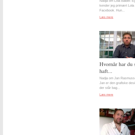
Nadja om Lola Baidel: Eg
kender jeg primært Lola 
Facebook. Hun...
Læs mere
Hvornår har du 
haft...
Nadja om Jan Rasmuss
Jan er den grafiske desi
der står bag...
Læs mere