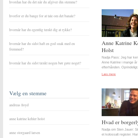
hvordan har du det når du afgiver din stemme?
hvorfor er du bange for at tale om det banale?
hvornår har du egentlig tænkt dig at rykke?
Anne Katrine K
hvornår har du sidst haft en god snak med en
Holst
fremmed?
Nadja Pass: Jeg har ke
hvornår har du sidst tænkt nogen bør gøre noget?
Anne Katrine i mange år
efterhånden. Oprindeligt.
Læs mere
Vælg en stemme
andreas lloyd
anne katrine kehler holst
Hvad er borgerl
Nadja om Sten Jauer: S
anne storgaard larsen
et kolossalt register. Ha