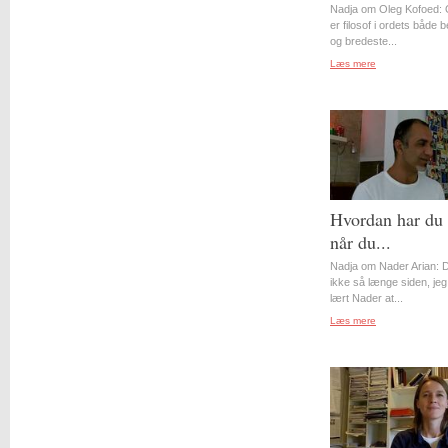
Nadja om Oleg Kofoed: 
er filosof i ordets både 
og bredeste...
Læs mere
Hvordan har du 
når du...
Nadja om Nader Arian: D
ikke så længe siden, jeg
lært Nader at...
Læs mere