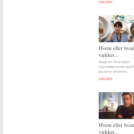
Læs mere
Hvem eller hvad
vækket...
Nadja om Pil Bredahl:
Oprindeligt kender jeg Pil
jeg skrev teksterne...
Læs mere
Hvem eller hvad
vækket...