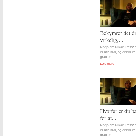
Bekymrer det d
virkelig,...
Nadja om Mikael Pass: 
er min bror, og derfor er 
grad er...
Læs mere
Hvorfor er du b
for at...
Nadja om Mikael Pass: 
er min bror, og derfor er 
grad er...