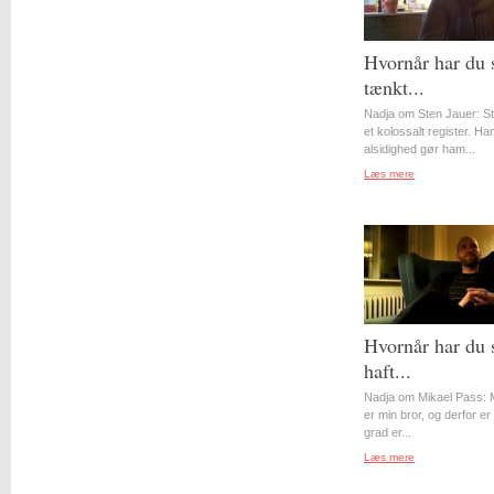
Hvornår har du 
tænkt...
Nadja om Sten Jauer: S
et kolossalt register. Ha
alsidighed gør ham...
Læs mere
Hvornår har du 
haft...
Nadja om Mikael Pass: 
er min bror, og derfor er 
grad er...
Læs mere