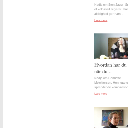
Nadja om Sten Jauer: S
et kolossalt register. Ha
alsidighed gør ham...
Læs mere
Hvordan har du 
når du...
Nadja om Henriette
Melchiorsen: Henriette e
spændende kombination 
Læs mere