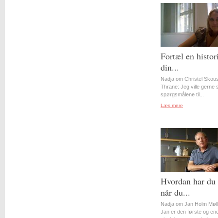
Fortæl en histor
din...
Nadja om Christel Skou
Thrane: Jeg ville gerne st
spørgsmålene til...
Læs mere
Hvordan har du 
når du...
Nadja om Jan Holm Møll
Jan er den første og en