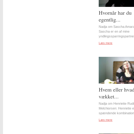
Hvornår har du
egentlig...
Nadja om Sascha Amara
Sascha er en af mine
yndlingssparringspartner
Læs mere
Hvem eller hvad
vækket...
Nadja om Henriette Rudi
Melchiorsen: Henriette e
spændende kombination 
Læs mere