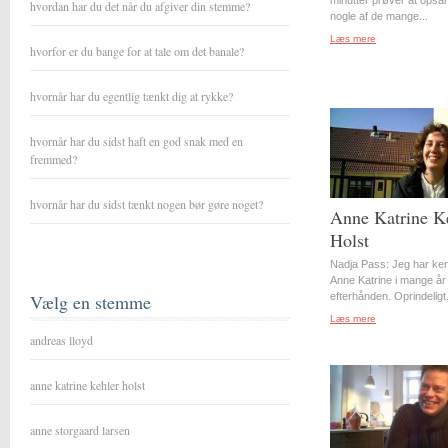
minutter prøver at opsa
hvordan har du det når du afgiver din stemme?
nogle af de mange...
Læs mere
hvorfor er du bange for at tale om det banale?
hvornår har du egentlig tænkt dig at rykke?
hvornår har du sidst haft en god snak med en
fremmed?
hvornår har du sidst tænkt nogen bør gøre noget?
Anne Katrine K
Holst
Nadja Pass: Jeg har ke
Anne Katrine i mange år
Vælg en stemme
efterhånden. Oprindeligt.
Læs mere
andreas lloyd
anne katrine kehler holst
anne storgaard larsen