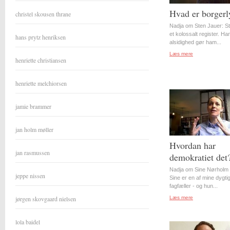
Hvad er borgerl
christel skousen thrane
Nadja om Sten Jauer: S
et kolossalt register. Ha
hans prytz henriksen
alsidighed gør ham...
Læs mere
henriette christiansen
henriette melchiorsen
jamie brammer
jan holm møller
Hvordan har
jan rasmussen
demokratiet det
Nadja om Sine Nørholm 
jeppe nissen
Sine er en af mine dygti
fagfæller - og hun...
jørgen skovgaard nielsen
Læs mere
lola baidel