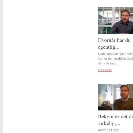
Hvornår har du
egentlig...
Nadja om Jan Rasmuss
Jan er den grafiske desi
der står bag...
Læs mere
Bekymrer det d
virkelig,...
Andreas Lloyd