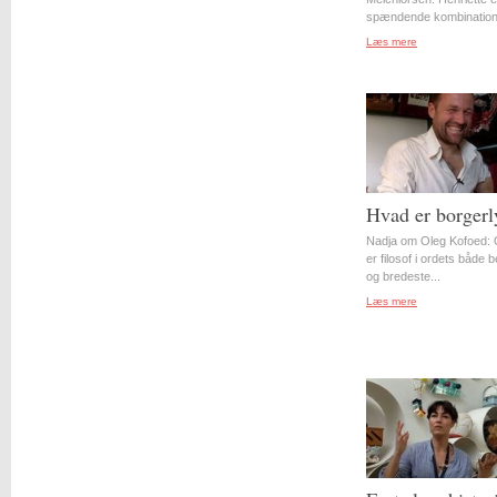
spændende kombination 
Læs mere
Hvad er borgerl
Nadja om Oleg Kofoed: 
er filosof i ordets både 
og bredeste...
Læs mere