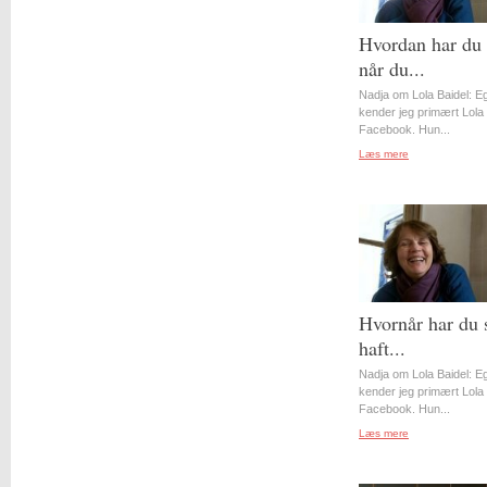
Hvordan har du 
når du...
Nadja om Lola Baidel: Eg
kender jeg primært Lola 
Facebook. Hun...
Læs mere
Hvornår har du 
haft...
Nadja om Lola Baidel: Eg
kender jeg primært Lola 
Facebook. Hun...
Læs mere