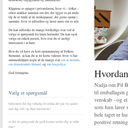
Klippene er optaget i privatsfæren, hvor vi – folket –
oftest snakker sammen om det, der ligger os på sinde.
Og de er fulde af de tænkepauser, der gerne opstår i
samtaler, hvor vi udfordres og lærer mere om os selv.
Du kan udforske de mange forskellige svar ved at
vælge et spørgsmål fra listen herunder. Du kan også
vælge en enkelt person, hvis svar du er særligt
interesseret i at høre.
Hvis du vil have en kort opsummering af Folkets
Stemmer, så kan du se tre korte videoer, hvor vi har
sammenklippet nogle af de mange svar
om at stemme
,
om demokratiets tilstand
, og
om borgerlyst
.
Hvordan 
God fornøjelse.
Nadja om Pil Br
til emballagen 
Vælg et spørgsmål
venskab - og e
bekymrer det dig virkelig hvordan det går for andre
som hun laver s
end dig selv og dine nærmeste?
hele taget er h
positive retnin
er der et spørgsmål du godt kunne tænke dig at stille
mig?