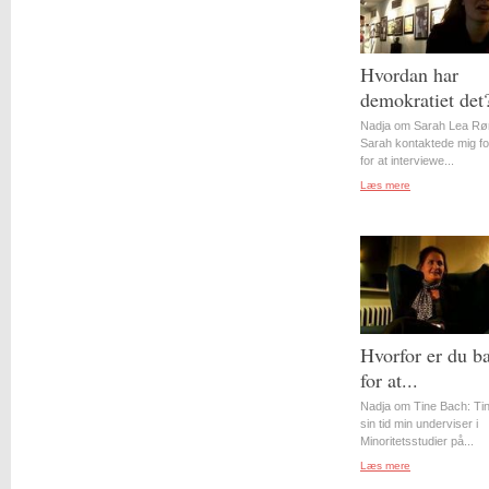
Hvordan har
demokratiet det
Nadja om Sarah Lea Rø
Sarah kontaktede mig for
for at interviewe...
Læs mere
Hvorfor er du b
for at...
Nadja om Tine Bach: Tin
sin tid min underviser i
Minoritetsstudier på...
Læs mere