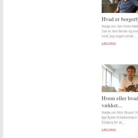
Hvad er borgerl
Nadja om Jan Holm Møll
Jan er den første og en
chef, jeg nogen sinde...
Læs mere
Hvem eller hvad
vækket...
Nadja om Nick Bruun: N
lige flyttet til København 
Esbjerg for at...
Læs mere