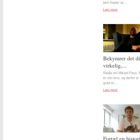
lært Nader at...
Læs mere
Bekymrer det d
virkelig,...
Nadja om Mikael Pass: 
er min bror, og derfor er 
grad er...
Læs mere
Fortæl en histor