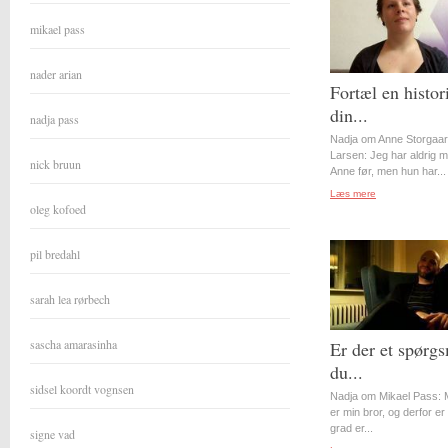
mikael pass
nader arian
Fortæl en histor
din...
nadja pass
Nadja om Anne Storgaa
Larsen: Jeg har aldrig 
nick bruun
Anne før, men hun har...
Læs mere
oleg kofoed
pil bredahl
sarah lea rørbech
sascha amarasinha
Er der et spørgs
du...
sidsel koordt vognsen
Nadja om Mikael Pass: 
er min bror, og derfor er 
grad er...
signe vad