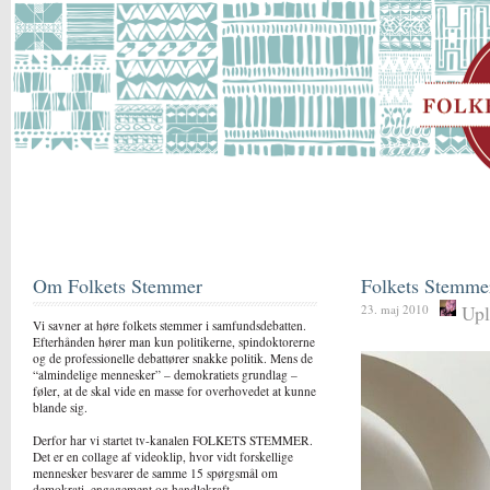
Om Folkets Stemmer
Folkets Stemme
Upl
23. maj 2010
Vi savner at høre folkets stemmer i samfundsdebatten.
Efterhånden hører man kun politikerne, spindoktorerne
og de professionelle debattører snakke politik. Mens de
“almindelige mennesker” – demokratiets grundlag –
føler, at de skal vide en masse for overhovedet at kunne
blande sig.
Derfor har vi startet tv-kanalen FOLKETS STEMMER.
Det er en collage af videoklip, hvor vidt forskellige
mennesker besvarer de samme 15 spørgsmål om
demokrati, engagement og handlekraft.