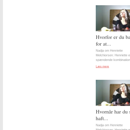
Hvorfor er du b
for at...
Nadja om Henriette
Melchiorsen: Henriette e
spændende kombination 
Læs mere
Hvornår har du 
haft...
Nadja om Henriette
Melchiorsen: Henriette e