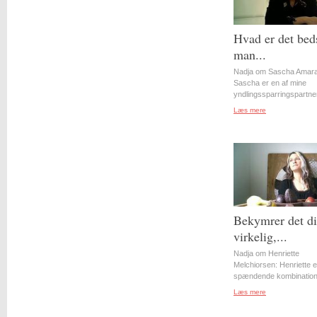
Hvad er det bed
man...
Nadja om Sascha Amara
Sascha er en af mine
yndlingssparringspartner
Læs mere
Bekymrer det d
virkelig,...
Nadja om Henriette
Melchiorsen: Henriette e
spændende kombination 
Læs mere