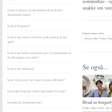
sommerhus - og
snakke om verd
fortæl en historie fra din barndom hvor du blev
demokratisk dannet
hvad er borgerlyst?
Embed denne video
hvad er den seneste uselviske gode gerning du har
gjort?
hvad er det bedste man kunne gøre for demokratiet set
fra din faglige synsvinkel?
Se også...
hvad er din mærkesag?
hvad vil du gerne være med til at gøre lidt bedre?
hvem eller hvad har vækket dine tanker for nylig?
Hvad er borgerl
hvordan har demokratiet det?
Et lille video-remix, der 