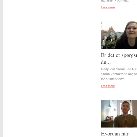
fagfæller - og hun...
Læs mere
Er det et spørgs
du...
Nadja om Sarah Lea Rø
Sarah kontaktede mig for
for at interviewe...
Læs mere
Hvordan har