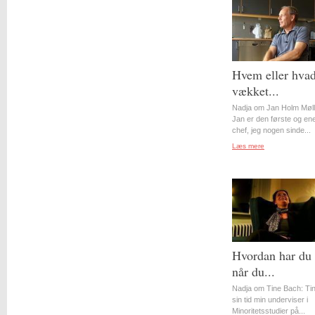
Hvem eller hvad
vækket...
Nadja om Jan Holm Møll
Jan er den første og en
chef, jeg nogen sinde...
Læs mere
Hvordan har du 
når du...
Nadja om Tine Bach: Tin
sin tid min underviser i
Minoritetsstudier på...