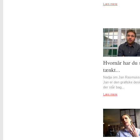
Læs mere
Hvornår har du 
tænkt...
Nadja om Jan Rasmuss
Jan er den grafiske desi
der står bag...
Læs mere