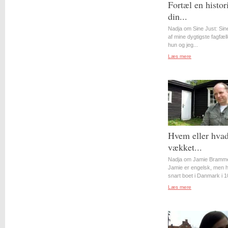
Fortæl en histor
din...
Nadja om Sine Just: Sin
af mine dygtigste fagfæll
hun og jeg...
Læs mere
Hvem eller hvad
vækket...
Nadja om Jamie Bramme
Jamie er engelsk, men 
snart boet i Danmark i 10
Læs mere