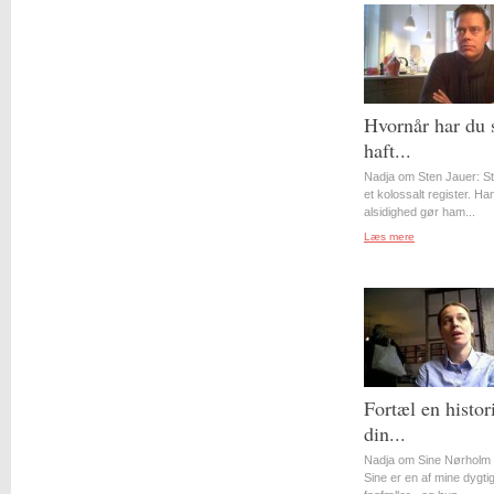
Hvornår har du 
haft...
Nadja om Sten Jauer: S
et kolossalt register. Ha
alsidighed gør ham...
Læs mere
Fortæl en histor
din...
Nadja om Sine Nørholm 
Sine er en af mine dygti