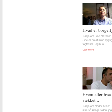
Hvad er borgerl
Nadja om Sine Nørholm 
Sine er en af mine dygti
fagfæller - og hun...
Læs mere
Hvem eller hvad
vækket...
Nadja om Nader Arian: D
ikke så længe siden, jeg