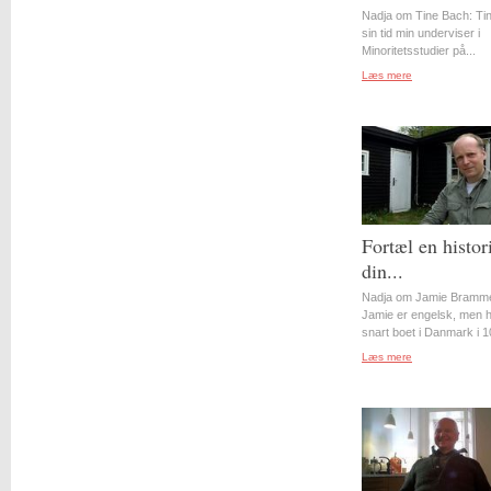
Nadja om Tine Bach: Tin
sin tid min underviser i
Minoritetsstudier på...
Læs mere
Fortæl en histor
din...
Nadja om Jamie Bramme
Jamie er engelsk, men 
snart boet i Danmark i 10
Læs mere