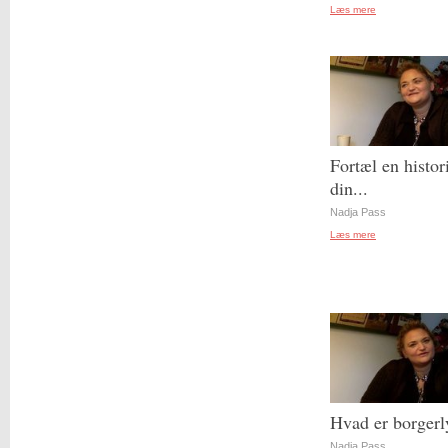
Læs mere
Fortæl en histor
din...
Nadja Pass
Læs mere
Hvad er borgerl
Nadja Pass