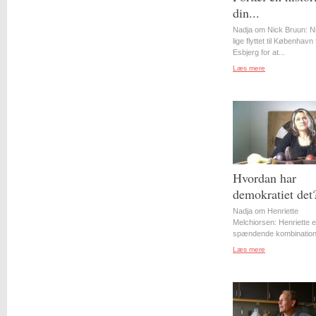
din...
Nadja om Nick Bruun: N
lige flyttet til København 
Esbjerg for at...
Læs mere
Hvordan har
demokratiet det
Nadja om Henriette
Melchiorsen: Henriette e
spændende kombination 
Læs mere