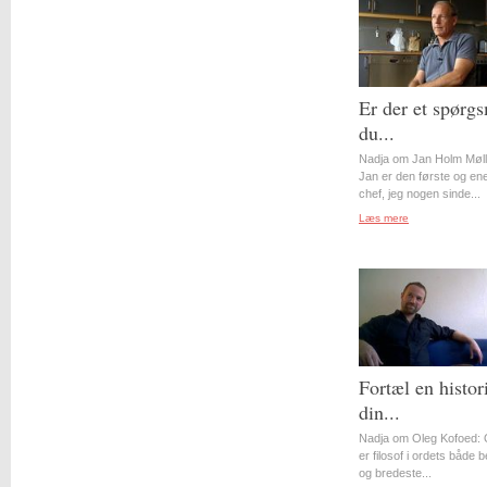
Er der et spørgs
du...
Nadja om Jan Holm Møll
Jan er den første og en
chef, jeg nogen sinde...
Læs mere
Fortæl en histor
din...
Nadja om Oleg Kofoed: 
er filosof i ordets både 
og bredeste...