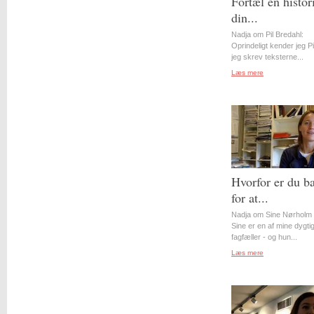
Fortæl en histor
din...
Nadja om Pil Bredahl:
Oprindeligt kender jeg Pil
jeg skrev teksterne...
Læs mere
Hvorfor er du b
for at...
Nadja om Sine Nørholm 
Sine er en af mine dygti
fagfæller - og hun...
Læs mere