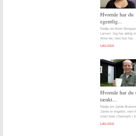
Hvornår har du
egentlig...
Nadja om Anne Storgaa
Larsen: Jeg har aldrig 
Anne før, men hun har...
Læs mere
Hvornår har du 
tænkt...
Nadja om Jamie Bramme
Jamie er engelsk, men 
snart boet i Danmark i 10
Læs mere