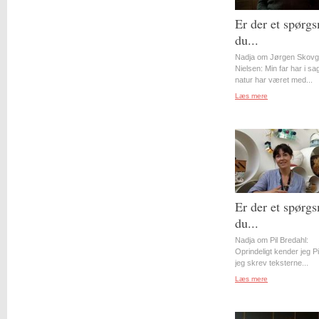
Er der et spørgs
du...
Nadja om Jørgen Skovg
Nielsen: Min far har i s
natur har været med...
Læs mere
Er der et spørgs
du...
Nadja om Pil Bredahl:
Oprindeligt kender jeg Pil
jeg skrev teksterne...
Læs mere