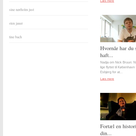
Læs mere
sine nørholm just
sten jauer
tine bach
Hvornår har du 
haft...
Nadja om Nick Bruun: N
lige flyttet til København 
Esbjerg for at...
Læs mere
Fortæl en histor
din...