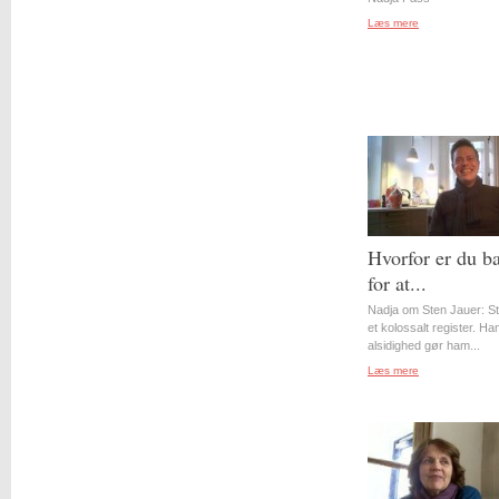
Læs mere
Hvorfor er du b
for at...
Nadja om Sten Jauer: S
et kolossalt register. Ha
alsidighed gør ham...
Læs mere