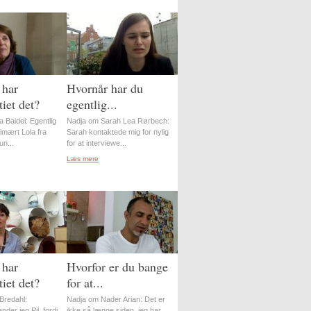
 har
Hvornår har du
iet det?
egentlig...
 Baidel: Egentlig
Nadja om Sarah Lea Rørbech:
imært Lola fra
Sarah kontaktede mig for nylig
n...
for at interviewe...
Læs mere
 har
Hvorfor er du bange
iet det?
for at...
Bredahl:
Nadja om Nader Arian: Det er
nder jeg Pil, fordi
ikke så længe siden, jeg har