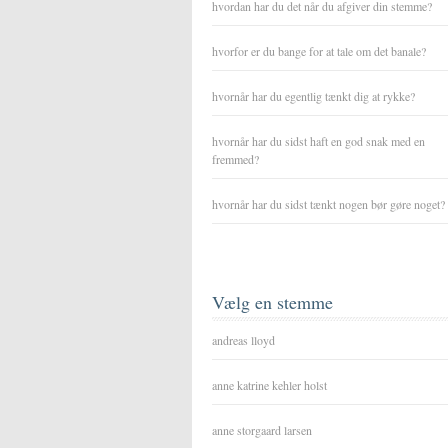
hvordan har du det når du afgiver din stemme?
hvorfor er du bange for at tale om det banale?
hvornår har du egentlig tænkt dig at rykke?
hvornår har du sidst haft en god snak med en
fremmed?
hvornår har du sidst tænkt nogen bør gøre noget?
Vælg en stemme
andreas lloyd
anne katrine kehler holst
anne storgaard larsen