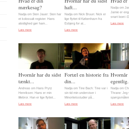
Hvad er din
Hvornår har du sidst
Hvad er 
mærkesag?
haft...
Nadja om Ja
Jamie er eng
Nadja om Sten Jauer: Sten har
Nadja om Nick Bruun: Nick er
snart boet i 
et kolossalt register. Hans
lige flyttet til København fra
alsidighed gør ham...
Esbjerg for at...
Læs mere
Læs mere
Læs mere
Hvornår har du sidst
Fortæl en historie fra
Hvornår 
tænkt...
din...
egentlig.
Andreas om Hans Prytz
Nadja om Tine Bach: Tine var i
Nadja om Chr
Henriksen: Hans er min
sin tid min underviser i
Thrane: Jeg vi
lillebror. Han er lige flyttet...
Minoritetsstudier på...
spørgsmålene 
Læs mere
Læs mere
Læs mere