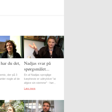
har du det,
Nadjas svar på
spørgsmålet...
-remix, der på 3
En af Nadjas sproglige
amler nogle af de
kæpheste er udtrykket "at
afgive sin stemme" - hør...
Læs mere