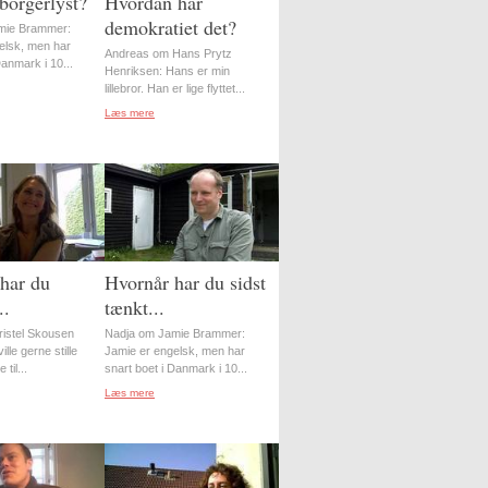
borgerlyst?
Hvordan har
demokratiet det?
mie Brammer:
elsk, men har
Andreas om Hans Prytz
Danmark i 10...
Henriksen: Hans er min
lillebror. Han er lige flyttet...
Læs mere
har du
Hvornår har du sidst
..
tænkt...
istel Skousen
Nadja om Jamie Brammer:
lle gerne stille
Jamie er engelsk, men har
til...
snart boet i Danmark i 10...
Læs mere