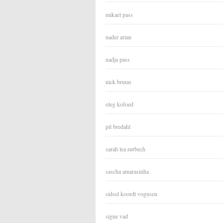
mikael pass
nader arian
nadja pass
nick bruun
oleg kofoed
pil bredahl
sarah lea rørbech
sascha amarasinha
sidsel koordt vognsen
signe vad