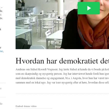
t –
de.
 i
lv.
å
ar
mme
,
Hvordan har demokratiet de
Andreas om Sidsel Koordt Vognsen: Jeg lærte Sidsel at kende da vi boede på kol
som en skarpsindig og nysgerrig person. Jeg har interviewet hende fordi hun ige
med demokratisk dannelse og engagement, bl.a. i Angola, hvor hun har været inv
sammen med en lokal ngo. Jeg var især nysgerrig efter at høre, hvordan disse erf
re
lle
Embed denne video