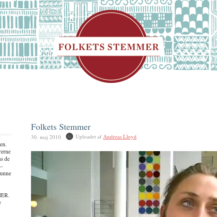
Folkets Stemmer
Uploadet af
Andreas Lloyd
30. maj 2010
en.
rerne
ns de
 –
kunne
MER.
e