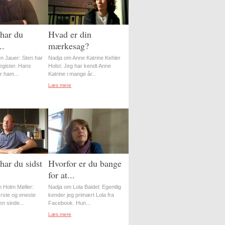
har du
Hvad er din
..
mærkesag?
n Jauer: Sten har
Nadja om Anne Katrine Kehler
register. Hans
Holst: Jeg har kendt Anne
r ham...
Katrine i mange år...
Læs mere
har du sidst
Hvorfor er du bange
for at...
 Holm Møller:
Nadja om Lola Baidel: Egentlig
ørste og eneste
kender jeg primært Lola fra
en sinde...
Facebook. Hun...
Læs mere