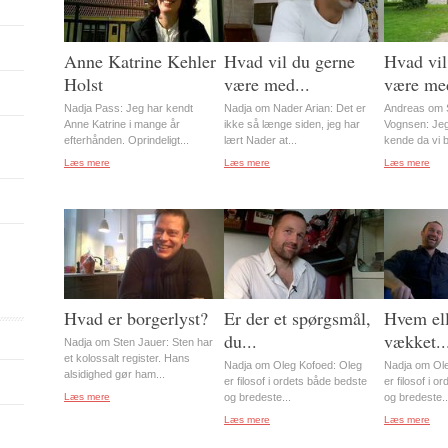
Anne Katrine Kehler
Hvad vil du gerne
Hvad vil
Holst
være med...
være med
Nadja Pass: Jeg har kendt
Nadja om Nader Arian: Det er
Andreas om S
Anne Katrine i mange år
ikke så længe siden, jeg har
Vognsen: Jeg
efterhånden. Oprindeligt...
lært Nader at...
kende da vi b
Læs mere
Læs mere
Læs mere
Hvad er borgerlyst?
Er der et spørgsmål,
Hvem ell
du...
vækket..
Nadja om Sten Jauer: Sten har
et kolossalt register. Hans
Nadja om Oleg Kofoed: Oleg
Nadja om Ole
alsidighed gør ham...
er filosof i ordets både bedste
er filosof i 
Læs mere
og bredeste...
og bredeste..
Læs mere
Læs mere