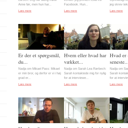
Anne før, men hun har...
Facebook. Hun...
jeg skrev tek
Læs mere
Læs mere
Læs mere
Er der et spørgsmål,
Hvem eller hvad har
Hvad er
du...
vækket...
seneste..
Nadja om Mikael Pass: Mikael
Nadja om Sarah Lea Rørbech:
Nadja om Sa
er min bror, og derfor er vi i høj
Sarah kontaktede mig for nylig
Sarah kontakt
grad er...
for at interviewe...
for at intervi
Læs mere
Læs mere
Læs mere