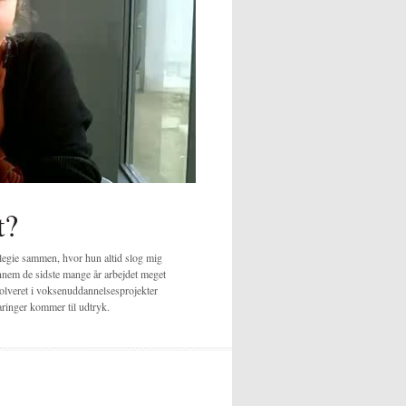
t?
legie sammen, hvor hun altid slog mig
nnem de sidste mange år arbejdet meget
olveret i voksenuddannelsesprojekter
aringer kommer til udtryk.