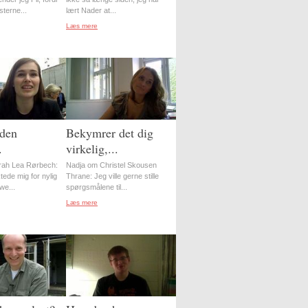
sterne...
lært Nader at...
Læs mere
 den
Bekymrer det dig
.
virkelig,...
rah Lea Rørbech:
Nadja om Christel Skousen
ede mig for nylig
Thrane: Jeg ville gerne stille
ewe...
spørgsmålene til...
Læs mere