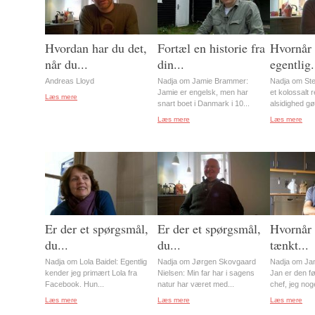
Hvordan har du det,
Fortæl en historie fra
Hvornår 
når du...
din...
egentlig.
Andreas Lloyd
Nadja om Jamie Brammer:
Nadja om Ste
Jamie er engelsk, men har
et kolossalt 
Læs mere
snart boet i Danmark i 10...
alsidighed gø
Læs mere
Læs mere
Er der et spørgsmål,
Er der et spørgsmål,
Hvornår 
du...
du...
tænkt...
Nadja om Lola Baidel: Egentlig
Nadja om Jørgen Skovgaard
Nadja om Jan
kender jeg primært Lola fra
Nielsen: Min far har i sagens
Jan er den f
Facebook. Hun...
natur har været med...
chef, jeg nog
Læs mere
Læs mere
Læs mere