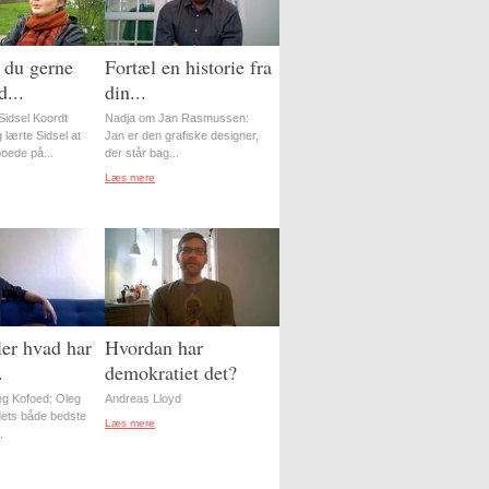
 du gerne
Fortæl en historie fra
...
din...
idsel Koordt
Nadja om Jan Rasmussen:
 lærte Sidsel at
Jan er den grafiske designer,
oede på...
der står bag...
Læs mere
er hvad har
Hvordan har
.
demokratiet det?
g Kofoed: Oleg
Andreas Lloyd
ordets både bedste
Læs mere
.