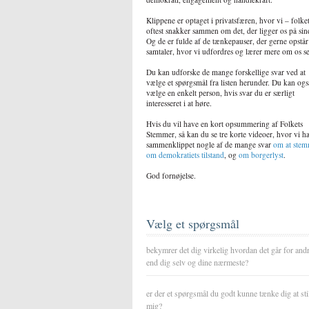
Klippene er optaget i privatsfæren, hvor vi – folke
oftest snakker sammen om det, der ligger os på sin
Og de er fulde af de tænkepauser, der gerne opstår
samtaler, hvor vi udfordres og lærer mere om os se
Du kan udforske de mange forskellige svar ved at
vælge et spørgsmål fra listen herunder. Du kan ogs
vælge en enkelt person, hvis svar du er særligt
interesseret i at høre.
Hvis du vil have en kort opsummering af Folkets
Stemmer, så kan du se tre korte videoer, hvor vi h
sammenklippet nogle af de mange svar
om at ste
om demokratiets tilstand
, og
om borgerlyst
.
God fornøjelse.
Vælg et spørgsmål
bekymrer det dig virkelig hvordan det går for and
end dig selv og dine nærmeste?
er der et spørgsmål du godt kunne tænke dig at sti
mig?