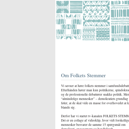
Om Folkets Stemmer
Vi savner at høre folkets stemmer i samfundsdebatt
Efterhånden hører man kun politikerne, spindokto
og de professionelle debattører snakke politik. Me
“almindelige mennesker” – demokratiets grundlag
føler, at de skal vide en masse for overhovedet at 
blande sig.
Derfor har vi startet tv-kanalen FOLKETS STEM
Det er en collage af videoklip, hvor vidt forskellig
mennesker besvarer de samme 15 spørgsmål om
demokrati, engagement og handlekraft.