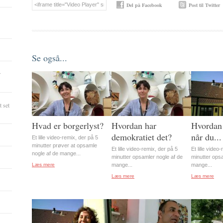
Del på Facebook
Post til Twitter
Se også...
r
 set
Hvad er borgerlyst?
Hvordan har
Hvordan 
demokratiet det?
når du...
Et lille video-remix, der på 5
minutter prøver at opsamle
Et lille video-remix, der på 5
Et lille video
nogle af de mange...
minutter opsamler nogle af de
minutter ops
Læs mere
mange...
mange...
Læs mere
Læs mere