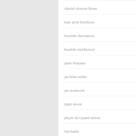
christel skousen thrane
hans prytz henriksen
henriette christiansen
henriette melchiorsen
jamie brammer
jan holm møller
jan rasmussen
jeppe nissen
jørgen skovgaard nielsen
lola baidel