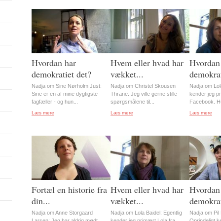
Hvordan har
Hvem eller hvad har
Hvordan
demokratiet det?
vækket...
demokrat
Nadja om Sine Nørholm Just:
Nadja om Christel Skousen
Nadja om Lola
Sine er en af mine dygtigste
Thrane: Jeg ville gerne stille
kender jeg pr
fagfæller - og hun...
spørgsmålene til...
Facebook. Hu
Læs mere
Læs mere
Læs mere
Fortæl en historie fra
Hvem eller hvad har
Hvordan
din...
vækket...
demokrat
Nadja om Anne Storgaard
Nadja om Lola Baidel: Egentlig
Nadja om Pil 
Larsen: Jeg har aldrig mødt
kender jeg primært Lola fra
Oprindeligt ke