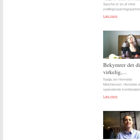
Sascha er en af mine
yndlingssparringspartner
Læs mere
Bekymrer det d
virkelig,...
Nadja om Henriette
Melchiorsen: Henriette e
spændende kombination 
Læs mere