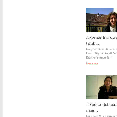
Hvornår har du 
tænkt...
Nadja om Anne Katrine 
Holst: Jeg har kendt An
Katrine i mange år...
Læs mere
Hvad er det bed
man...
Nadja om Sascha Amara