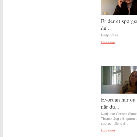
Er der et spørgs
du...
Nadja Pass
Læs mere
Hvordan har du 
når du...
Nadja om Christel Skou
Thrane: Jeg ville gerne st
spørgsmålene til...
Læs mere