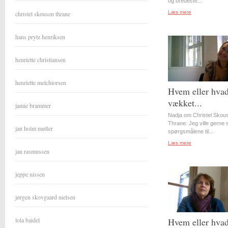
og bredeste...
Læs mere
christel skousen thrane
hans prytz henriksen
henriette christiansen
henriette melchiorsen
Hvem eller hvad
vækket...
jamie brammer
Nadja om Christel Skou
Thrane: Jeg ville gerne st
jan holm møller
spørgsmålene til...
Læs mere
jan rasmussen
jeppe nissen
jørgen skovgaard nielsen
lola baidel
Hvem eller hvad