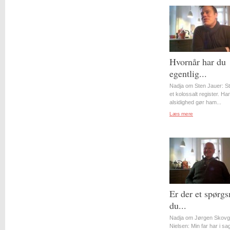
Hvornår har du
egentlig...
Nadja om Sten Jauer: S
et kolossalt register. Ha
alsidighed gør ham...
Læs mere
Er der et spørgs
du...
Nadja om Jørgen Skovg
Nielsen: Min far har i s