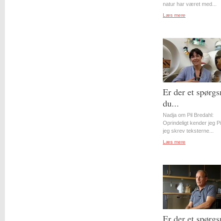
natur har været med...
Læs mere
Er der et spørgs
du...
Nadja om Pil Bredahl:
Oprindeligt kender jeg Pil
jeg skrev teksterne...
Læs mere
Er der et spørgs