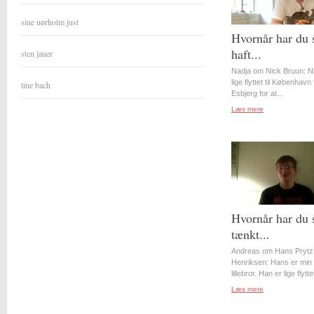
sine nørholm just
Hvornår har du 
haft...
sten jauer
Nadja om Nick Bruun: N
lige flyttet til København 
tine bach
Esbjerg for at...
Læs mere
Hvornår har du 
tænkt...
Andreas om Hans Prytz
Henriksen: Hans er min
lillebror. Han er lige flyttet
Læs mere