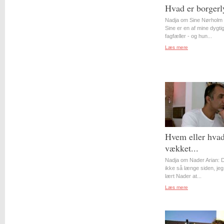
Hvad er borgerl
Nadja om Sine Nørholm 
Sine er en af mine dygti
fagfæller - og hun...
Læs mere
Hvem eller hvad
vækket...
Nadja om Nader Arian: D
ikke så længe siden, jeg
lært Nader at...
Læs mere