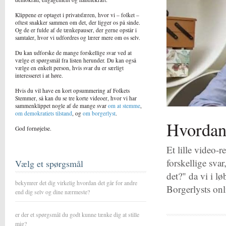
Klippene er optaget i privatsfæren, hvor vi – folket –
oftest snakker sammen om det, der ligger os på sinde.
Og de er fulde af de tænkepauser, der gerne opstår i
samtaler, hvor vi udfordres og lærer mere om os selv.
Du kan udforske de mange forskellige svar ved at
vælge et spørgsmål fra listen herunder. Du kan også
vælge en enkelt person, hvis svar du er særligt
interesseret i at høre.
Hvis du vil have en kort opsummering af Folkets
Stemmer, så kan du se tre korte videoer, hvor vi har
sammenklippet nogle af de mange svar
om at stemme
,
om demokratiets tilstand
, og
om borgerlyst
.
Hvordan 
God fornøjelse.
Et lille video-
forskellige sv
Vælg et spørgsmål
det?" da vi i l
bekymrer det dig virkelig hvordan det går for andre
Borgerlysts on
end dig selv og dine nærmeste?
er der et spørgsmål du godt kunne tænke dig at stille
mig?