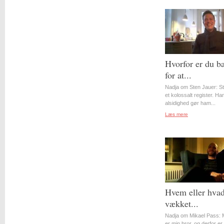
Hvorfor er du b
for at...
Nadja om Sten Jauer: S
et kolossalt register. Ha
alsidighed gør ham...
Læs mere
Hvem eller hvad
vækket...
Nadja om Mikael Pass: 
er min bror, og derfor er 