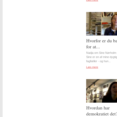
Hvorfor er du b
for at...
Nadja om Sine Nørholm 
Sine er en af mine dygti
fagfæller - og hun...
Læs mere
Hvordan har
demokratiet det