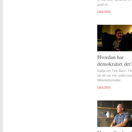
grad er...
Læs mere
Hvordan har
demokratiet det
Nadja om Tine Bach: Tin
sin tid var min underviser
Minoritetsstudier...
Læs mere