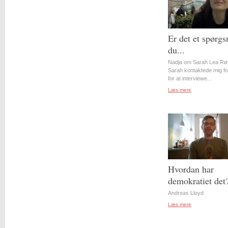
Er det et spørgs
du...
Nadja om Sarah Lea Rø
Sarah kontaktede mig for
for at interviewe...
Læs mere
Hvordan har
demokratiet det
Andreas Lloyd
Læs mere