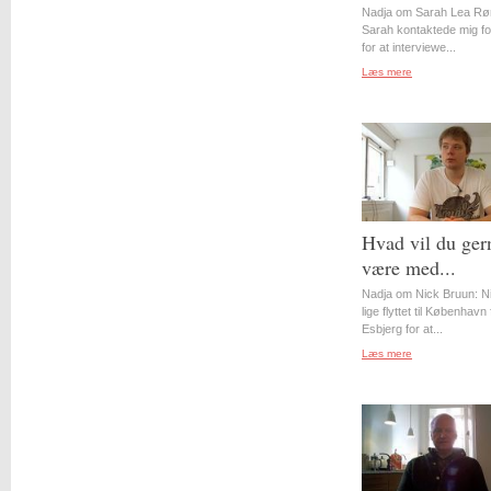
Nadja om Sarah Lea Rø
Sarah kontaktede mig for
for at interviewe...
Læs mere
Hvad vil du ger
være med...
Nadja om Nick Bruun: N
lige flyttet til København 
Esbjerg for at...
Læs mere