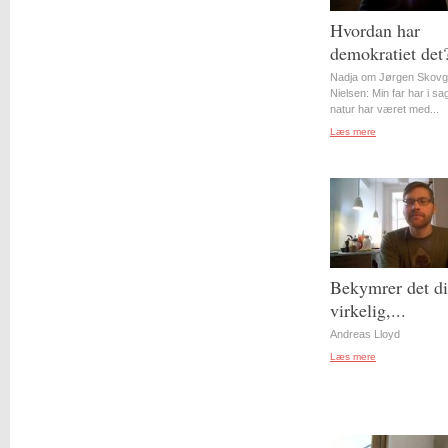
Hvordan har
demokratiet det
Nadja om Jørgen Skovg
Nielsen: Min far har i s
natur har været med...
Læs mere
Bekymrer det d
virkelig,...
Andreas Lloyd
Læs mere