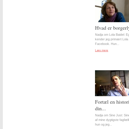
Hvad er borgerl
Nadja om Lola Baidel: Eg
kender jeg primært Lola 
Facebook. Hun...
Læs mere
Fortæl en histor
din...
Nadja om Sine Just: Sin
af mine dygtigste fagfæll
hun og jeg...