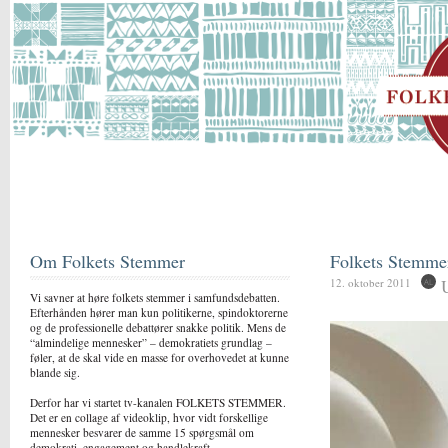
Om Folkets Stemmer
Folkets Stemme
12. oktober 2011
Vi savner at høre folkets stemmer i samfundsdebatten.
Efterhånden hører man kun politikerne, spindoktorerne
og de professionelle debattører snakke politik. Mens de
“almindelige mennesker” – demokratiets grundlag –
føler, at de skal vide en masse for overhovedet at kunne
blande sig.
Derfor har vi startet tv-kanalen FOLKETS STEMMER.
Det er en collage af videoklip, hvor vidt forskellige
mennesker besvarer de samme 15 spørgsmål om
demokrati, engagement og handlekraft.