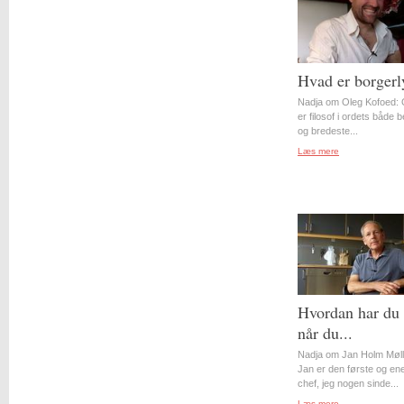
Hvad er borgerl
Nadja om Oleg Kofoed: 
er filosof i ordets både 
og bredeste...
Læs mere
Hvordan har du 
når du...
Nadja om Jan Holm Møll
Jan er den første og en
chef, jeg nogen sinde...
Læs mere