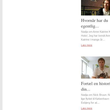
Hvornår har du
egentlig...
Nadja om Anne Katrine 
Holst: Jeg har kendt An
Katrine i mange år...
Læs mere
Fortæl en histor
din...
Nadja om Nick Bruun: N
lige flyttet til København 
Esbjerg for at...
Læs mere