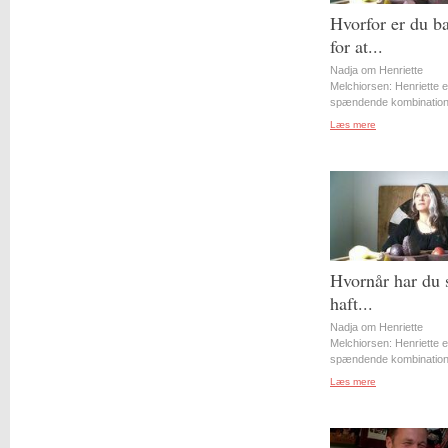
Hvorfor er du b
for at...
Nadja om Henriette
Melchiorsen: Henriette e
spændende kombination 
Læs mere
Hvornår har du 
haft...
Nadja om Henriette
Melchiorsen: Henriette e
spændende kombination 
Læs mere