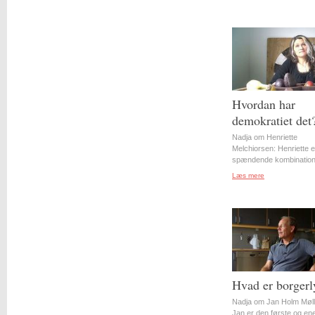
Hvordan har
demokratiet det
Nadja om Henriette
Melchiorsen: Henriette e
spændende kombination 
Læs mere
Hvad er borgerl
Nadja om Jan Holm Møll
Jan er den første og en