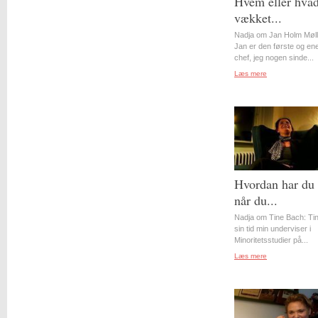
Hvem eller hvad
vækket...
Nadja om Jan Holm Møll
Jan er den første og en
chef, jeg nogen sinde...
Læs mere
Hvordan har du 
når du...
Nadja om Tine Bach: Tin
sin tid min underviser i
Minoritetsstudier på...
Læs mere