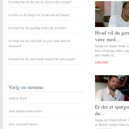
hvordan har du det når du afgiver din stemme?
hvorfor er du bange for at tale om det banale?
hvornår har du egentlig tænkt dig at rykke?
Hvad vil du ger
være med...
hvornår har du sidst haft en god snak med en
fremmed?
Nadja om Nader Arian: D
ikke så længe siden, jeg
lært Nader at...
hvornår har du sidst tænkt nogen bør gøre noget?
Læs mere
Vælg en stemme
andreas lloyd
Er der et spørgs
anne katrine kehler holst
du...
Nadja om Oleg Kofoed: 
anne storgaard larsen
er filosof i ordets både 