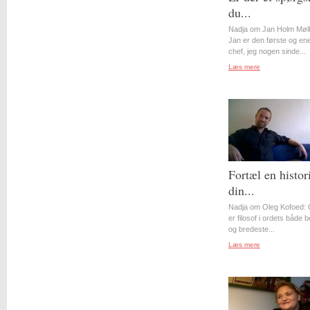
du...
Nadja om Jan Holm Møll
Jan er den første og en
chef, jeg nogen sinde...
Læs mere
Fortæl en histor
din...
Nadja om Oleg Kofoed: 
er filosof i ordets både 
og bredeste...
Læs mere