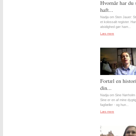
Hvornår har du 
haft...
Nadja om Sten Jauer: S
et kolossalt register. Ha
alsidighed gør ham...
Læs mere
Fortæl en histor
din...
Nadja om Sine Nørholm 
Sine er en af mine dygti
fagfæller - og hun...
Læs mere