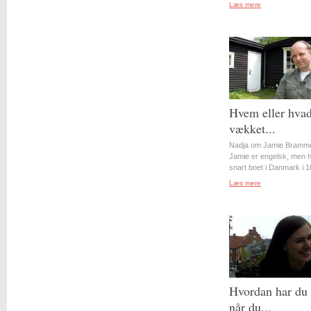
Læs mere
Hvem eller hvad
vækket...
Nadja om Jamie Bramme
Jamie er engelsk, men 
snart boet i Danmark i 10
Læs mere
Hvordan har du 
når du...