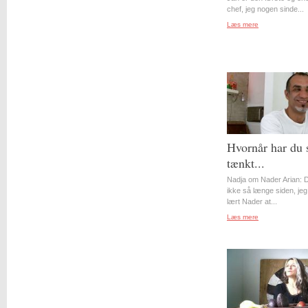
chef, jeg nogen sinde...
Læs mere
Hvornår har du 
tænkt...
Nadja om Nader Arian: D
ikke så længe siden, jeg
lært Nader at...
Læs mere