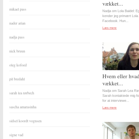
vækket...
mikael pass
Nadja om Lola Baidel: Eg
kender jeg primært Lola 
Facebook. Hun...
nader arian
Læs mere
nadja pass
nick bruun
oleg kofoed
Hvem eller hvad
pil bredahl
vækket...
Nadja om Sarah Lea Rø
sarah lea rørbech
Sarah kontaktede mig for
for at interviewe...
sascha amarasinha
Læs mere
sidsel koordt vognsen
signe vad