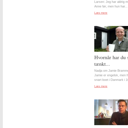
Larsen: Jeg har aldrig 
Anne før, men hun har...
Læs mere
Hvornår har du 
tænkt...
Nadja om Jamie Bramme
Jamie er engelsk, men 
snart boet i Danmark i 10
Læs mere