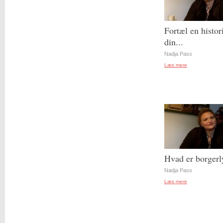
Fortæl en histor
din...
Nadja Pass
Læs mere
Hvad er borgerl
Nadja Pass
Læs mere