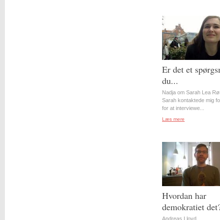
Er det et spørgs
du...
Nadja om Sarah Lea Rø
Sarah kontaktede mig for
for at interviewe...
Læs mere
Hvordan har
demokratiet det
Andreas Lloyd