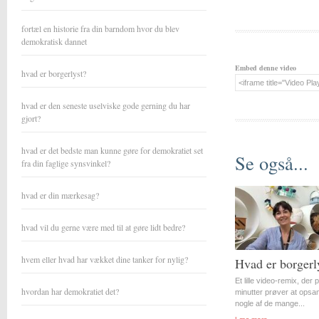
fortæl en historie fra din barndom hvor du blev
demokratisk dannet
Embed denne video
hvad er borgerlyst?
hvad er den seneste uselviske gode gerning du har
gjort?
hvad er det bedste man kunne gøre for demokratiet set
Se også...
fra din faglige synsvinkel?
hvad er din mærkesag?
hvad vil du gerne være med til at gøre lidt bedre?
hvem eller hvad har vækket dine tanker for nylig?
Hvad er borgerl
Et lille video-remix, der 
hvordan har demokratiet det?
minutter prøver at opsa
nogle af de mange...