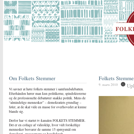
Om Folkets Stemmer
Folkets Stemme
Upl
9. marts 2010
Vi savner at høre folkets stemmer i samfundsdebatten.
Efterhånden hører man kun politikerne, spindoktorerne
og de professionelle debattører snakke politik. Mens de
“almindelige mennesker” – demokratiets grundlag –
føler, at de skal vide en masse for overhovedet at kunne
blande sig.
Derfor har vi startet tv-kanalen FOLKETS STEMMER.
Det er en collage af videoklip, hvor vidt forskellige
mennesker besvarer de samme 15 spørgsmål om
demokrati, engagement og handlekraft.