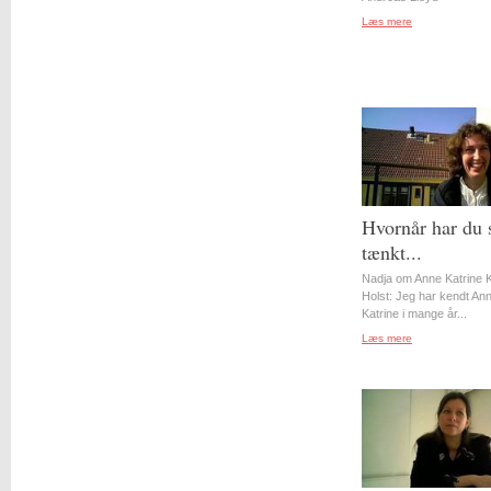
Læs mere
Hvornår har du 
tænkt...
Nadja om Anne Katrine 
Holst: Jeg har kendt An
Katrine i mange år...
Læs mere