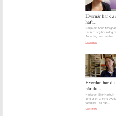
Hvornår har du 
haft...
Nadja om Anne Storgaa
Larsen: Jeg har aldrig 
Anne før, men hun har...
Læs mere
Hvordan har du 
når du...
Nadja om Sine Nørholm 
Sine er en af mine dygti
fagfæller - og hun...
Læs mere