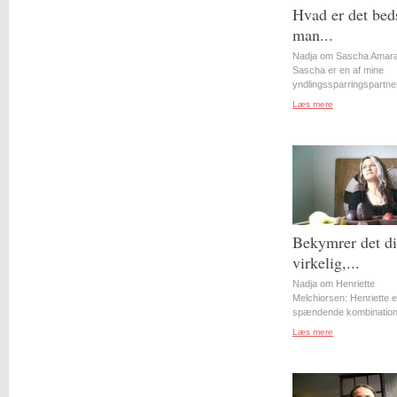
Hvad er det bed
man...
Nadja om Sascha Amara
Sascha er en af mine
yndlingssparringspartner
Læs mere
Bekymrer det d
virkelig,...
Nadja om Henriette
Melchiorsen: Henriette e
spændende kombination 
Læs mere