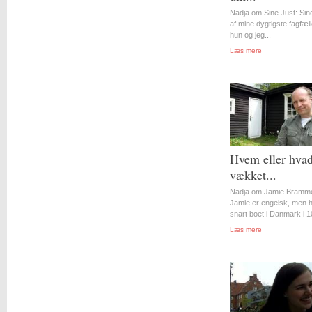
Nadja om Sine Just: Sin
af mine dygtigste fagfæll
hun og jeg...
Læs mere
Hvem eller hvad
vækket...
Nadja om Jamie Bramme
Jamie er engelsk, men 
snart boet i Danmark i 10
Læs mere