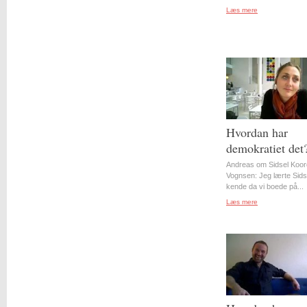
Læs mere
Hvordan har
demokratiet det
Andreas om Sidsel Koor
Vognsen: Jeg lærte Sids
kende da vi boede på...
Læs mere