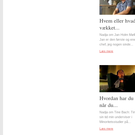
Hvem eller hvad
vækket...
Nadja om Jan Holm Møll
Jan er den første og en
chef, jeg nogen sinde...
Læs mere
Hvordan har du 
når du...
Nadja om Tine Bach: Tin
sin tid min underviser i
Minoritetsstudier på...
Læs mere