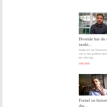
Hvornår har du 
tænkt...
Nadja om Jan Rasmuss
Jan er den grafiske desi
der står bag...
Læs mere
Fortæl en histor
din...