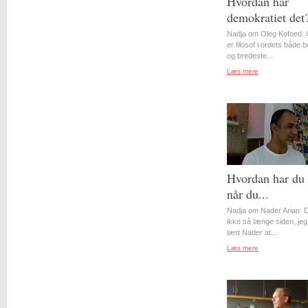
Hvordan har
demokratiet det
Nadja om Oleg Kofoed: 
er filosof i ordets både 
og bredeste...
Læs mere
Hvordan har du 
når du...
Nadja om Nader Arian: D
ikke så længe siden, jeg
lært Nader at...
Læs mere