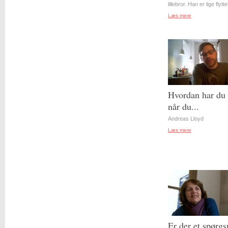
lillebror. Han er lige flyttet
Læs mere
Hvordan har du 
når du...
Andreas Lloyd
Læs mere
Er der et spørgs