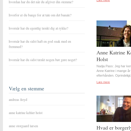
Læs mere
hvordan har du det når du afgiver din stemme?
hvorfor er du bange for at tale om det banale?
hvornår har du egentlig tænkt dig at rykke?
hvornår har du sidst haft en god snak med en
fremmed?
Anne Katrine K
Holst
hvornår har du sidst tænkt nogen bør gøre noget?
Nadja Pass: Jeg har ke
Anne Katrine i mange år
efterhånden. Oprindeligt.
Læs mere
Vælg en stemme
andreas lloyd
anne katrine kehler holst
anne storgaard larsen
Hvad er borgerl