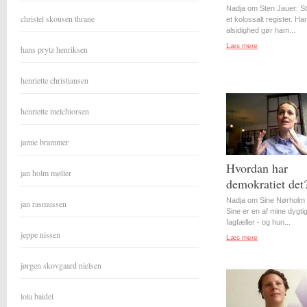
Nadja om Sten Jauer: S
christel skousen thrane
et kolossalt register. Ha
alsidighed gør ham...
Læs mere
hans prytz henriksen
henriette christiansen
henriette melchiorsen
jamie brammer
Hvordan har
jan holm møller
demokratiet det
Nadja om Sine Nørholm 
jan rasmussen
Sine er en af mine dygti
fagfæller - og hun...
jeppe nissen
Læs mere
jørgen skovgaard nielsen
lola baidel