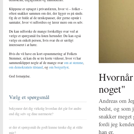
Klippene er optaget i privatsfæren, hvor vi – folket –
oftest snakker sammen om det, der ligger os på sinde.
Og de er fulde af de tænkepauser, der gerne opstår i
samtaler, hvor vi udfordres og lærer mere om os selv.
Du kan udforske de mange forskellige svar ved at
vælge et spørgsmål fra listen herunder. Du kan også
vælge en enkelt person, hvis svar du er særligt
interesseret i at høre.
Hvis du vil have en kort opsummering af Folkets
Stemmer, så kan du se tre korte videoer, hvor vi har
sammenklippet nogle af de mange svar
om at stemme
,
om demokratiets tilstand
, og
om borgerlyst
.
Hvornår 
God fornøjelse.
noget"
Vælg et spørgsmål
Andreas om Jep
bedst, og som j
bekymrer det dig virkelig hvordan det går for andre
end dig selv og dine nærmeste?
snakker meget g
fordi jeg kende
er der et spørgsmål du godt kunne tænke dig at stille
han er.
mig?