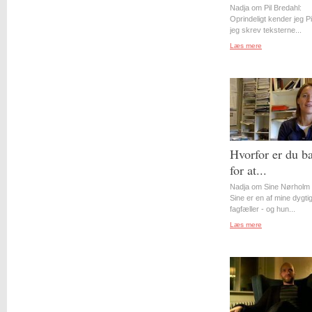
Nadja om Pil Bredahl:
Oprindeligt kender jeg Pil
jeg skrev teksterne...
Læs mere
Hvorfor er du b
for at...
Nadja om Sine Nørholm 
Sine er en af mine dygti
fagfæller - og hun...
Læs mere