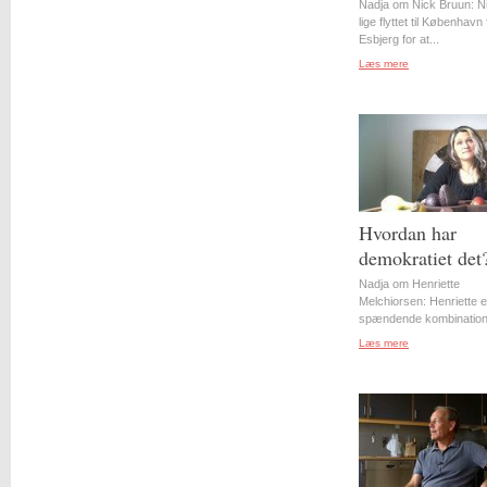
Nadja om Nick Bruun: N
lige flyttet til København 
Esbjerg for at...
Læs mere
Hvordan har
demokratiet det
Nadja om Henriette
Melchiorsen: Henriette e
spændende kombination 
Læs mere