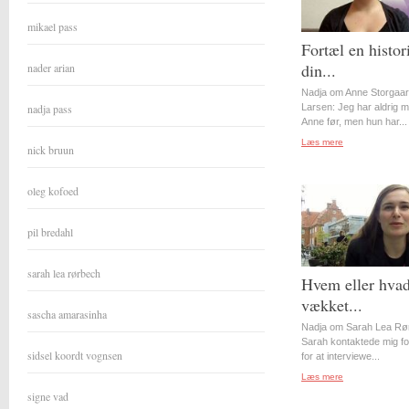
mikael pass
Fortæl en histor
din...
nader arian
Nadja om Anne Storgaa
nadja pass
Larsen: Jeg har aldrig 
Anne før, men hun har...
Læs mere
nick bruun
oleg kofoed
pil bredahl
sarah lea rørbech
Hvem eller hvad
vækket...
sascha amarasinha
Nadja om Sarah Lea Rø
Sarah kontaktede mig for
sidsel koordt vognsen
for at interviewe...
Læs mere
signe vad