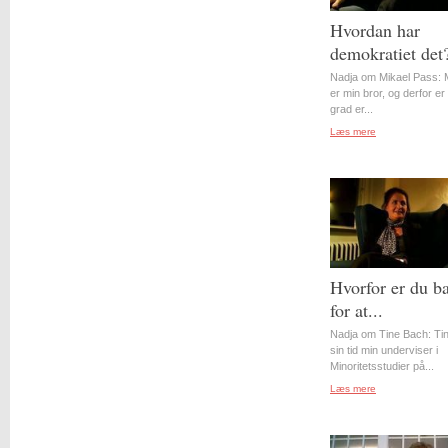
Hvordan har
demokratiet det
Nadja om Mikael Pass: 
er min bror, og derfor er 
grad er...
Læs mere
Hvorfor er du b
for at...
Nadja om Tine Bach: Tin
sin tid min underviser i
Minoritetsstudier på...
Læs mere