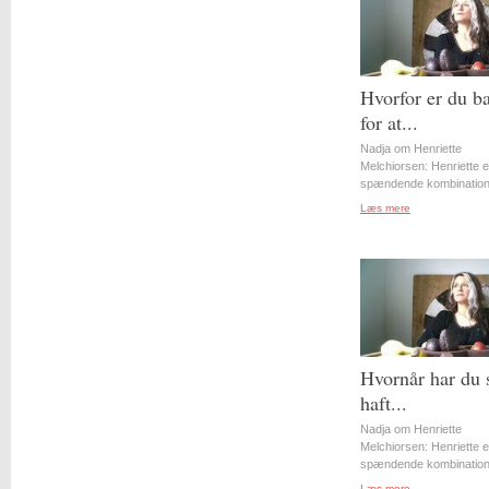
Hvorfor er du b
for at...
Nadja om Henriette
Melchiorsen: Henriette e
spændende kombination 
Læs mere
Hvornår har du 
haft...
Nadja om Henriette
Melchiorsen: Henriette e
spændende kombination 
Læs mere