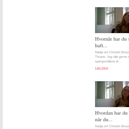
Hvornår har du 
haft...
Nadja om Christel Skou
Thrane: Jeg ville gerne st
spørgsmålene til...
Læs mere
Hvordan har du 
når du...
Nadja om Christel Skou