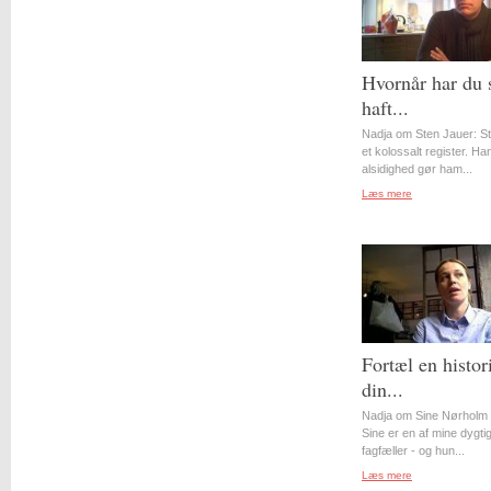
Hvornår har du 
haft...
Nadja om Sten Jauer: S
et kolossalt register. Ha
alsidighed gør ham...
Læs mere
Fortæl en histor
din...
Nadja om Sine Nørholm 
Sine er en af mine dygti
fagfæller - og hun...
Læs mere