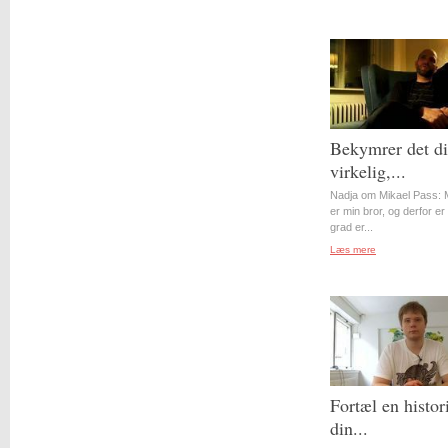
Bekymrer det d
virkelig,...
Nadja om Mikael Pass: 
er min bror, og derfor er 
grad er...
Læs mere
Fortæl en histor
din...