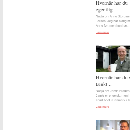
Hvornår har du
egentlig...
Nadja om Anne Storgaa
Larsen: Jeg har aldrig 
Anne før, men hun har...
Læs mere
Hvornår har du 
tænkt...
Nadja om Jamie Bramme
Jamie er engelsk, men 
snart boet i Danmark i 10
Læs mere