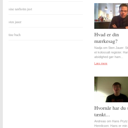
sine nørholm just
sten jauer
Hvad er din
tine bach
mærkesag?
Nadja om Sten Jauer: S
et kolossalt register. Ha
alsidighed gør ham...
Læs mere
Hvornår har du 
tænkt...
Andreas om Hans Prytz
Henriksen: Hans er min