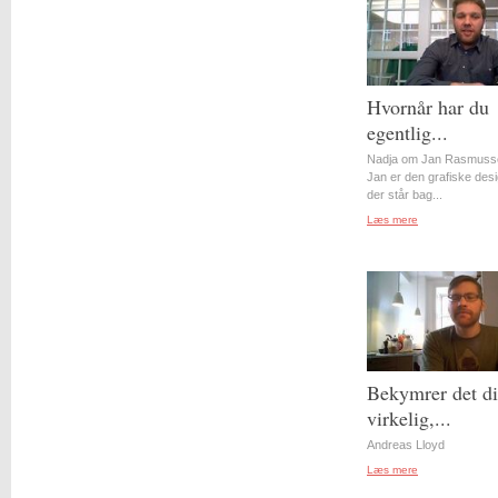
Hvornår har du
egentlig...
Nadja om Jan Rasmuss
Jan er den grafiske desi
der står bag...
Læs mere
Bekymrer det d
virkelig,...
Andreas Lloyd
Læs mere