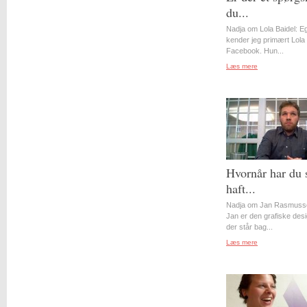
du...
Nadja om Lola Baidel: Eg
kender jeg primært Lola 
Facebook. Hun...
Læs mere
Hvornår har du 
haft...
Nadja om Jan Rasmuss
Jan er den grafiske desi
der står bag...
Læs mere