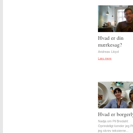
Hvad er din
mærkesag?
Andreas Lloyd
Læs mere
Hvad er borgerl
Nadja om Pil Bredahl:
Oprindeligt kender jeg Pil
jeg skrev teksterne...