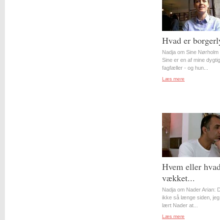
Hvad er borgerl
Nadja om Sine Nørholm 
Sine er en af mine dygti
fagfæller - og hun...
Læs mere
Hvem eller hvad
vækket...
Nadja om Nader Arian: D
ikke så længe siden, jeg
lært Nader at...
Læs mere