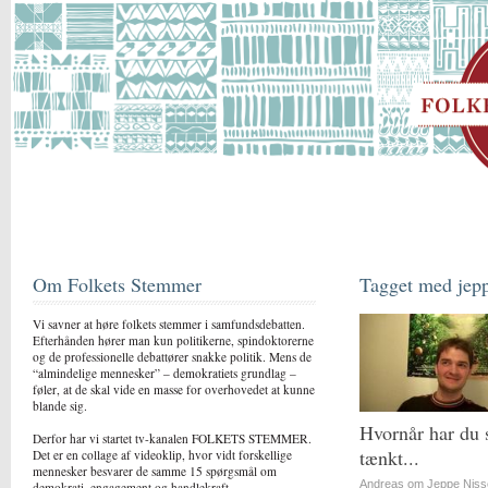
Om Folkets Stemmer
Tagget med jep
Vi savner at høre folkets stemmer i samfundsdebatten.
Efterhånden hører man kun politikerne, spindoktorerne
og de professionelle debattører snakke politik. Mens de
“almindelige mennesker” – demokratiets grundlag –
føler, at de skal vide en masse for overhovedet at kunne
blande sig.
Hvornår har du 
Derfor har vi startet tv-kanalen FOLKETS STEMMER.
tænkt...
Det er en collage af videoklip, hvor vidt forskellige
mennesker besvarer de samme 15 spørgsmål om
Andreas om Jeppe Niss
demokrati, engagement og handlekraft.