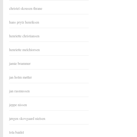
christel skousen thrane
hans prytz henriksen
henriette christiansen
henriette melchiorsen
jamie brammer
jan holm møller
jan rasmussen
jeppe nissen
jørgen skovgaard nielsen
lola baidel