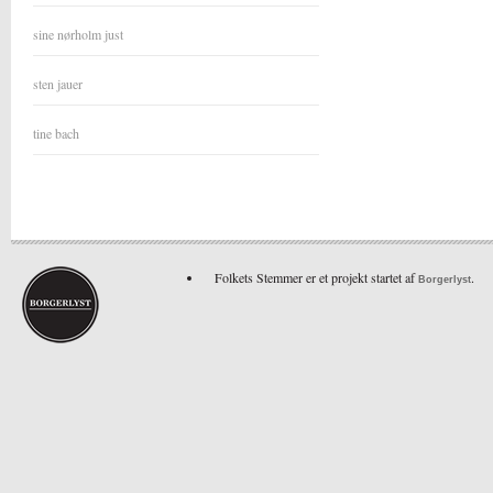
sine nørholm just
sten jauer
tine bach
Folkets Stemmer er et projekt startet af
.
Borgerlyst