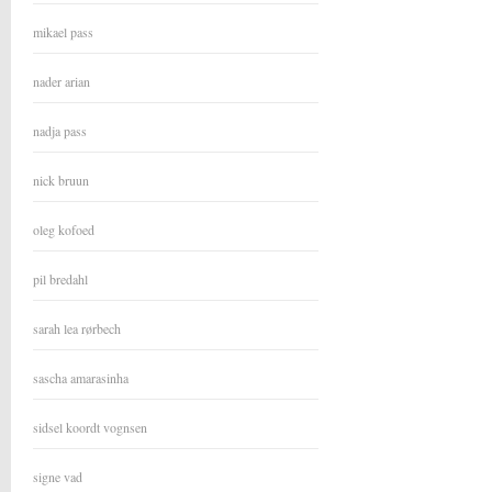
mikael pass
nader arian
nadja pass
nick bruun
oleg kofoed
pil bredahl
sarah lea rørbech
sascha amarasinha
sidsel koordt vognsen
signe vad