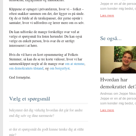
Jeppe er en af de perso
Klippene er optaget i privatsfæren, hvor vi – folket –
som kender mig bedst, o
oftest snakker sammen om det, der ligger os på sinde.
Læs mere
Og de er fulde af de tænkepauser, der gerne opstår i
samtaler, hvor vi udfordres og lærer mere om os selv.
Du kan udforske de mange forskellige svar ved at
vælge et spørgsmål fra listen herunder. Du kan også
Se også...
vælge en enkelt person, hvis svar du er særligt
interesseret i at høre.
Hvis du vil have en kort opsummering af Folkets
Stemmer, så kan du se tre korte videoer, hvor vi har
sammenklippet nogle af de mange svar
om at stemme
,
om demokratiets tilstand
, og
om borgerlyst
.
God fornøjelse.
Hvordan har
demokratiet det
Andreas om Jeppe Niss
Vælg et spørgsmål
Jeppe er en af de perso
som kender mig bedst, o
bekymrer det dig virkelig hvordan det går for andre
Læs mere
end dig selv og dine nærmeste?
er der et spørgsmål du godt kunne tænke dig at stille
mig?